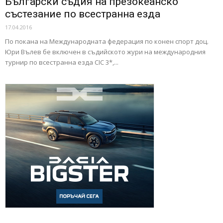
Български съдия на презокеанско
състезание по всестранна езда
17.04.2016
По покана на Международната федерация по конен спорт доц.
Юри Вълев бе включен в съдийското жури на международния
турнир по всестранна езда CIC 3*,...