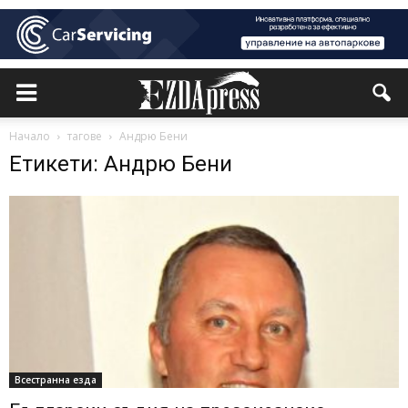
Начало
тагове
Андрю Бени
Етикети: Андрю Бени
Всестранна езда