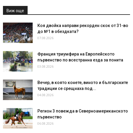
Виж още
Коя двойка направи рекорден скок от 31-во
до №1 в обездката?
07.08.2026
Франция триумфира на Европейското
първенство по всестранна езда за понита
03.08.2026
Вечер, в която конете, виното и българските
традиции се срещнаха под...
04.08.2026
Регион 3 повежда в Северноамериканското
първенство
06.08.2026