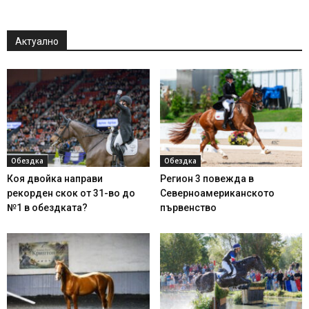
Актуално
Обездка
Обездка
Коя двойка направи
Регион 3 повежда в
рекорден скок от 31-во до
Северноамериканското
№1 в обездката?
първенство