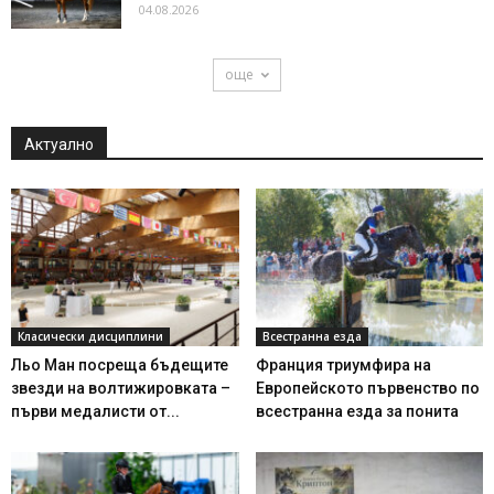
04.08.2026
още
Актуално
Класически дисциплини
Всестранна езда
Льо Ман посреща бъдещите
Франция триумфира на
звезди на волтижировката –
Европейското първенство по
първи медалисти от...
всестранна езда за понита