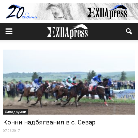
Хиподрумни
Конни надбягвания в с. Севар
07.06.2017