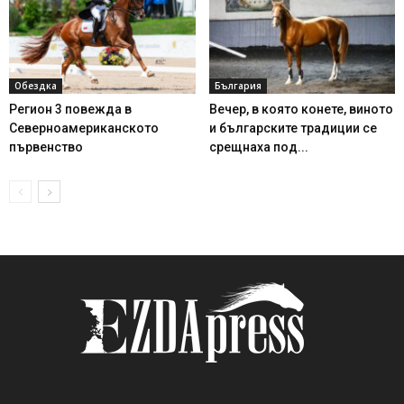
Обездка
България
Регион 3 повежда в
Вечер, в която конете, виното
Северноамериканското
и българските традиции се
първенство
срещнаха под...