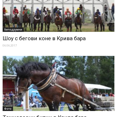
Хиподрумни
Шоу с бегови коне в Крива бара
06.06.2017
Фото