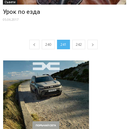
Съвети
Урок по езда
05.06.2017
240
241
242