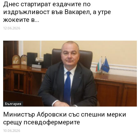
Днес стартират ездачите по
издръжливост във Вакарел, а утре
жокеите в...
12.06.2026
България
Министър Абровски със спешни мерки
срещу псевдофермерите
10.06.2026