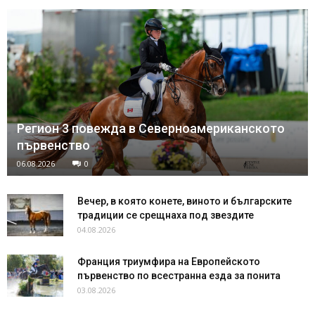
Регион 3 повежда в Северноамериканското
първенство
06.08.2026
0
Вечер, в която конете, виното и българските
традиции се срещнаха под звездите
04.08.2026
Франция триумфира на Европейското
първенство по всестранна езда за понита
03.08.2026