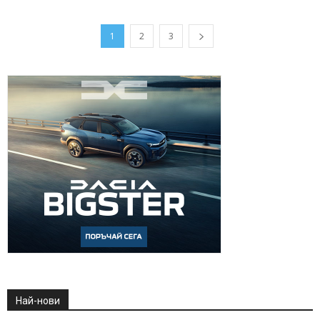
1
2
3
Най-нови