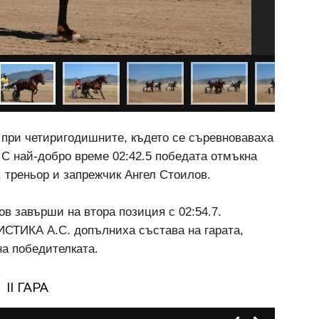
 при четиригодишните, където се съревноваваха
. С най-добро време 02:42.5 победата отмъкна
 треньор и запрежчик Ангел Стоилов.
 завърши на втора позиция с 02:54.7.
СТИКА А.С. допълниха състава на гарата,
на победителката.
II ГАРА