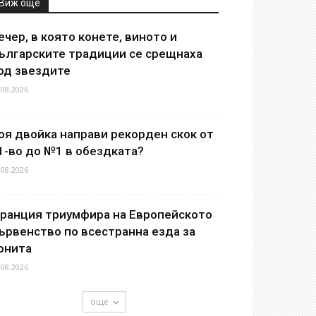
Виж още
ечер, в която конете, виното и
ългарските традиции се срещнаха
од звездите
.08.2026
оя двойка направи рекорден скок от
1-во до №1 в обездката?
.08.2026
ранция триумфира на Европейското
ървенство по всестранна езда за
онита
.08.2026
още