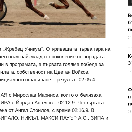
В
б
п
04
 „Жребец Уникум“. Откриващата първа гара на
К
ето към най-младото поколение от породата.
3
и в програмата, а първата голяма победа за
07
илата, собственост на Цветан Войков,
фициалното класиране с резултат 02:05.4.
Ф
НАЯ с Мирослав Маринов, които отбелязаха
п
ХИРА с Йордан Ангелов – 02:12.9. Четвъртата
п
на от Ангел Стоилов, с време 02:16.9. В
03
е ЗИПАЛО, НИКЪЛ, МАКСИ ПАУЪР А.С., ЗИПА и