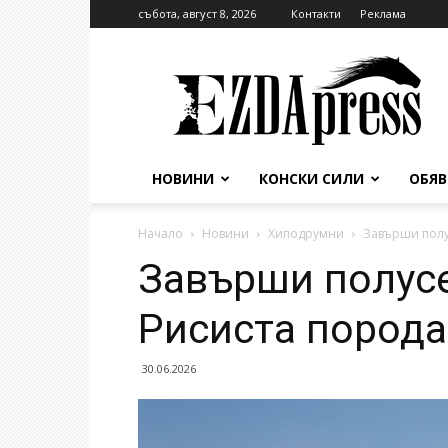
събота, август 8, 2026
Контакти
Реклама
EzdaPress
НОВИНИ
КОНСКИ СИЛИ
ОБЯ
Начало
Новини
Хиподрумни
Завърши полу
Завърши полусе
Рисиста порода
30.06.2026