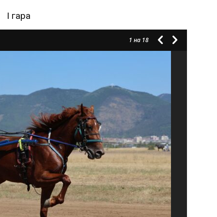
I гара
1
на 18