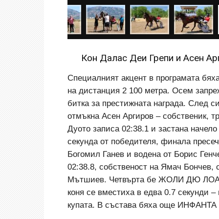
Кон Далас Деи Грепи и Асен Ар
Специалният акцент в програмата бяха
на дистанция 2 100 метра. Осем запреж
битка за престижната награда. След с
отмъкна Асен Аргиров – собственик, 
Дуото записа 02:38.1 и застана начело
секунда от победителя, финала пресе
Богомил Ганев и водена от Борис Ген
02:38.8, собственост на Ямач Бончев,
Мътшиев. Четвърта бе ЖОЛИ ДЮ ЛОАР 
коня се вместиха в едва 0.7 секунди –
купата. В състава бяха още ИНФАН