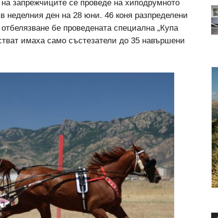
 на запрежчиците се проведе на хиподрумното
 в неделния ден на 28 юни. 46 коня разпределени
за отбелязване бе проведената специална „Купа
астват имаха само състезатели до 35 навършени