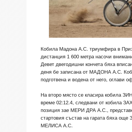
Кобила Мадона А.С. триумфира в Приз
дистанция 1 600 метра насочи внимани
Девет двегодишни кончета бяха вписан
деня бе записана от МАДОНА А.С. Коб
подготвена и водена от него, оглави о
На второ място се класира кобила ЗИ
време 02:12.4, следвани от кобила ЗА
позиция зае МЕРИ ДРА А.С., представе
стартовия състав на гарата бяха ощ
МЕЛИСА А.С.