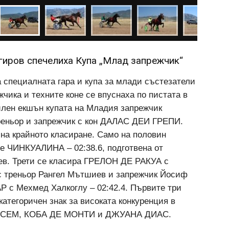
гиров спечелиха Купа „Млад запрежчик“
 специалната гара и купа за млади състезатели
чика и техните коне се впуснаха по пистата в
илен екшън купата на Младия запрежчик
треньор и запрежчик с кон ДАЛАС ДЕИ ГРЕПИ.
 на крайното класиране. Само на половин
че ЧИНКУАЛИНА – 02:38.6, подготвена от
чев. Трети се класира ГРЕЛОН ДЕ РАКУА с
 с треньор Рангел Мътшиев и запрежчик Йосиф
с Мехмед Халкоглу – 02:42.4. Първите три
 категоричен знак за високата конкуренция в
ТА СЕМ, КОБА ДЕ МОНТИ и ДЖУАНА ДИАС.