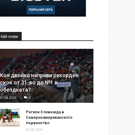
Най-нови
Коя двойка направи рекорден
скок от 31-во до №1 в
обездката?
07.08.2026
0
Регион 3 повежда в
Северноамериканското
първенство
06.08.2026