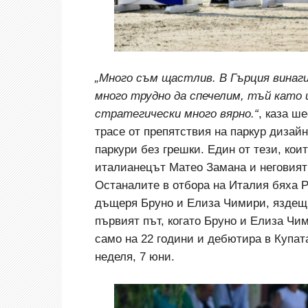
„Много съм щастлив. В Гърция винаг
много трудно да спечелим, тъй като 
стратегически много вярно.“
, каза ш
трасе от препятствия на паркур дизай
паркури без грешки. Един от тези, ко
италианецът Матео Замана и неговият
Останалите в отбора на Италия бяха Р
дъщеря Бруно и Елиза Чимири, яздещи
първият път, когато Бруно и Елиза Чи
само на 22 години и дебютира в Купат
неделя, 7 юни.