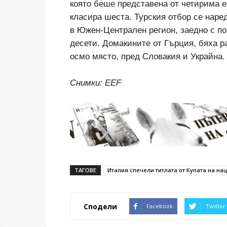
която беше представена от четирима е
класира шеста. Турския отбор се наре
в Южен-Централен регион, заедно с по
десети. Домакините от Гърция, бяха р
осмо място, пред Словакия и Украйна.
Снимки: EEF
ТАГОВЕ
Италия спечели титлата от Купата на на
Сподели
Facebook
Twitter