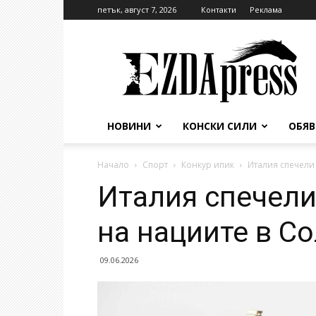
петък, август 7, 2026
Контакти
Реклама
EzdaPress
НОВИНИ
КОНСКИ СИЛИ
ОБЯ
Начало
Спорт
Конкур ипик
Италия спечели 
Италия спечели
на нациите в С
09.06.2026