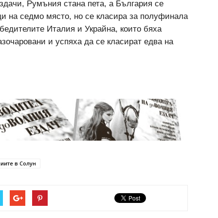
здачи, Румъния стана пета, а България се
ди на седмо място, но се класира за полуфинала
бедителите Италия и Украйна, които бяха
азочаровани и успяха да се класират едва на
циите в Солун