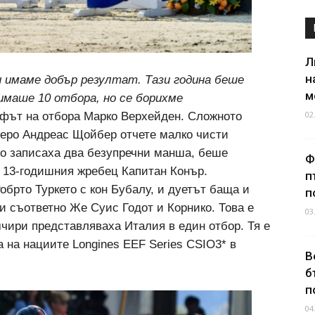
Л
н
и имаме добър резултат. Тази година беше
м
имаше 10 отбора, но се борихме
02
ефът на отбора Марко Верхейден. Сложното
неро Андреас Щойбер отчете малко чисти
ито записаха два безупречни манша, беше
Ф
 13-годишния жребец Капитан Конър.
п
обрто Туркето с кон Бубалу, и дуетът баща и
п
 съответно Же Суис Годот и Корнико. Това e
03
мчири представляваха Италия в един отбор. Тя е
а на нациите Longines EEF Series CSIO3* в
В
б
п
04