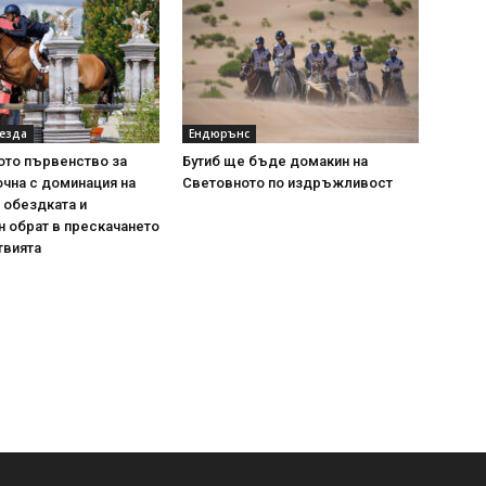
 езда
Ендюрънс
ото първенство за
Бутиб ще бъде домакин на
очна с доминация на
Световното по издръжливост
 обездката и
 обрат в прескачането
твията