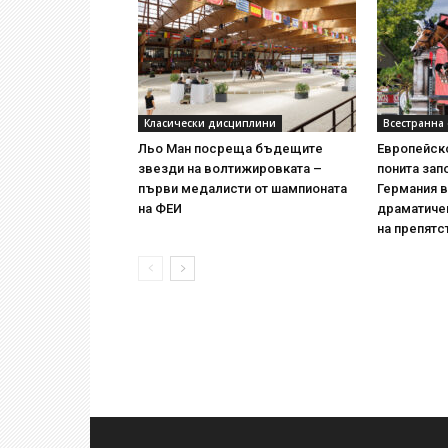
Класически дисциплини
Всестранна
Льо Ман посреща бъдещите
Европейск
звезди на волтижировката –
понита зап
първи медалисти от шампионата
Германия в
на ФЕИ
драматичен
на препятс