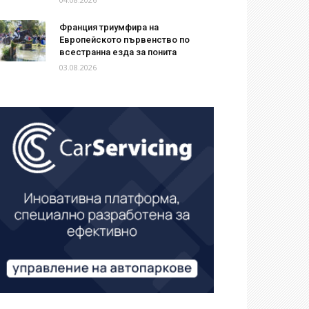
Франция триумфира на
Европейското първенство по
всестранна езда за понита
03.08.2026