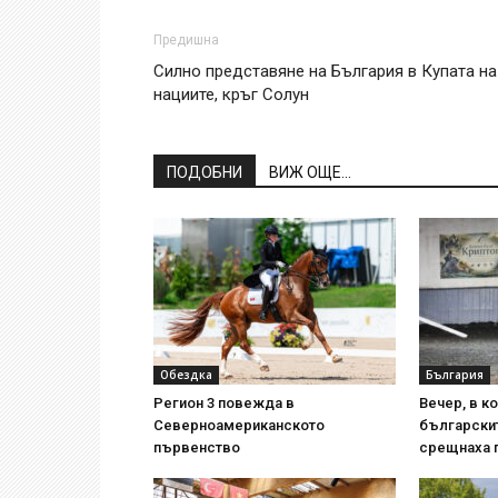
Предишна
Силно представяне на България в Купата на
нациите, кръг Солун
ПОДОБНИ
ВИЖ ОЩЕ...
Обездка
България
Регион 3 повежда в
Вечер, в ко
Северноамериканското
български
първенство
срещнаха 