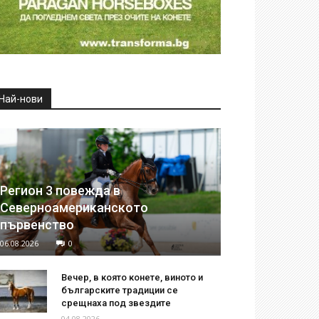
Най-нови
Регион 3 повежда в
Северноамериканското
първенство
06.08.2026
0
Вечер, в която конете, виното и
българските традиции се
срещнаха под звездите
04.08.2026