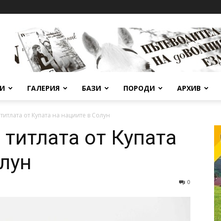
ВИ
ГАЛЕРИЯ
БАЗИ
ПОРОДИ
АРХИВ
титлата от Купата на нациите в Солун
 титлата от Купата
олун
0