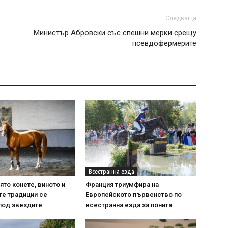
Следваща
Министър Абровски със спешни мерки срещу
псевдофермерите
Всестранна езда
ято конете, виното и
Франция триумфира на
те традиции се
Европейското първенство по
под звездите
всестранна езда за понита