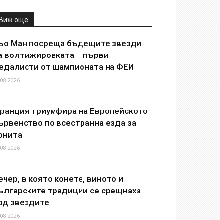
Виж още
ьо Ман посреща бъдещите звезди
а волтижировката – първи
едалисти от шампионата на ФЕИ
.08.2026
ранция триумфира на Европейското
ървенство по всестранна езда за
онита
.08.2026
ечер, в която конете, виното и
ългарските традиции се срещнаха
од звездите
.08.2026