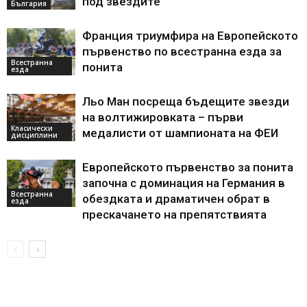
под звездите
България
Франция триумфира на Европейското
първенство по всестранна езда за
Всестранна
понита
езда
Льо Ман посреща бъдещите звезди
на волтижировката – първи
Класически
медалисти от шампионата на ФЕИ
дисциплини
Европейското първенство за понита
започна с доминация на Германия в
Всестранна
обездката и драматичен обрат в
езда
прескачането на препятствията