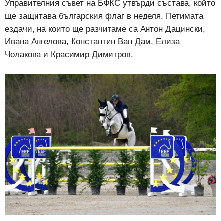
Управителния съвет на БФКС утвърди състава, който
ще защитава българския флаг в неделя. Петимата
ездачи, на които ще разчитаме са Антон Дацински,
Ивана Ангелова, Константин Ван Дам, Елиза
Чолакова и Красимир Димитров.