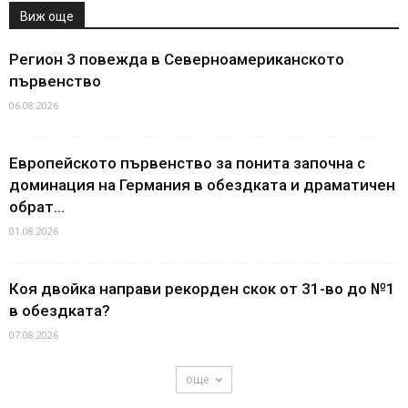
Виж още
Регион 3 повежда в Северноамериканското
първенство
06.08.2026
Европейското първенство за понита започна с
доминация на Германия в обездката и драматичен
обрат...
01.08.2026
Коя двойка направи рекорден скок от 31-во до №1
в обездката?
07.08.2026
още