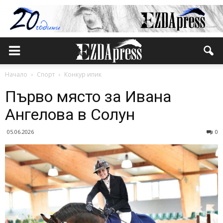
Начало
Спорт
Конкур ипик
Първо място за Ивана
Ангелова в Солун
05.06.2026
0