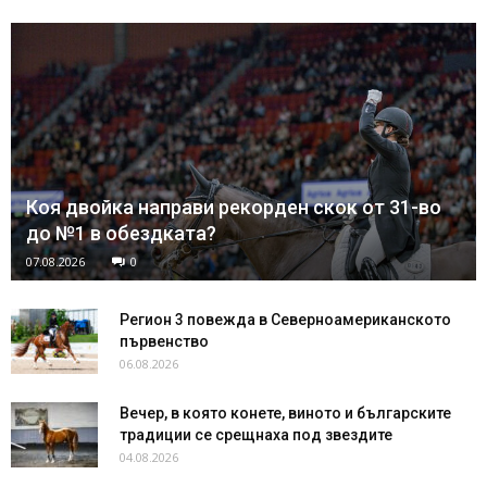
Коя двойка направи рекорден скок от 31-во
до №1 в обездката?
07.08.2026
0
Регион 3 повежда в Северноамериканското
първенство
06.08.2026
Вечер, в която конете, виното и българските
традиции се срещнаха под звездите
04.08.2026