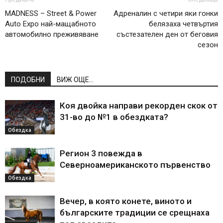
MADNESS – Street & Power
Адреналин с четири яки гонки
Auto Expo най-мащабното
белязаха четвъртия
автомобилно преживяване
състезателен ден от беговия
сезон
ПОДОБНИ
ВИЖ ОЩЕ...
Коя двойка направи рекорден скок от
31-во до №1 в обездката?
Обездка
Регион 3 повежда в
Северноамериканското първенство
Обездка
Вечер, в която конете, виното и
българските традиции се срещнаха