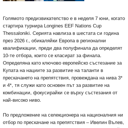
Голямото предизвикателство е в неделя 7 юни, когато
стартира турнира Longines EEF Nations Cup
Thessaloniki. Серията навлиза в шестата си година
през 2026 г., обикаляйки Европа в регионални
квалификации, преди два полуфинала да определят
10-те отбора, които се класират за финала.
Определяна като ключово европейско състезание за
Купата на нациите за развитие на таланти в
прескачането на препятствия, провеждана на нива 3*
и 4*, тя служи като основен път за развитие на
комбинации, фокусирайки се върху състезания от
най-високо ниво.
По предложение на селекционера на националния ни
отбор по прескачане на препятствия – Ивелин Вълев,