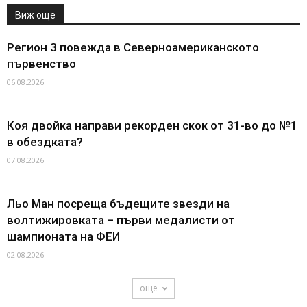
Виж още
Регион 3 повежда в Северноамериканското
първенство
06.08.2026
Коя двойка направи рекорден скок от 31-во до №1
в обездката?
07.08.2026
Льо Ман посреща бъдещите звезди на
волтижировката – първи медалисти от
шампионата на ФЕИ
02.08.2026
още