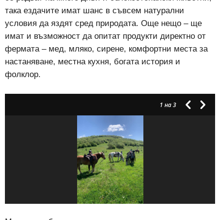
така ездачите имат шанс в съвсем натурални
условия да яздят сред природата. Още нещо – ще
имат и възможност да опитат продукти директно от
фермата – мед, мляко, сирене, комфортни места за
настаняване, местна кухня, богата история и
фолклор.
1
на 3