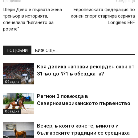
Предишна
Следваща
Шери Дево е първата жена
Европейската федерация по
треньор в историята,
конен спорт стартира серията
спечелила “Бягането за
Longines EEF
розите”
ПОДОБНИ
ВИЖ ОЩЕ...
Коя двойка направи рекорден скок от
31-во до №1 в обездката?
Обездка
Регион 3 повежда в
Северноамериканското първенство
Обездка
Вечер, в която конете, виното и
българските традиции се срещнаха