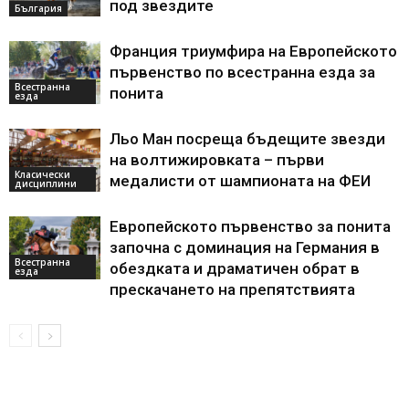
под звездите
България
Франция триумфира на Европейското
първенство по всестранна езда за
Всестранна
понита
езда
Льо Ман посреща бъдещите звезди
на волтижировката – първи
Класически
медалисти от шампионата на ФЕИ
дисциплини
Европейското първенство за понита
започна с доминация на Германия в
Всестранна
обездката и драматичен обрат в
езда
прескачането на препятствията