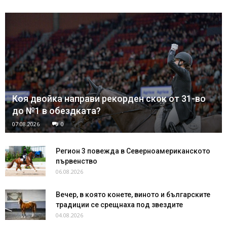
Коя двойка направи рекорден скок от 31-во
до №1 в обездката?
07.08.2026
0
Регион 3 повежда в Северноамериканското
първенство
06.08.2026
Вечер, в която конете, виното и българските
традиции се срещнаха под звездите
04.08.2026