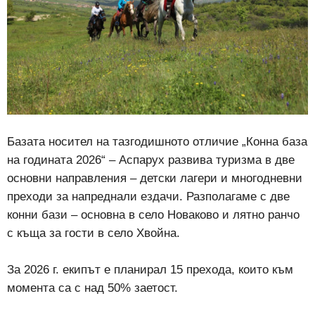
Базата носител на тазгодишното отличие „Конна база
на годината 2026“ – Аспарух развива туризма в две
основни направления – детски лагери и многодневни
преходи за напреднали ездачи. Разполагаме с две
конни бази – основна в село Новаково и лятно ранчо
с къща за гости в село Хвойна.
За 2026 г. екипът е планирал 15 прехода, които към
момента са с над 50% заетост.