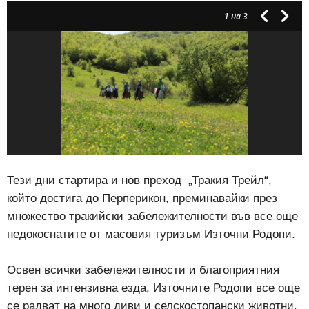
1
на 3
Тези дни стартира и нов преход
„Тракия Трейл“,
който достига до Перперикон, преминавайки през
множество тракийски забележителности във все още
недокоснатите от масовия туризъм Източни Родопи.
Освен всички забележителности и благоприятния
терен за интензивна езда, Източните Родопи все още
се радват на много диви и селскостопански животни,