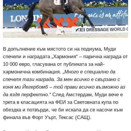
В допълнение към мястото си на подиума, Муди
спечели и наградата „Хармония“ – парична награда от
10 000 евро, гласувана от публиката за най-
хармонична комбинация. „
Много е специално да
спечеля тази награда. За мен всичко е свързано с
коня ми Йегербомб – той прави всичко възможно аз
да яздя перфектно.“
След Амстердам, Муди вече е
трета в класацията на ФЕИ за Световната купа по
обездка и потвърди, че би искала да се насочи към
финала във Форт Уърт, Тексас (САЩ).