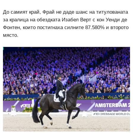
До самият край, Фрай не даде шанс на титулованата
за кралица на обездката Изабел Верт с кон Уенди де
Фонтен, които постигнаха силните 87.580% и второто
място.