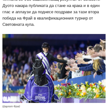
Дуото накара публиката да стане на крака и в един
глас и аплаузи да поднесе поздрави за тази втора
победа на Фрай в квалификационния турнир от
Световната купа.
Шарлот Фрай