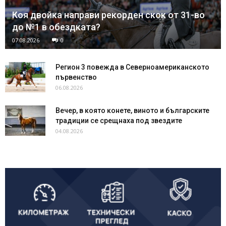
Коя двойка направи рекорден скок от 31-во
до №1 в обездката?
07.08.2026
0
Регион 3 повежда в Северноамериканското
първенство
06.08.2026
Вечер, в която конете, виното и българските
традиции се срещнаха под звездите
04.08.2026