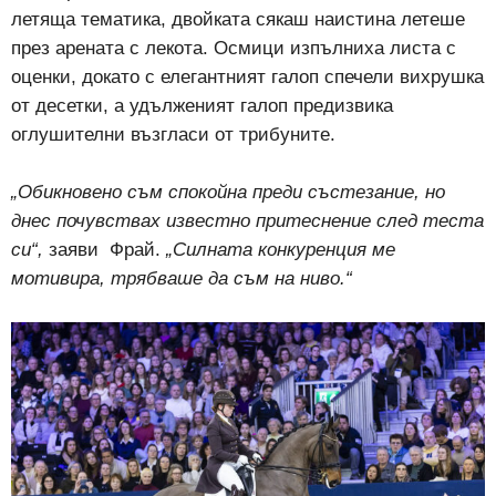
летяща тематика, двойката сякаш наистина летеше
през арената с лекота. Осмици изпълниха листа с
оценки, докато с елегантният галоп спечели вихрушка
от десетки, а удълженият галоп предизвика
оглушителни възгласи от трибуните.
„Обикновено съм спокойна преди състезание, но
днес почувствах известно притеснение след теста
си“,
заяви
Фрай.
„Силната конкуренция ме
мотивира, трябваше да съм на ниво.“