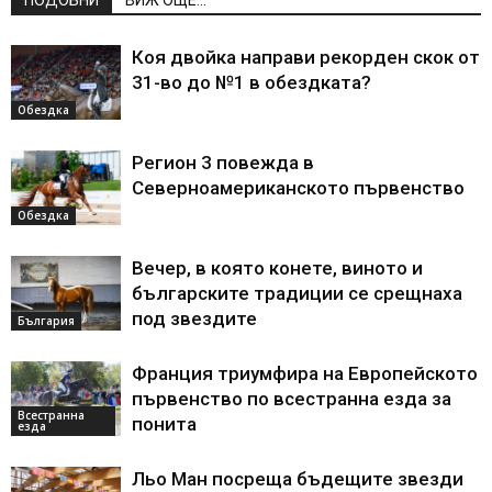
Коя двойка направи рекорден скок от
31-во до №1 в обездката?
Обездка
Регион 3 повежда в
Северноамериканското първенство
Обездка
Вечер, в която конете, виното и
българските традиции се срещнаха
под звездите
България
Франция триумфира на Европейското
първенство по всестранна езда за
Всестранна
понита
езда
Льо Ман посреща бъдещите звезди