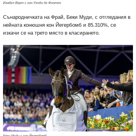
Изабел Верт с кон Уенди де Фонтен
Сънародничката на Фрай, Беки Муди, с отгледания в
нейната конюшня кон Йегербомб и 85.310%, се
изкачи се на трето място в класирането.
Беки Муди с кон Йегербомб