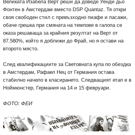
Великата Изабела Верт реши да доведе Уенди дьо
Фонтен в Амстердам вместо DSP Quantaz. Тя откри
своя свободен стил с превъзходно пиафе и пасажи,
обаче грешка при смяната на темпове в галопа се
оказа решаваща за крайния резултат на Верт от
87.580%, който я доближи до Фрай, но я остави на
второто място.
След квалификациите за Световната купа по обездка
в Амстердам, Рафаел Нец от Германия остава
стабилно начело в класирането. Следващият етап е в
Ноймюнстер, Германия на 14 и 15 февруари.
ФОТО: ФЕИ