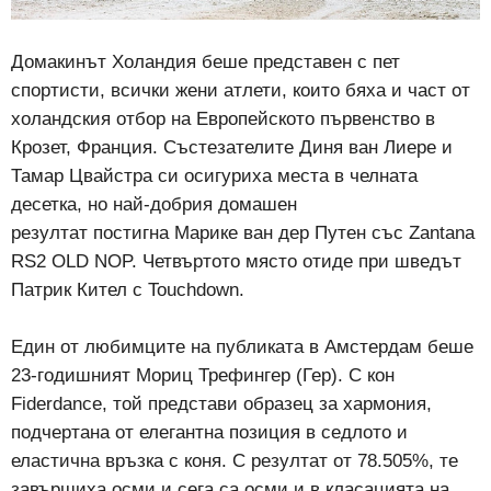
Домакинът Холандия беше представен с пет
спортисти, всички жени атлети, които бяха и част от
холандския отбор на Европейското първенство в
Крозет, Франция. Състезателите Диня ван Лиере и
Тамар Цвайстра си осигуриха места в челната
десетка, но най-добрия домашен
резултат постигна
Марике ван дер Путен със Zantana
RS2 OLD NOP. Четвъртото място отиде при шведът
Патрик Кител с Touchdown.
Един от любимците на публиката в Амстердам беше
23-годишният Мориц Трефингер (Гер). С кон
Fiderdance, той представи образец за хармония,
подчертана от елегантна позиция в седлото и
еластична връзка с коня. С резултат от 78.505%, те
завършиха осми и сега са осми и в класацията на