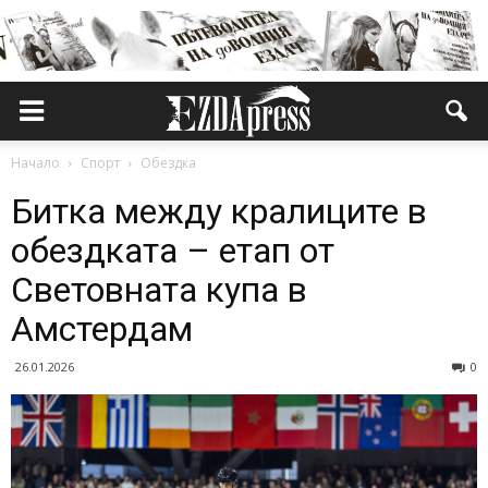
Начало
Спорт
Обездка
Битка между кралиците в
обездката – етап от
Световната купа в
Амстердам
26.01.2026
0