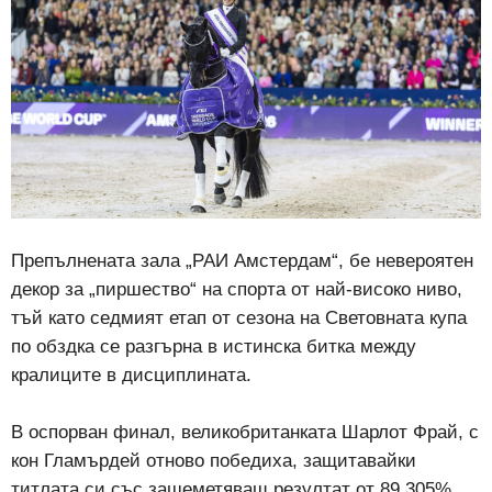
Препълнената зала „РАИ Амстердам“, бе невероятен
декор за „пиршество“ на спорта от най-високо ниво,
тъй като седмият етап от сезона на Световната купа
по обздка се разгърна в истинска битка между
кралиците в дисциплината.
В оспорван финал, великобританката Шарлот Фрай, с
кон Гламърдей отново победиха, защитавайки
титлата си със зашеметяващ резултат от 89.305%.