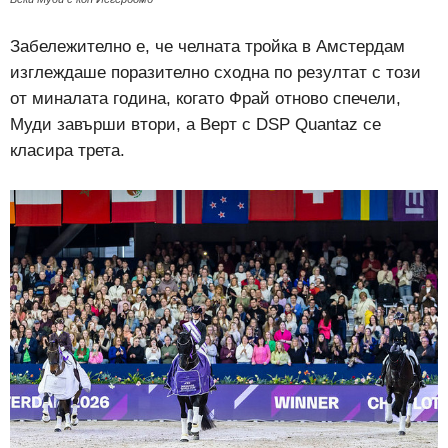
Забележително е, че челната тройка в Амстердам
изглеждаше поразително сходна по резултат с този
от миналата година, когато Фрай отново спечели,
Муди завърши втори, а Верт с DSP Quantaz се
класира трета.