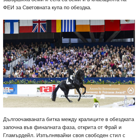
ФЕИ за Световната купа по обездка.
Дългоочакваната битка между кралиците в обездката
започна във финалната фаза, открита от Фрай и
Гламърдейл. Изпълнявайки своя свободен стил с