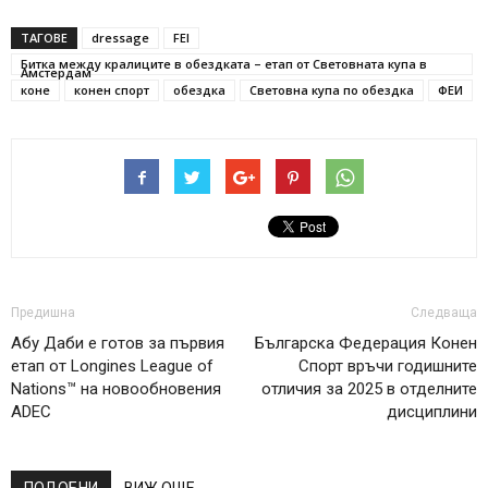
ТАГОВЕ
dressage
FEI
Битка между кралиците в обездката – етап от Световната купа в
Амстердам
коне
конен спорт
обездка
Световна купа по обездка
ФЕИ
Предишна
Следваща
Абу Даби е готов за първия
Българска Федерация Конен
етап от Longines League of
Спорт връчи годишните
Nations™ на новообновения
отличия за 2025 в отделните
ADEC
дисциплини
ПОДОБНИ
ВИЖ ОЩЕ...