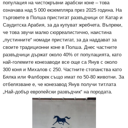
популация на чистокръвни арабски коне – това
означава над 5 000 екземпляра през 2025 година. На
търговете в Полша пристигат развъдчици от Катар и
Саудитска Арабия, за да купуват жребчета. Въпреки,
че това звучи малко сюрреалистично, наистина
„пустинните“ номади пристигат, за да наддават за
своите традиционни коне в Полша. Днес частните
развъдчици държат около 40% от популацията, като
най-големите конезаводи все още са Янув с около
300 коня и Михалов с 250. Частните стопанства като
Бялка или Фалборек също имат по 50-80 животни. За
отбелязване е, че конезавод Янув получи титлата
„Най-добър европейски развъдчик“ на породата.