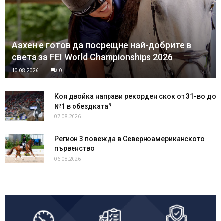
Аахен е готов да посрещне най-добрите в
света за FEI World Championships 2026
10.08.2026
0
Коя двойка направи рекорден скок от 31-во до
№1 в обездката?
07.08.2026
Регион 3 повежда в Северноамериканското
първенство
06.08.2026