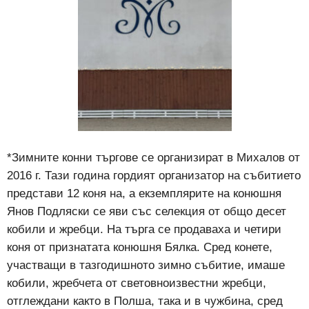
*Зимните конни търгове се организират в Михалов от
2016 г. Тази година гордият организатор на събитието
представи 12 коня на, а екземплярите на конюшня
Янов Подляски се яви със селекция от общо десет
кобили и жребци. На търга се продаваха и четири
коня от признатата конюшня Бялка. Сред конете,
участващи в тазгодишното зимно събитие, имаше
кобили, жребчета от световноизвестни жребци,
отглеждани както в Полша, така и в чужбина, сред