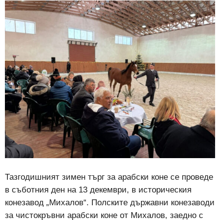
Тазгодишният зимен търг за арабски коне се проведе
в съботния ден на 13 декември, в историческия
конезавод „Михалов“. Полските държавни конезаводи
за чистокръвни арабски коне от Михалов, заедно с