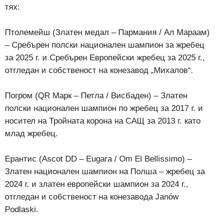
тях:
Птолемейш (Златен медал – Пармания / Ал Мараам)
– Сребърен полски национален шампион за жребец
за 2025 г. и Сребърен Европейски жребец за 2025 г.,
отгледан и собственост на конезавод „Михалов“.
Погром (QR Марк – Петла / Висбаден) – Златен
полски национален шампион по жребец за 2017 г. и
носител на Тройната корона на САЩ за 2013 г. като
млад жребец.
Ерантис (Ascot DD – Eugara / Om El Bellissimo) –
Златен национален шампион на Полша – жребец за
2024 г. и златен европейски шампион за 2024 г.,
отгледан и собственост на конезавода Janów
Podlaski.