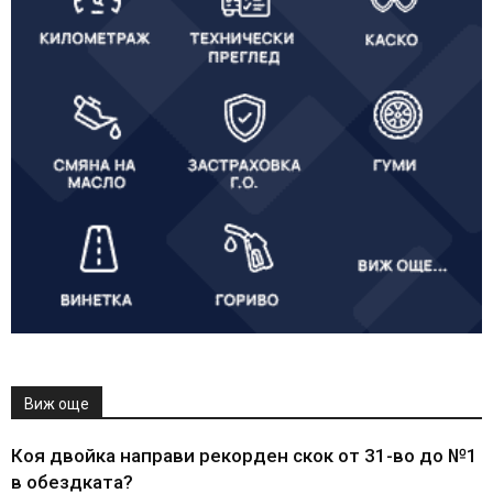
Виж още
Коя двойка направи рекорден скок от 31-во до №1
в обездката?