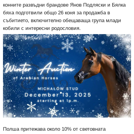
конните развъдни брандове Янов Подляски и Бялка
бяха подготвили общо 26 коня за продажба в
събитието, включително обещаваща група млади
кобили с интересни родословия.
Полша притежава около 10% от световната