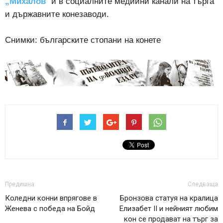
„Михалов
“ и в социалните медийни канали на търга
и държавните конезаводи.
Снимки: българските стопани на конете
Предишна
Следваща
Коледни конни впрягове в
Бронзова статуя на кралица
Женева с победа на Бойд
Елизабет II и нейният любим
кон се продават на търг за