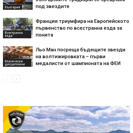
под звездите
България
Франция триумфира на Европейското
първенство по всестранна езда за
Всестранна
понита
езда
Льо Ман посреща бъдещите звезди
на волтижировката – първи
Класически
медалисти от шампионата на ФЕИ
дисциплини