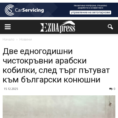
Начало
Новини
Две едногодишни
чистокръвни арабски
кобилки, след търг пътуват
към български конюшни
15.12.2025
0