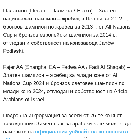
Палатино (Песал – Палмета / Екахо) – Златен
национален шампион – жребец в Полша за 2012 г.,
бронзов шампион по жребец за 2013 г. от All Nations
Cup и бронзов европейски шампион за 2014 г.,
отгледан и собственост на конезавода Janów
Podlaski.
Fajer AA (Shanghai EA – Fadwa AA / Fadi Al Shaqab) –
Златен шампион – жребец за млади коне от All
Nations Cup 2024 и бронзов световен шампион по
млади коне 2024, отгледан и собственост на Ariela
Arabians of Israel
Подробна информация за всеки от 26-те коня от
тазгодишния Зимен търг за арабски коне можете да
намерите на
официалния уебсайт на конюшнята