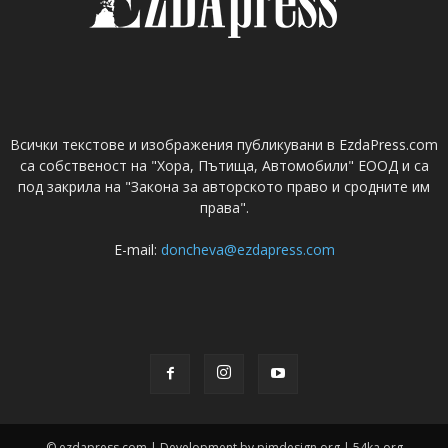
Всички текстове и изображения публикувани в EzdaPress.com
са собственост на "Хора, Пътища, Автомобили" ЕООД и са
под закрила на "Закона за авторското право и сродните им
права".
E-mail:
doncheva@ezdapress.com
© ezdapress.com | Development by pimdesign.org | 54ka.org