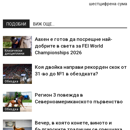
шестцифрена сума
ПОДОБНИ
ВИЖ ОЩЕ...
Аахен е готов да посрещне най-
добрите в света за FEI World
Класически
Championships 2026
дисциплини
Коя двойка направи рекорден скок от
31-во до №1 в обездката?
Обездка
Регион 3 повежда в
Северноамериканското първенство
Обездка
Вечер, в която конете, виното и
българските традиции се срещнаха