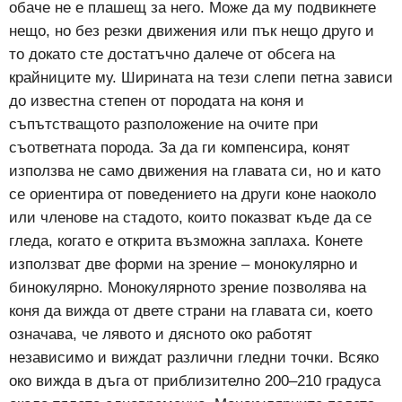
обаче не е плашещ за него. Може да му подвикнете
нещо, но без резки движения или пък нещо друго и
то докато сте достатъчно далече от обсега на
крайниците му.
Ширината на тези слепи петна зависи
до известна степен от породата на коня и
съпътстващото разположение на очите при
съответната порода. За да ги компенсира, конят
използва не само движения на главата си, но и като
се ориентира от поведението на други коне наоколо
или членове на стадото, които показват къде да се
гледа, когато е открита възможна заплаха. Конете
използват две форми на зрение – монокулярно и
бинокулярно. Монокулярното зрение позволява на
коня да вижда от двете страни на главата си, което
означава, че лявото и дясното око работят
независимо и виждат различни гледни точки. Всяко
око вижда в дъга от приблизително 200–210 градуса