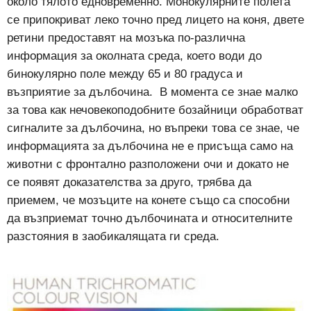
около тялото едновременно. Монокулярните полета
се припокриват леко точно пред лицето на коня, двете
ретини предоставят на мозъка по-различна
информация за околната среда, което води до
бинокулярно поле между 65 и 80 градуса и
възприятие за дълбочина.
В момента се знае малко
за това как нечовекоподобните бозайници обработват
сигналите за дълбочина, но въпреки това се знае, че
информацията за дълбочина не е присъща само на
животни с фронтално разположени очи и докато не
се появят доказателства за друго, трябва да
приемем, че мозъците на конете също са способни
да възприемат точно дълбочината и относителните
разстояния в заобикалящата ги среда.