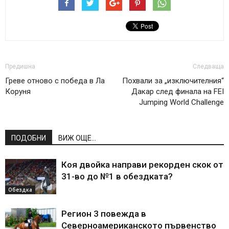
Предишна
Следваща
Греве отново с победа в Ла
Похвали за „изключителния“
Коруня
Дакар след финала на FEI
Jumping World Challenge
ПОДОБНИ
ВИЖ ОЩЕ...
Коя двойка направи рекорден скок от
31-во до №1 в обездката?
Обездка
Регион 3 повежда в
Северноамериканското първенство