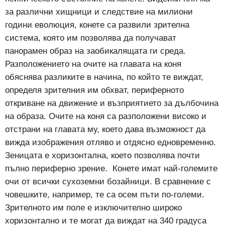
за различни хищници и следствие на милиони
години еволюция, конете са развили зрителна
система, която им позволява да получават
панорамен образ на заобикалящата ги среда.
Разположението на очите на главата на коня
обяснява разликите в начина, по който те виждат,
определя зрителния им обхват, периферното
откриване на движение и възприятието за дълбочина
на образа. Очите на коня са разположени високо и
отстрани на главата му, което дава възможност да
вижда изображения отляво и отдясно едновременно.
Зеницата е хоризонтална, което позволява почти
пълно периферно зрение.
Конете имат най-големите
очи от всички сухоземни бозайници. В сравнение с
човешките, например, те са осем пъти по-големи.
Зрителното им поле е изключително широко
хоризонтално и те могат да виждат на 340 градуса