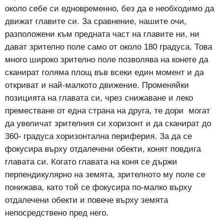
около себе си едновременно, без да е необходимо да
движат главите си.
За сравнение, нашите очи,
разположени към предната част на главите ни, ни
дават зрително поле само от около 180 градуса. Това
много широко зрително поле позволява на конете да
сканират голяма площ във всеки един момент и да
откриват и най-малкото движение. Променяйки
позицията на главата си, чрез снижаване и леко
преместване от една страна на друга, те дори могат
да увеличат зрителния си хоризонт и да сканират до
360- градуса хоризонтална периферия. За да се
фокусира върху отдалечени обекти, конят повдига
главата си. Когато главата на коня се държи
перпендикулярно на земята, зрителното му поле се
понижава, като той се фокусира по-малко върху
отдалечени обекти и повече върху земята
непосредствено пред него.