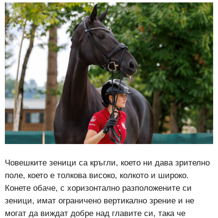
Човешките зеници са кръгли, което ни дава зрително
поле, което е толкова високо, колкото и широко.
Конете обаче, с хоризонтално разположените си
зеници, имат ограничено вертикално зрение и не
могат да виждат добре над главите си, така че