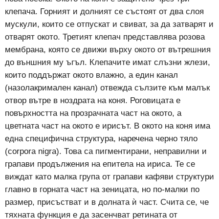
клепача. Горният и долният се състоят от два слоя
мускули, които се отпускат и свиват, за да затварят и
отварят окото. Третият клепач представлява розова
мембрана, която се движи върху окото от вътрешния
до външния му ъгъл. Клепачите имат слъзни жлези,
които поддържат окото влажно, а един канал
(назолакримален канал) отвежда сълзите към малък
отвор вътре в ноздрата на коня. Роговицата е
повърхността на прозрачната част на окото, а
цветната част на окото е ирисът. В окото на коня има
една специфична структура, наречена черно тяло
(corpora nigra). Това са пигментирани, неправилни и
грапави продължения на епитела на ириса. Те се
виждат като малка група от грапави кафяви структури
главно в горната част на зеницата, но по-малки по
размер, присъстват и в долната ѝ част. Счита се, че
тяхната функция е да засенчват ретината от