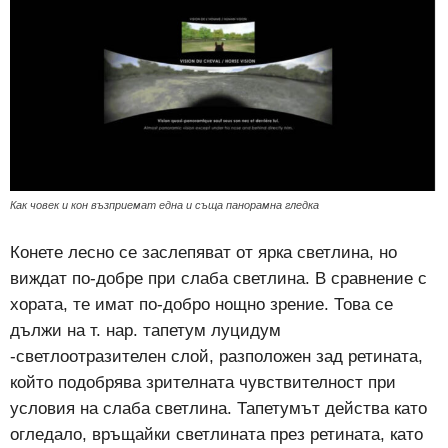
Как човек и кон възприемат една и съща панорамна гледка
Конете лесно се заслепяват от ярка светлина, но
виждат по-добре при слаба светлина. В сравнение с
хората, те имат по-добро нощно зрение. Това се
дължи на т. нар. тапетум луцидум
-светлоотразителен слой, разположен зад ретината,
който подобрява зрителната чувствителност при
условия на слаба светлина. Тапетумът действа като
огледало, връщайки светлината през ретината, като