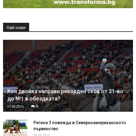
Най-нови
Коя двойка направи рекорден скок от 31-во
до №1 в обездката?
07.08.2026
0
Регион 3 повежда в Северноамериканското
първенство
06.08.2026