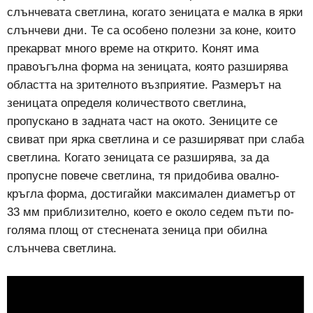
слънчевата светлина, когато зеницата е малка в ярки
слънчеви дни. Те са особено полезни за коне, които
прекарват много време на открито. Конят има
правоъгълна форма на зеницата, която разширява
областта на зрителното възприятие. Размерът на
зеницата определя количеството светлина,
пропускано в задната част на окото. Зениците се
свиват при ярка светлина и се разширяват при слаба
светлина. Когато зеницата се разширява, за да
пропусне повече светлина, тя придобива овално-
кръгла форма, достигайки максимален диаметър от
33 мм приблизително, което е около седем пъти по-
голяма площ от стеснената зеница при обилна
слънчева светлина.