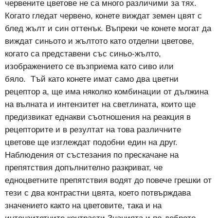
червените цветове не са много различими за тях.
Когато гледат червено, конете виждат земен цвят с
блед жълт и син оттенък. Въпреки че конете могат да
виждат синьото и жълтото като отделни цветове,
когато са представени със синьо-жълто,
изображението се възприема като сиво или
бяло.
Тъй като конете имат само два цветни
рецептор а, ще има няколко комбинации от дължина
на вълната и интензитет на светлината, които ще
предизвикат еднакви съотношения на реакция в
рецепторите и в резултат на това различните
цветове ще изглеждат подобни един на друг.
Наблюдения от състезания по прескачане на
препятствия допълнително разкриват, че
едноцветните препятствия водят до повече грешки от
тези с два контрастни цвята, което потвърждава
значението както на цветовите, така и на