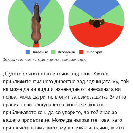
Зрителното поле при коня и човека и слепите петна
Другото сляпо петно е точно зад коня. Ако се
приближите към него директно зад задницата му, той
не може да ви види и изненадан от внезапната ви
поява, може да ритне в опит за самозащита. Златно
правило при общуването с конете е, когато
приближавате кон, да се уверите, че той знае за
вашето присъствие. Може да направите това, като
привлечете вниманието му по някакъв начин, който