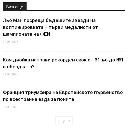
Виж още
Льо Ман посреща бъдещите звезди на
волтижировката – първи медалисти от
шампионата на ФЕИ
02.08.2026
Коя двойка направи рекорден скок от 31-во до №1
в обездката?
07.08.2026
Франция триумфира на Европейското първенство
по всестранна езда за понита
03.08.2026
още