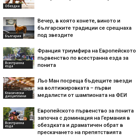
Обездка
Вечер, в която конете, виното и
българските традиции се срещнаха
под звездите
България
Франция триумфира на Европейското
първенство по всестранна езда за
Всестранна
понита
езда
Льо Ман посреща бъдещите звезди
на волтижировката – първи
Класически
медалисти от шампионата на ФЕИ
дисциплини
Европейското първенство за понита
започна с доминация на Германия в
Всестранна
обездката и драматичен обрат в
езда
прескачането на препятствията