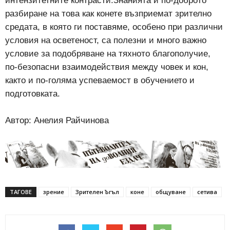
интензитетните контрасти.Знанията и по-доброто
разбиране на това как конете възприемат зрително
средата, в която ги поставяме, особено при различни
условия на осветеност, са полезни и много важно
условие за подобряване на тяхното благополучие,
по-безопасни взаимодействия между човек и кон,
както и по-голяма успеваемост в обучението и
подготовката.
Автор: Анелия Райчинова
ТАГОВЕ
зрение
Зрителен Ъгъл
коне
общуване
сетива