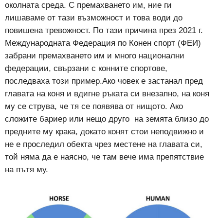
околната среда. С премахването им, ние ги
лишаваме от тази възможност и това води до
повишена тревожност. По тази причина през 2021 г.
Международната Федерация по Конен спорт (ФЕИ)
забрани премахването им и много национални
федерации, свързани с конните спортове,
последваха този пример.Ако човек е застанал пред
главата на коня и вдигне ръката си внезапно, на коня
му се струва, че тя се появява от нищото. Ако
сложите бариер или нещо друго
на земята близо до
предните му крака, докато конят стои неподвижно и
не е проследил обекта чрез местене на главата си,
той няма да е наясно, че там вече има препятствие
на пътя му.