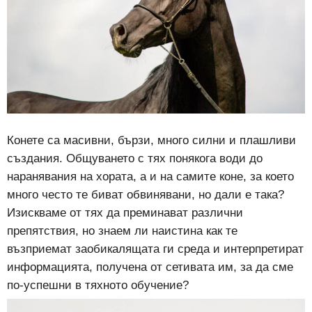
Конете са масивни, бързи, много силни и плашливи
създания. Общуването с тях понякога води до
наранявания на хората, а и на самите коне, за което
много често те биват обвинявани, но дали е така?
Изискваме от тях да преминават различни
препятствия, но знаем ли наистина как те
възприемат заобикалящата ги среда и интерпретират
информацията, получена от сетивата им, за да сме
по-успешни в тяхното обучение?