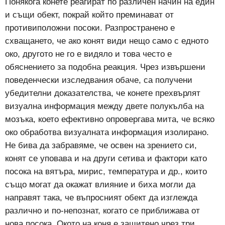
Понякога конете реагират по различен начин на един
и същи обект, покрай който преминават от
противиположни посоки. Разпространено е
схващането, че ако конят види нещо само с едното
око, другото не го е видяло и това често е
обяснението за подобна реакция. Чрез извършени
поведенчески изследвания обаче, са получени
убедителни доказателства, че конете прехвърлят
визуална информация между двете полукълба на
мозъка, което ефективно опровергава мита, че всяко
око обработва визуалната информация изолирано.
Не бива да забравяме, че освен на зрението си,
конят се уповава и на други сетива и фактори като
посока на вятъра, мирис, температура и др., които
също могат да окажат влияние и биха могли да
направят така, че въпросният обект да изглежда
различно и по-непознат, когато се приближава от
нова посока. Окото на коня е защитено чрез три