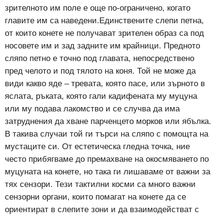
зрителното им поле е още по-ограничено, когато
главите им са наведени.Единствените слепи петна,
от които конете не получават зрителен образ са под
носовете им и зад задните им крайници. Предното
сляпо петно ​​е точно под главата, непосредствено
пред челото и под тялото на коня. Той не може да
види какво яде – тревата, която пасе, или зърното в
яслата, ръката, която гали кадифената му муцуна
или му подава лакомство и се случва да има
затруднения да хване парченцето морков или ябълка.
В такива случаи той ги търси на сляпо с помощта на
мустаците си. От естетическа гледна точка, ние
често прибягваме до премахване на окосмяването по
муцуната на конете, но така ги лишаваме от важни за
тях сензори. Тези тактилни косми са много важни
сензорни органи, които помагат на конете да се
ориентират в слепите зони и да взаимодействат с