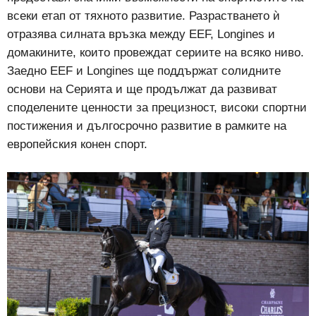
всеки етап от тяхното развитие. Разрастването ѝ
отразява силната връзка между EEF, Longines и
домакините, които провеждат сериите на всяко ниво.
Заедно EEF и Longines ще поддържат солидните
основи на Серията и ще продължат да развиват
споделените ценности за прецизност, високи спортни
постижения и дългосрочно развитие в рамките на
европейския конен спорт.