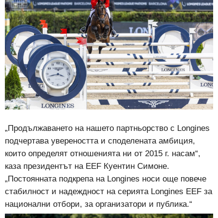
„Продължаването на нашето партньорство с Longines
подчертава увереността и споделената амбиция,
които определят отношенията ни от 2015 г. насам“,
каза президентът на EEF Куентин Симоне.
„Постоянната подкрепа на Longines носи още повече
стабилност и надеждност на серията Longines EEF за
национални отбори, за организатори и публика.“