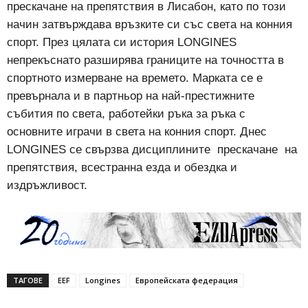
прескачане на препятствия в Лисабон, като по този
начин затвърждава връзките си със света на конния
спорт. През цялата си история LONGINES
непрекъснато разширява границите на точността в
спортното измерване на времето. Марката се е
превърнала и в партньор на най-престижните
събития по света, работейки ръка за ръка с
основните играчи в света на конния спорт. Днес
LONGINES се свързва дисциплините
прескачане
на
препятствия, всестранна езда и обездка и
издръжливост.
ТАГОВЕ
EEF
Longines
Европейската федерация