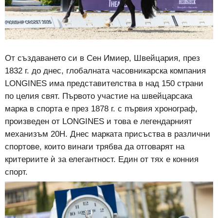
От създаването си в Сен Имиер, Швейцария, през
1832 г. до днес, глобалната часовникарска компания
LONGINES има представителства в над 150 страни
по целия свят. Първото участие на швейцарсака
марка в спорта е през 1878 г. с първия хронограф,
произведен от LONGINES и това е легендарният
механизъм 20H. Днес марката присъства в различни
спортове, които винаги трябва да отговарят на
критериите ѝ за елегантност. Един от тях е конния
спорт.