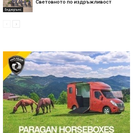
Световното по издръжливост
Ендюрънс