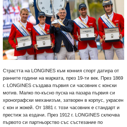
Страстта на LONGINES към конния спорт датира от
ранните години на марката, през 19-ти век. През 1869
г. LONGINES създава първия си часовник с конски
мотив. Малко по-късно пуска на пазара първия си
хронографски механизъм, затворен в корпус, украсен
с кон и жокей. От 1881 г. този часовник е стандарт и
престиж за ездачи. През 1912 г. LONGINES сключва
първото си партньорство със състезание по