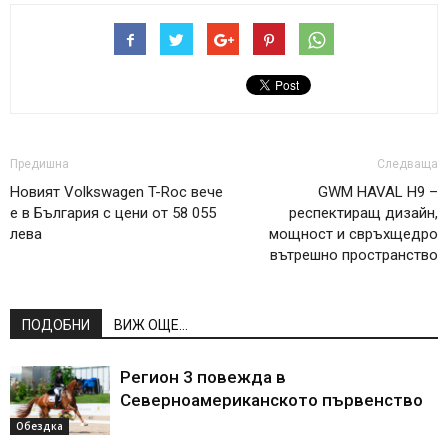
Предишна
Следваща
Новият Volkswagen T-Roc вече
GWM HAVAL H9 –
е в България с цени от 58 055
респектиращ дизайн,
лева
мощност и свръхщедро
вътрешно пространство
ПОДОБНИ
ВИЖ ОЩЕ...
Регион 3 повежда в
Северноамериканското първенство
Обездка