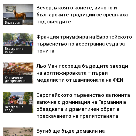
Вечер, в която конете, виното и
българските традиции се срещнаха
под звездите
България
Франция триумфира на Европейското
първенство по всестранна езда за
Всестранна
понита
езда
Льо Ман посреща бъдещите звезди
на волтижировката – първи
Класически
медалисти от шампионата на ФЕИ
дисциплини
Европейското първенство за понита
започна с доминация на Германия в
Всестранна
обездката и драматичен обрат в
езда
прескачането на препятствията
Бутиб ще бъде домакин на