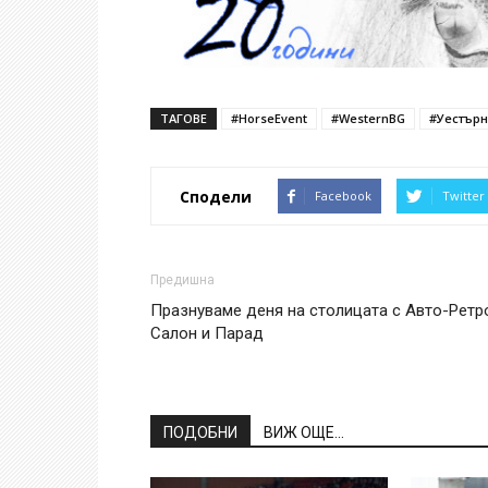
ТАГОВЕ
#HorseEvent
#WesternBG
#Уестърн
Сподели
Facebook
Twitter
Предишна
Празнуваме деня на столицата с Авто-Ретр
Салон и Парад
ПОДОБНИ
ВИЖ ОЩЕ...