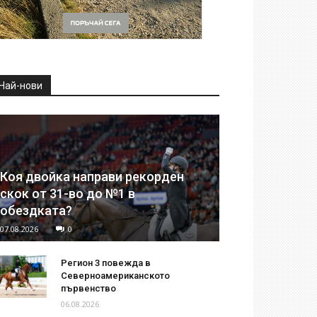
Най-нови
Коя двойка направи рекорден
скок от 31-во до №1 в
обездката?
07.08.2026
0
Регион 3 повежда в
Северноамериканското
първенство
06.08.2026