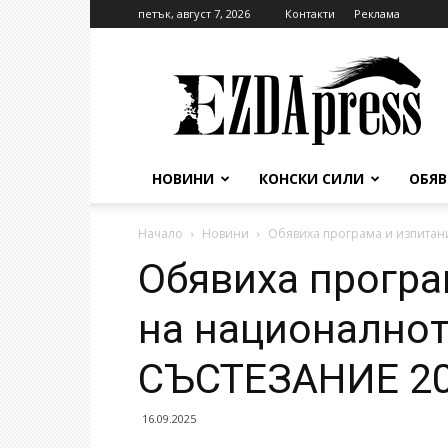
петък, август 7, 2026
Контакти
Реклама
EzdaPress
НОВИНИ
КОНСКИ СИЛИ
ОБЯ
Начало
Новини
Обявиха програма и изпитан
Обявиха програ
на национално
СЪСТЕЗАНИЕ 2
16.09.2025