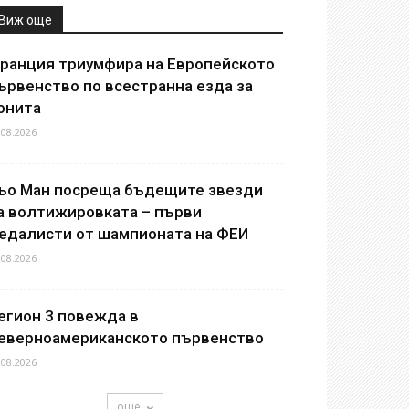
Виж още
ранция триумфира на Европейското
ървенство по всестранна езда за
онита
.08.2026
ьо Ман посреща бъдещите звезди
а волтижировката – първи
едалисти от шампионата на ФЕИ
.08.2026
егион 3 повежда в
еверноамериканското първенство
.08.2026
още