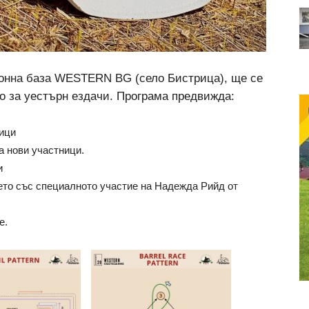
Конна база WESTERN BG (село Бистрица), ще се
о за уестърн ездачи. Програма предвижда:
ници
а нови участници.
и
ето със специалното участие на Надежда Рийд от
е.