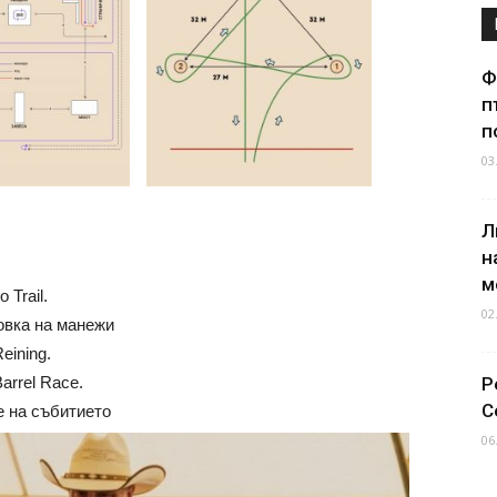
Ф
п
п
03
Л
н
м
 Trail.
02
овка на манежи
eining.
arrel Race.
Р
С
е на събитието
06