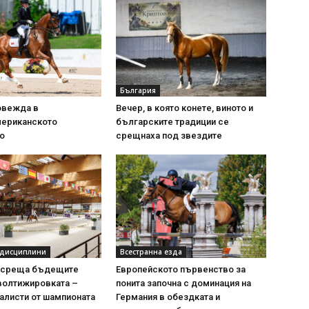
България
овежда в
Вечер, в която конете, виното и
ериканското
българските традиции се
о
срещнаха под звездите
 дисциплини
Всестранна езда
осреща бъдещите
Европейското първенство за
волтижировката –
понита започна с доминация на
алисти от шампионата
Германия в обездката и