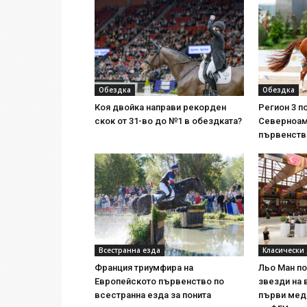
Обездка
Обездка
Коя двойка направи рекорден
Регион 3 п
скок от 31-во до №1 в обездката?
Северноам
първенств
Всестранна езда
Класически
Франция триумфира на
Льо Ман п
Европейското първенство по
звезди на 
всестранна езда за понита
първи мед