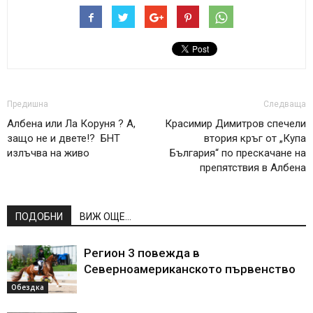
Предишна
Следваща
Албена или Ла Коруня ? А,
Красимир Димитров спечели
защо не и двете!? БНТ
втория кръг от „Купа
излъчва на живо
България“ по прескачане на
препятствия в Албена
ПОДОБНИ
ВИЖ ОЩЕ...
Регион 3 повежда в
Северноамериканското първенство
Обездка