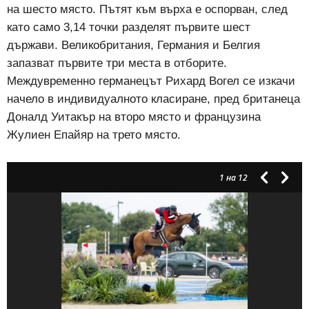
на шесто място. Пътят към върха е оспорван, след
като само 3,14 точки разделят първите шест
държави. Великобритания, Германия и Белгия
запазват първите три места в отборите.
Междувременно германецът Рихард Вогел се изкачи
начело в индивидуалното класиране, пред британеца
Доналд Уитакър на второ място и французина
Жулиен Епайяр на трето място.
1
на 12