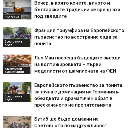
Вечер, в която конете, виното и
българските традиции се срещнаха
под звездите
България
Франция триумфира на Европейското
първенство по всестранна езда за
Всестранна
понита
езда
Льо Ман посреща бъдещите звезди
на волтижировката – първи
Класически
медалисти от шампионата на ФЕИ
дисциплини
Европейското първенство за понита
започна с доминация на Германия в
Всестранна
обездката и драматичен обрат в
езда
прескачането на препятствията
Бутиб ще бъде домакин на
Световното по издръжливост