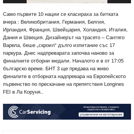
Само първите 10 нации се класираха за битката
вчера : Великобритания, Германия, Белгия,
Ирландия, Франция, Швейцария, Холандия, Италия,
Дания и Швеция. Дизайнерът на трасето – Сантяго
Варела, беше „скроил“ дълго изпитание със 17
паркура. Днес надпреварата започва наново за
финалните отборни медали. Началото е в от 17:05
българско време. БНТ 3 ще предава на живо
финалите в отборната надпревара на Европейското
първенство по прескачане на препятствия Longines
FEI в Ла Коруня..