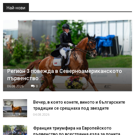
Най-нови
Регион 3 повежда в Северноамериканското
първенство
06.08.2026
0
Вечер, в която конете, виното и българските
традиции се срещнаха под звездите
04.08.2026
Франция триумфира на Европейското
първенство по всестранна езда за понита