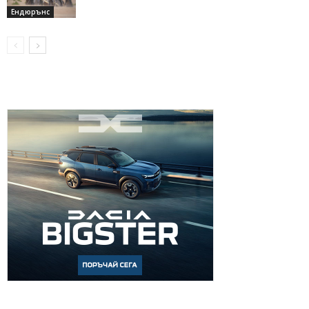
Ендюрънс