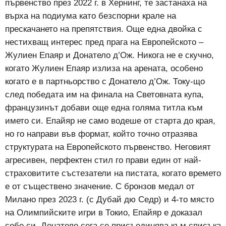
първенство през 2022 г. в Хернинг, те застанаха на
върха на подиума като безспорни крале на
прескачането на препятствия. Още една двойка с
нестихващ интерес пред прага на Европейското –
Жулиен Епаяр и Донатело д’Ож. Никога не е скучно,
когато Жулиен Епаяр излиза на арената, особено
когато е в партньорство с Донатело д’Ож. Току-що
след победата им на финала на Световната купа,
французинът добави още една голяма титла към
името си. Епайяр не само водеше от старта до края,
но го направи във формат, който точно отразява
структурата на Европейското първенство. Неговият
агресивен, перфектен стил го прави един от най-
страховитите състезатели на пистата, когато времето
е от съществено значение. С бронзов медал от
Милано през 2023 г. (с Дубай дю Седр) и 4-то място
на Олимпийските игри в Токио, Епайяр е доказал
себе си. Донатело сега се присъединява към списъка