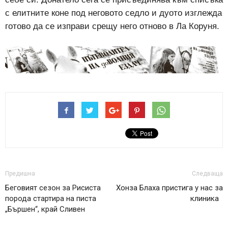
с елитните коне под неговото седло и дуото изглежда
готово да се изправи срещу него отново в Ла Коруня.
Предишна
Следваща
Беговият сезон за Рисиста
Хонза Блаха пристига у нас за
порода стартира на писта
клиника
„Бършен“, край Сливен