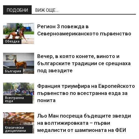
ПОДОБНИ
ВИЖ ОЩЕ...
Регион 3 повежда в
Северноамериканското първенство
Обездка
Вечер, в която конете, виното и
българските традиции се срещнаха
под звездите
България
Франция триумфира на Европейското
първенство по всестранна езда за
Всестранна
понита
езда
Льо Ман посреща бъдещите звезди
на волтижировката – първи
Класически
медалисти от шампионата на ФЕИ
дисциплини