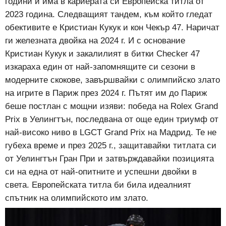
години и има в кариерата си Европейска титла от
2023 година.
Следващият тандем, към който гледат
обективите е Кристиан Кукук и кон Чекър 47. Наричат
ги железната двойка на 2024 г. И с основание
Кристиан Кукук и закалилият в битки Checker 47
изкараха един от най-запомнящите си сезони в
модерните скокове, завършвайки с олимпийско злато
на игрите в Париж през 2024 г. Пътят им до Париж
беше постлан с мощни изяви: победа на Rolex Grand
Prix в Уелингтън, последвана от още един триумф от
най-високо ниво в LGCT Grand Prix на Мадрид. Те не
губеха време и през 2025 г., защитавайки титлата си
от Уелингтън Гран При и затвърждавайки позицията
си на една от най-опитните и успешни двойки в
света. Европейската титла би била идеалният
спътник на олимпийското им злато.