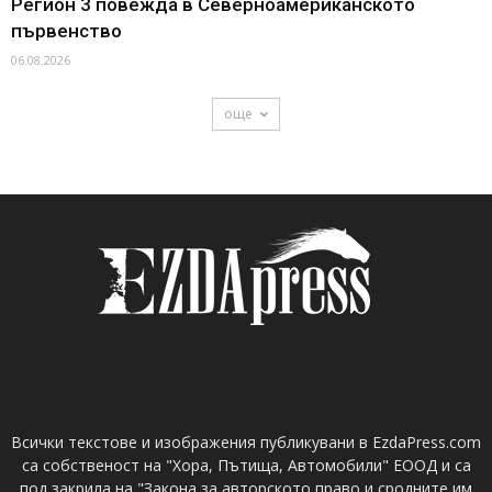
Регион 3 повежда в Северноамериканското
първенство
06.08.2026
още
Всички текстове и изображения публикувани в EzdaPress.com
са собственост на "Хора, Пътища, Автомобили" ЕООД и са
под закрила на "Закона за авторското право и сродните им