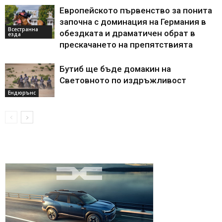
Европейското първенство за понита
започна с доминация на Германия в
Всестранна
обездката и драматичен обрат в
езда
прескачането на препятствията
Бутиб ще бъде домакин на
Световното по издръжливост
Ендюрънс