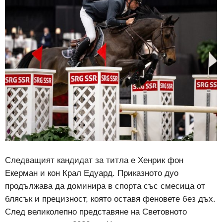
Следващият кандидат за титла е Хенрик фон
Екерман и кон Крал Едуард. Приказното дуо
продължава да доминира в спорта със смесица от
блясък и прецизност, която оставя феновете без дъх.
След великолепно представяне на Световното