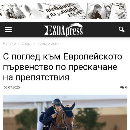
Начало
Спорт
Конкур ипик
С поглед към Европейското
първенство по прескачане
на препятствия
02.07.2025
0