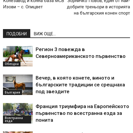
Конезавод и конна база МСВ
Зорничко Повов, един от най-
Изови – с. Опицвет
добрите треньори в историята
на българския конен спорт
ПОДОБНИ
ВИЖ ОЩЕ...
Регион 3 повежда в
Северноамериканското първенство
Обездка
Вечер, в която конете, виното и
българските традиции се срещнаха
под звездите
България
Франция триумфира на Европейското
първенство по всестранна езда за
Всестранна
понита
езда