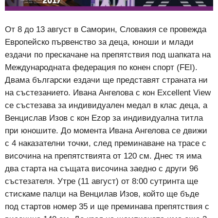
От 8 до 13 август в Саморин, Словакия се провежда
Европейско първенство за деца, юноши и млади
ездачи по прескачане на препятствия под шапката на
Международната федерация по конен спорт (FEI).
Двама български ездачи ще представят страната ни
на състезанието. Ивана Ангелова с кон Excellent View
се състезава за индивидуален медал в клас деца, а
Венцислав Изов с кон Ezop за индивидуална титла
при юношите. До момента Ивана Ангелова се движи
с 4 наказателни точки, след преминаване на трасе с
височина на препятствията от 120 см. Днес тя има
два старта на същата височина заедно с други 96
състезателя. Утре (11 август) от 8:00 сутринта ще
стискаме палци на Венцилав Изов, който ще бъде
под стартов номер 35 и ще преминава препятствия с