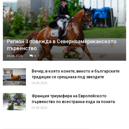
Регион 3 повежда в Северноамериканското
първенство
06.08.2026
0
Вечер, в която конете, виното и българските
традиции се срещнаха под звездите
04.08.2026
Франция триумфира на Европейското
първенство по всестранна езда за понита
03.08.2026