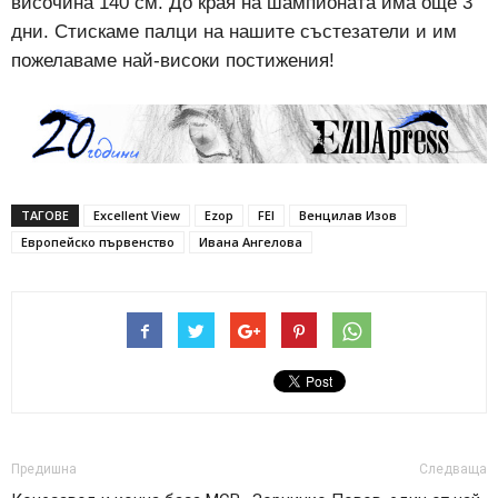
височина 140 см. До края на шампионата има още 3
дни. Стискаме палци на нашите състезатели и им
пожелаваме най-високи постижения!
ТАГОВЕ
Excellent View
Ezop
FEI
Венцилав Изов
Европейско първенство
Ивана Ангелова
Предишна
Следваща