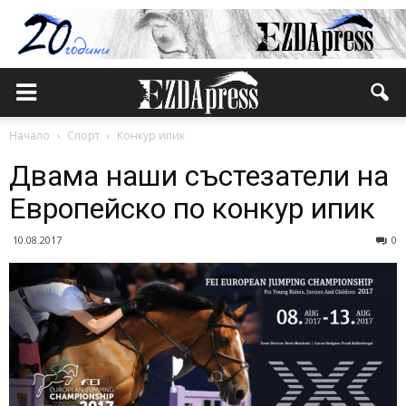
Начало
Спорт
Конкур ипик
Двама наши състезатели на
Европейско по конкур ипик
10.08.2017
0