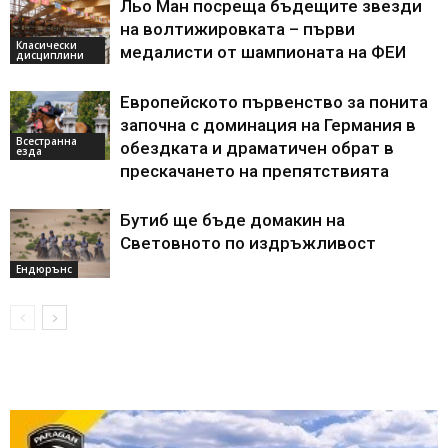
Льо Ман посреща бъдещите звезди
на волтижировката – първи
Класически
медалисти от шампионата на ФЕИ
дисциплини
Европейското първенство за понита
започна с доминация на Германия в
Всестранна
обездката и драматичен обрат в
езда
прескачането на препятствията
Бутиб ще бъде домакин на
Световното по издръжливост
Ендюрънс