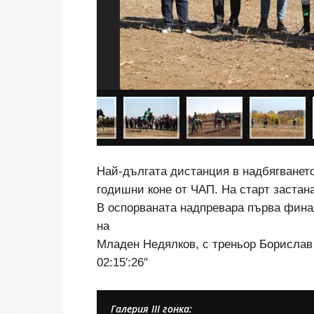
Най-дългата дистанция в надбягването 
годишни коне от ЧАП. На старт застана
В оспорваната надпревара първа фин
на
Младен Недялков, с треньор Борислав
02:15′:26″
Галерия III гонка: