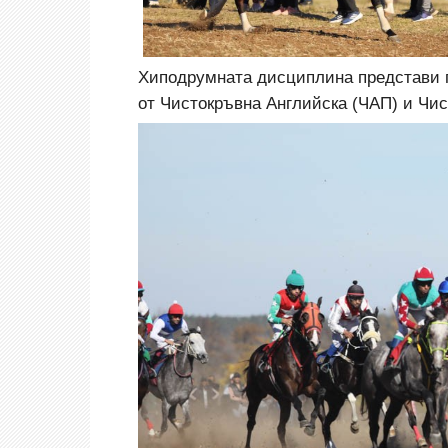
Хиподрумната дисциплина представи го
от Чистокръвна Английска (ЧАП) и Чис