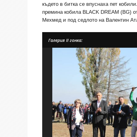
където в битка се впуснаха пет кобил
премина кобила BLACK DREAM (BG) от
Мехмед и под седлото на Валентин Ата
Галерия II гонка: