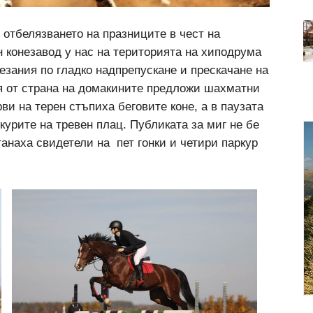
 отбелязването на празниците в чест на
 конезавод у нас на територията на хиподрума
езания по гладко надпрепускане и прескачане на
я от страна на домакините предложи шахматни
ви на терен стъпиха беговите коне, а в паузата
курите на тревен плац. Публиката за миг не бе
танаха свидетели на пет гонки и четири паркур