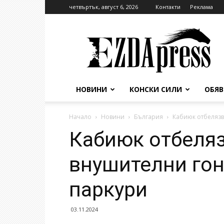
четвъртък, август 6, 2026
Контакти
Реклама
EzdaPress
НОВИНИ
КОНСКИ СИЛИ
ОБЯ
Начало
Новини
България
Кабиюк отбелязв
Кабиюк отбеляз
внушителни гон
паркури
03.11.2024