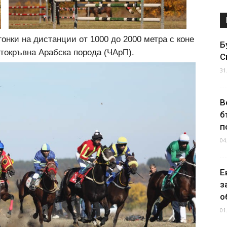
нки на дистанции от 1000 до 2000 метра с коне
Б
токръвна Арабска порода (ЧАрП).
С
31
В
б
п
04
Е
з
о
01