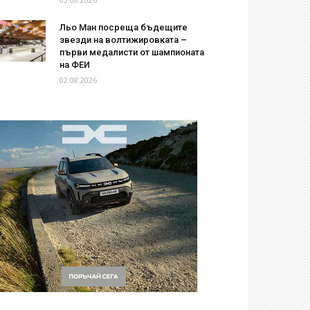
Льо Ман посреща бъдещите
звезди на волтижировката –
първи медалисти от шампионата
на ФЕИ
02.08.2026