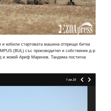
ци и кобили стартовата машина отприщи битка
MPUS (BUL) със производител и собственик д-р
д и жокей Ариф Маринов. Тандема постигна
1
на 20