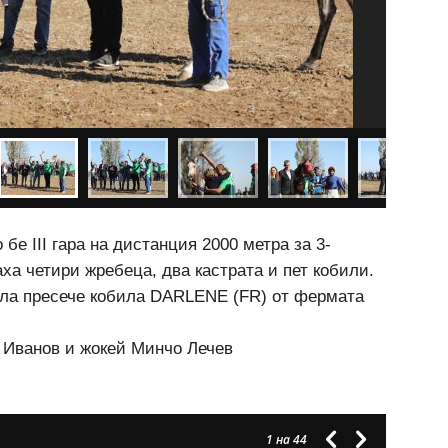
бе III гара на дистанция 2000 метра за 3-
ха четири жребеца, два кастрата и пет кобили.
ала пресече кобила DARLENE (FR) от фермата
 Иванов и жокей Минчо Лечев
1
на 44