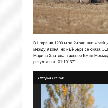
В I гара на 1200 м за 2-годишни жреб
между 9 коня, но най-бърз се оказа
OLI
Марина Златева, треньор Емин Мехме
резултат от 01:10′:37″.
Галерия I гонка: