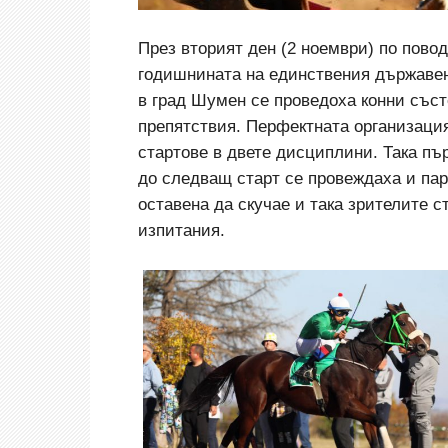
През вторият ден (2 ноември) по повод
годишнината на единствения държавен
в град Шумен се проведоха конни съст
препятствия. Перфектната организаци
стартове в двете дисциплини. Така пър
до следващ старт се провеждаха и пар
оставена да скучае и така зрителите с
изпитания.