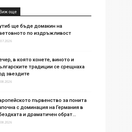
Виж още
утиб ще бъде домакин на
ветовното по издръжливост
.07.2026
ечер, в която конете, виното и
ългарските традиции се срещнаха
од звездите
.08.2026
вропейското първенство за понита
апочна с доминация на Германия в
бездката и драматичен обрат...
.08.2026