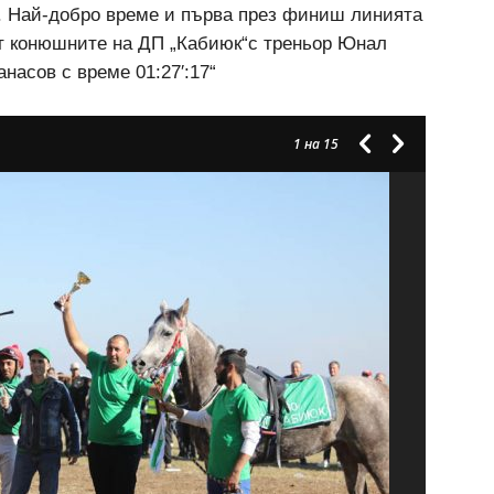
и. Най-добро време и първа през финиш линията
 конюшните на ДП „Кабиюк“с треньор Юнал
насов с време 01:27′:17“
1
на 15