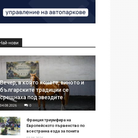
Най-нови
Вечер, в която конете, виното и
българските традиции се
срещнаха под звездите
04.08.2026
0
Франция триумфира на
Европейското първенство по
всестранна езда за понита
03.08.2026