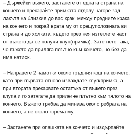
– Държейки въжето, застанете от едната страна на
кончето и прекарайте примката отдолу нагоре зад
лакътя на близкия до вас крак
между предните крака
на кончето и покрай врата му от срещуположната ви
страна и до холката, където през нея изтеглете част
от въжето да се получи клуп(примка). Затегнете така,
че въжето да приляга плътно към кончето, но без да
има натиск.
– Направете 2 намотки около гръдния кош на кончето,
като при първата отново изваждате клуп/примка, а
при втората прекарвате остатъка от въжето през
клупа и го затягате да прилегне плътно към тялото на
кончето. Въжето трябва да минава около ребрата на
кончето, а не около корема му.
– Застанете при опашката на кончето и издърпайте