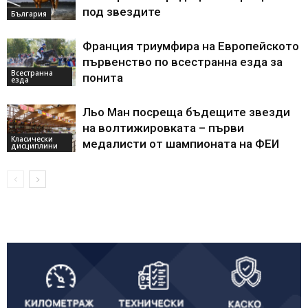
под звездите
България
Франция триумфира на Европейското
първенство по всестранна езда за
Всестранна
понита
езда
Льо Ман посреща бъдещите звезди
на волтижировката – първи
Класически
медалисти от шампионата на ФЕИ
дисциплини