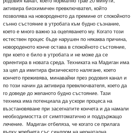
родовия канал, което нормално трае 20 минути,
активира биохимичен превключвател, който
позволява на новороденото да премине от спокойното
сънно състояние в утробата към будно съзнание,
което е много важно за оцеляването му. Когато този
естествен процес бъде нарушен по някаква причина,
новороденото конче остава в спокойното състояние,
при което е било в утробата и не може да се
ориентира в новата среда. Техниката на Мадиган има
за цел да имитира физическото налягане, което
кончето преживява, минавайки през родовия канал и
по този начин да активира превключвателя, което да
го доведе до желаното будно състояние. Тази
техника има потенциала да ускори процеса на
възстановяване при засегнатите кончета и да намали
необходимостта от симптоматично и поддържащо
лечение.
Мадиган отбеляза, че когато се прилага
върху жребчета със синдром на неонатална