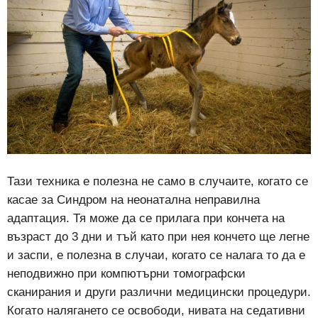
Тази техника е полезна не само в случаите, когато се
касае за Синдром на неонатална неправилна
адаптация. Тя може да се прилага при кончета на
възраст до 3 дни и тъй като при нея кончето ще легне
и заспи, е полезна в случаи, когато се налага то да е
неподвижно при компютърни томографски
сканирания и други различни медицински процедури.
Когато налягането се освободи, нивата на седативни