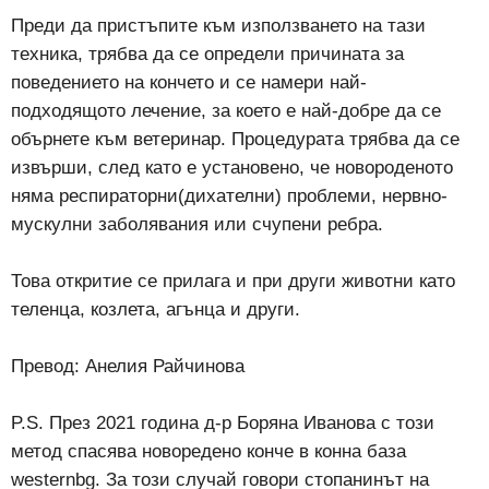
Преди да пристъпите към използването на тази
техника, трябва да се определи причината за
поведението на кончето и се намери най-
подходящото лечение, за което е най-добре да се
обърнете към ветеринар. Процедурата трябва да се
извърши, след като е установено, че новороденото
няма респираторни(дихателни) проблеми, нервно-
мускулни заболявания или счупени ребра.
Това откритие се прилага и при други животни като
теленца, козлета, агънца и други.
Превод: Анелия Райчинова
P.S. През 2021 година д-р Боряна Иванова с този
метод спасява новоредено конче в конна база
westernbg. За този случай говори стопанинът на