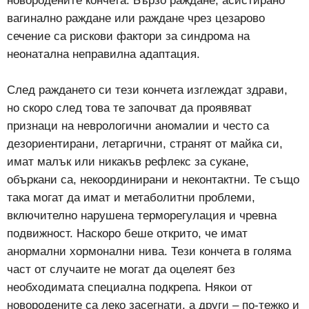
новородените кончета. Бързо раждане, асистирано
вагинално раждане или раждане чрез цезарово
сечение са рискови фактори за синдрома на
неонатална неправилна адаптация.
След раждането си тези кончета изглеждат здрави,
но скоро след това те започват да проявяват
признаци на неврологични аномалии и често са
дезориентирани, летаргични, странят от майка си,
имат малък или никакъв рефлекс за сукане,
объркани са, некоординирани и неконтактни. Те също
така могат да имат и метаболитни проблеми,
включително нарушена терморегулация и чревна
подвижност. Наскоро беше открито, че имат
анормални хормонални нива. Тези кончета в голяма
част от случаите не могат да оцелеят без
необходимата специална подкрепа. Някои от
новородените са леко засегнати, а други – по-тежко и