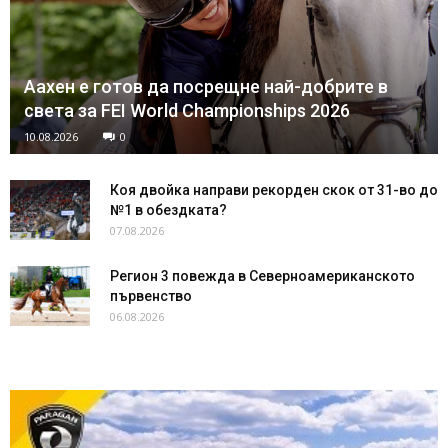
Аахен е готов да посрещне най-добрите в
света за FEI World Championships 2026
10.08.2026
0
Коя двойка направи рекорден скок от 31-во до
№1 в обездката?
07.08.2026
Регион 3 повежда в Северноамериканското
първенство
06.08.2026