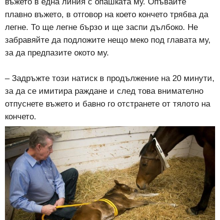
въжето в една линия с опашката му. Опъвайте
плавно въжето, в отговор на което кончето трябва да
легне. То ще легне бързо и ще заспи дълбоко. Не
забравяйте да подложите нещо меко под главата му,
за да предпазите окото му.
– Задръжте този натиск в продължение на 20 минути,
за да се имитира раждане и след това внимателно
отпуснете въжето и бавно го отстранете от тялото на
кончето.