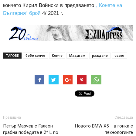
кончето Кирил Войнски в предаването
„ Конете на
България“ брой
4/ 2021 г.
ТАГОВЕ
бебе конче
Конче
Мадигам
раждане
съвет
Предишна
Следваща
Петър Марчев с Галеон
Новото BMW X5 – в гонка с
грабна победата в 2* L по
технологиите