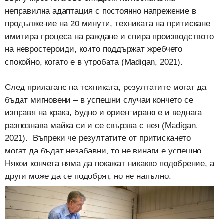
неправилна адаптация с постоянно напрежение в
продължение на 20 минути, техниката на притискане
имитира процеса на раждане и спира производството
на невростероиди, които поддържат жребчето
спокойно, когато е в утробата (Madigan, 2021).
След прилагане на техниката, резултатите могат да
бъдат мигновени – в успешни случаи кончето се
изправя на крака, будно и ориентирано е и веднага
разпознава майка си и се свързва с нея (Madigan,
2021).
Въпреки че резултатите от притискането
могат да бъдат незабавни, то не винаги е успешно.
Някои кончета няма да покажат никакво подобрение, а
други може да се подобрят, но не напълно.