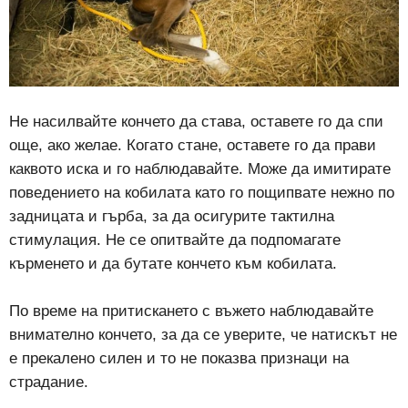
Не насилвайте кончето да става, оставете го да спи
още, ако желае. Когато стане, оставете го да прави
каквото иска и го наблюдавайте. Може да имитирате
поведението на кобилата като го пощипвате нежно по
задницата и гърба, за да осигурите тактилна
стимулация. Не се опитвайте да подпомагате
кърменето и да бутате кончето към кобилата.
По време на притискането с въжето наблюдавайте
внимателно кончето, за да се уверите, че натискът не
е прекалено силен и то не показва признаци на
страдание.