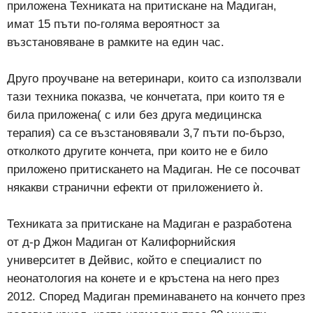
приложена Техниката на притискане на Мадиган,
имат 15 пъти по-голяма вероятност за
възстановяване в рамките на един час.
Друго проучване на ветеринари, които са използвали
тази техника показва, че кончетата, при които тя е
била приложена( с или без друга медицинска
терапия) са се възстановявали 3,7 пъти по-бързо,
отколкото другите кончета, при които не е било
приложено притискането на Мадиган. Не се посочват
някакви странични ефекти от приложението ѝ.
Техниката за притискане на Мадиган е разработена
от д-р Джон Мадиган от Калифорнийския
университет в Дейвис, който е специалист по
неонатология на конете и е кръстена на него през
2012. Според Мадиган преминаването на кончето през