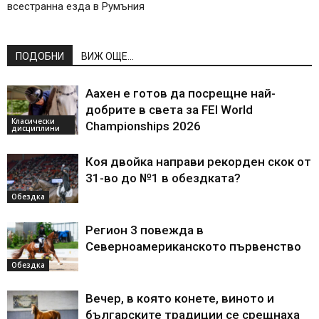
всестранна езда в Румъния
ПОДОБНИ
ВИЖ ОЩЕ...
Аахен е готов да посрещне най-
добрите в света за FEI World
Класически
Championships 2026
дисциплини
Коя двойка направи рекорден скок от
31-во до №1 в обездката?
Обездка
Регион 3 повежда в
Северноамериканското първенство
Обездка
Вечер, в която конете, виното и
българските традиции се срещнаха