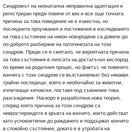
Синдромът на неонатална неправилна адаптация е
регистриран преди повече от век и все още точната
причина за това поведение не е известна, но
последните проучвания и постижения в изследването
на това състояние на някои новородени са довели до
по-доброто разбиране на патогенезата на този
синдром. Преди се е смятало, че вероятната причина
за това състояние е липсата на достатъчно кислород
по време на родилния процес, но фактът, че повечето
кончета с този синдром се възстановяват без някакви
трайни последици, което е необичайно за животни,
изпитващи хипоксия, поставя под съмнение това
разсъждение. Наскоро е разработена нова теория,
според която причина за този синдром са
невростероидите в кръвта на кончето, които действат
като успокоителни до раждането и поддържат кончето
в спокойно състояние, докато е в утробата на