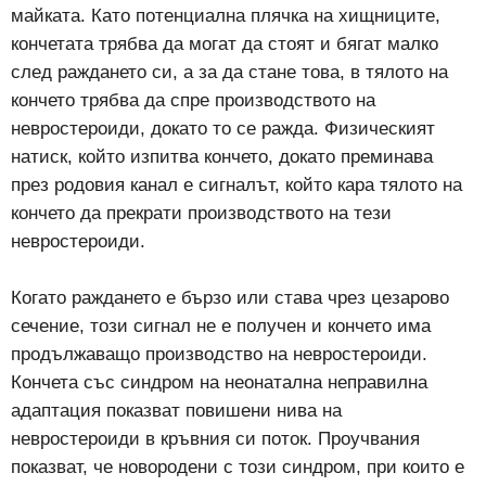
майката. Като потенциална плячка на хищниците,
кончетата трябва да могат да стоят и бягат малко
след раждането си, а за да стане това, в тялото на
кончето трябва да спре производството на
невростероиди, докато то се ражда. Физическият
натиск, който изпитва кончето, докато преминава
през родовия канал е сигналът, който кара тялото на
кончето да прекрати производството на тези
невростероиди.
Когато раждането е бързо или става чрез цезарово
сечение, този сигнал не е получен и кончето има
продължаващо производство на невростероиди.
Кончета със синдром на неонатална неправилна
адаптация показват повишени нива на
невростероиди в кръвния си поток. Проучвания
показват, че новородени с този синдром, при които е