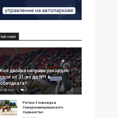
Най-нови
Коя двойка направи рекорден
скок от 31-во до №1 в
обездката?
07.08.2026
0
Регион 3 повежда в
Северноамериканското
първенство
06.08.2026