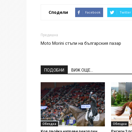
Сподели
Facebook
Twitter
Предишна
Мoto Morini стъпи на българския пазар
ПОДОБНИ
ВИЖ ОЩЕ...
Обездка
Обездка
Коя двойка направи рекорден
Регион 3 п