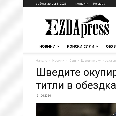
събота, август 8, 2026
Контакти
Реклама
EzdaPress
НОВИНИ
КОНСКИ СИЛИ
ОБЯ
Начало
Новини
Свят
Шведите окупираха све
Шведите окупир
титли в обездка
21.04.2024