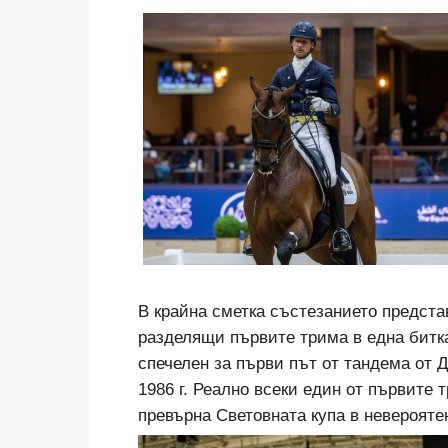
В крайна сметка състезанието предста
разделящи първите трима в една битка
спечелен за първи път от тандема от 
1986 г. Реално всеки един от първите
превърна Световната купа в неверояте