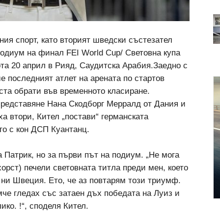
ния спорт, като вторият шведски състезател
подиум на финал FEI World Cup/ Световна купа
ота 20 април в Рияд, Саудитска Арабия.Заедно с
е последният атлет на арената по стартов
ста обрати във временното класиране.
представяне Нана Скодборг Мерралд от Дания и
а втори, Кител „постави“ германската
то с кон ДСП Куантанц.
 Патрик, но за първи път на подиум. „Не мога
орст) печели световната титла преди мен, което
 ни Швеция. Ето, че аз повтарям този триумф.
мче гледах със затаен дъх победата на Луиз и
ико. !“, споделя Кител.