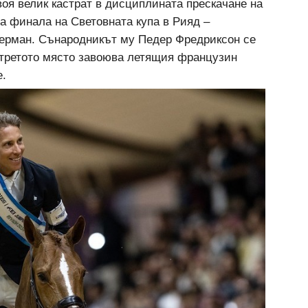
воя велик кастрат в дисциплината прескачане на
а финала на Световната купа в Рияд –
керман. Сънародникът му Педер Фредриксон се
а третото място завоюва летящия французин
е.