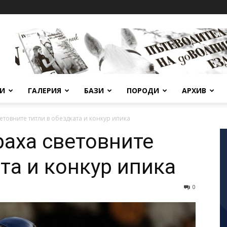
ВИ
ГАЛЕРИЯ
БАЗИ
ПОРОДИ
АРХИВ
товните титли в обездката и конкур ипика
аха световните
та и конкур ипика
0