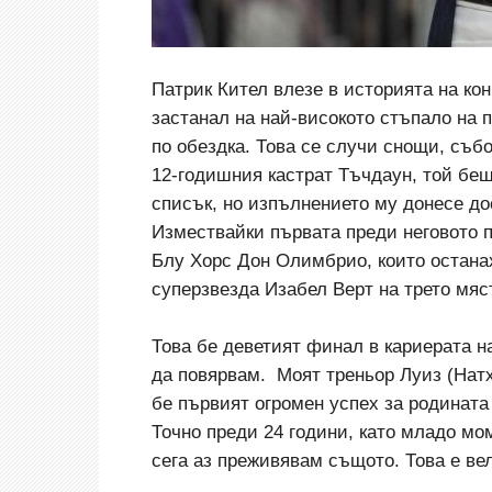
Патрик Кител влезе в историята на кон
застанал на най-високото стъпало на 
по обездка. Това се случи снощи, съб
12-годишния кастрат Тъчдаун, той беш
списък, но изпълнението му донесе до
Измествайки първата преди неговото 
Блу Хорс Дон Олимбрио, които останах
суперзвезда Изабел Верт на трето мяс
Това бе деветият финал в кариерата на
да повярвам.
Моят треньор Луиз (Натх
бе първият огромен успех за родината
Точно преди 24 години, като младо мо
сега аз преживявам същото. Това е вел