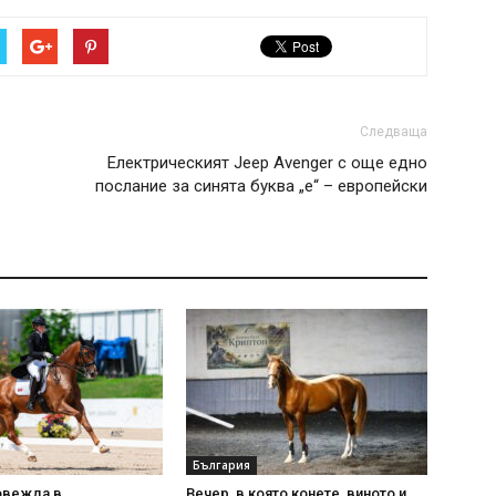
Следваща
Електрическият Jeep Avenger с още едно
послание за синята буква „e“ – европейски
България
овежда в
Вечер, в която конете, виното и