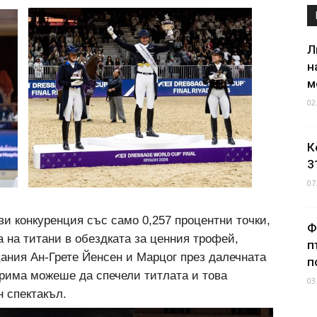
Л
н
м
02
К
3
07
ви конкуренция със само 0,257 процентни точки,
Ф
 на титани в обездката за ценния трофей,
п
Дания Ан-Грете Йенсен и Марцог през далечната
п
 трима можеше да спечели титлата и това
03
н спектакъл.