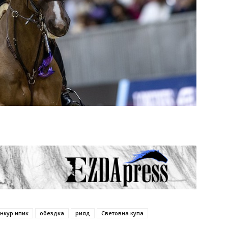
нкур ипик
обездка
рияд
Световна купа