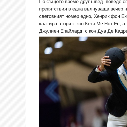
По същото време друг швед
поведе с
препятствия в една вълнуваща вечер н
световният номер едно, Хенрик фон Е
класира втори с кон Кетч Ме Нот Ес, 
Джулиен Епайлард
с кон Дуа Де Кадр