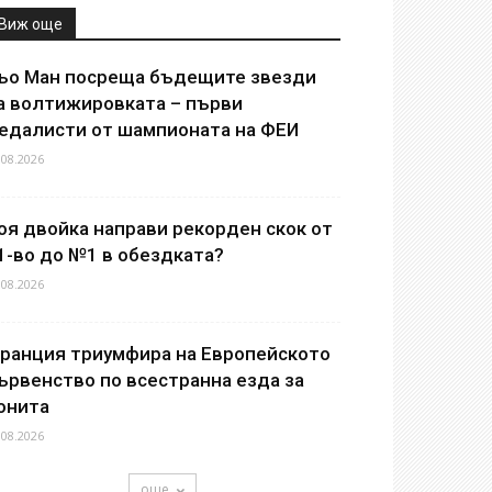
Виж още
ьо Ман посреща бъдещите звезди
а волтижировката – първи
едалисти от шампионата на ФЕИ
.08.2026
оя двойка направи рекорден скок от
1-во до №1 в обездката?
.08.2026
ранция триумфира на Европейското
ървенство по всестранна езда за
онита
.08.2026
още