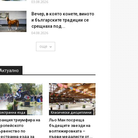
03.08.2026
Вечер, в която конете, виното
и българските традиции се
срещнаха под...
04.08.2026
още
Актуално
сестранна езда
Класически дисциплини
ранция триумфира на
Льо Ман посреща
вропейското
бъдещите звезди на
ървенство по
волтижировката –
естранна езда за
първи медалисти от...