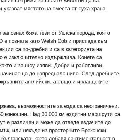
панин се грижи за своите животни да са
указват мястото на сместа от суха храна,
 запознах бяха тези от Уелска порода, която
 D е позната като Welsh Cob и приспада към
екции са по-дребни и са в категорията на
но е изключително издържлива. Конете са
както и за шоу изяви. Добри и работливи,
т начинаещо до напреднало ниво. След дребните
токръвните английски, а също и ирландските
ржава, възможностите за езда са неограничени.
50 конюшни. Над 30 000 км ездитни маршрути са
ут е различен и може да отведе ездачите до
амък, или някъде из просторните Бреконски
 българската, което добавя сантименталност в