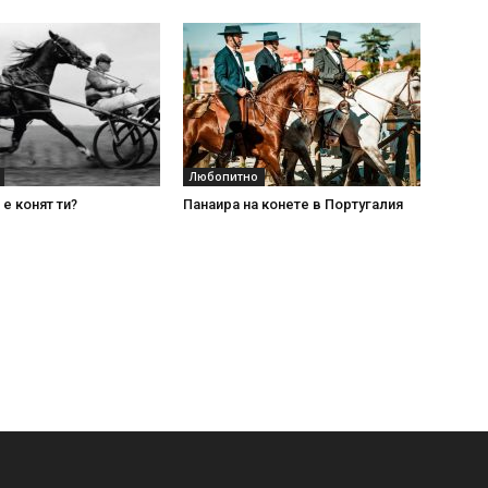
Любопитно
е конят ти?
Панаира на конете в Португалия