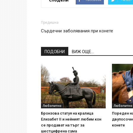
Предишна
Сърдечни заболявания при конете
ПОДОБНИ
ВИЖ ОЩЕ...
Любопитно
Любопитно
Бронзова статуя на кралица
Пореден на
Елизабет II и нейният любим кон
двупосочно
се продават на търг за
конете
шестцифрена сума