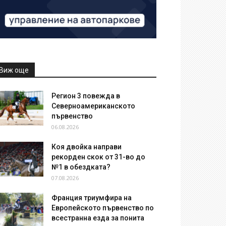
Виж още
Регион 3 повежда в
Северноамериканското
първенство
06.08.2026
Коя двойка направи
рекорден скок от 31-во до
№1 в обездката?
07.08.2026
Франция триумфира на
Европейското първенство по
всестранна езда за понита