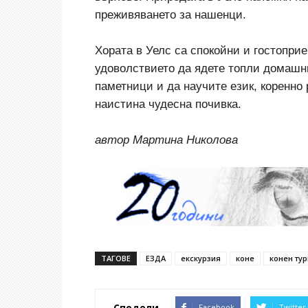
преживяването за нашенци.
Хората в Уелс са спокойни и гостопри
удоволствието да ядете топли домашн
паметници и да научите език, коренно
наистина чудесна почивка.
автор Мартина Николова
ТАГОВЕ
ЕЗДА
екскурзия
коне
конен ту
Сподели
Facebook
Twitter