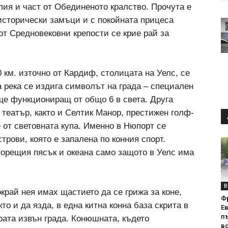
лия и част от Обединеното кралство. Прочута е
исторически замъци и с покойната прицеса
от Средновековни крепости се крие рай за
0 км. източно от Кардиф, столицата на Уелс, се
 река се издига символът на града – специален
ще функциониращ от общо 6 в света. Друга
 театър, както и Селтик Манор, престижен голф-
 от световната купа. Именно в Нюпорт се
трови, която е запалена по конния спорт.
горещия пясък и океана само защото в Уелс има
В
край нея имах щастието да се грижа за коне,
Ф
кто и да язда, в една китна конна база скрита в
Е
п
рата извън града. Конюшната, където
вс