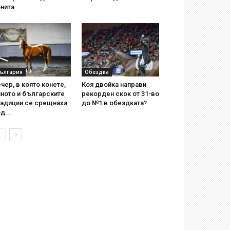
нита
ългария
Обездка
чер, в която конете,
Коя двойка направи
ното и българските
рекорден скок от 31-во
радиции се срещнаха
до №1 в обездката?
д...