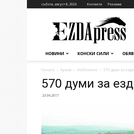
събота, август 8, 2026
Контакти
Реклама
EzdaPress
НОВИНИ
КОНСКИ СИЛИ
ОБЯ
Начало
Архив
Любопитно
570 думи за езда
570 думи за езд
23.06.2017