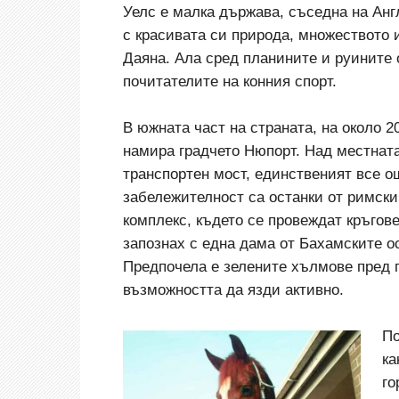
Уелс е малка държава, съседна на Анг
с красивата си природа, множеството 
Даяна. Ала сред планините и руините 
почитателите на конния спорт.
В южната част на страната, на около 2
намира градчето Нюпорт. Над местната
транспортен мост, единственият все о
забележителност са останки от римски
комплекс, където се провеждат кръгове
запознах с една дама от Бахамските ос
Предпочела е зелените хълмове пред 
възможността да язди активно.
По
ка
го