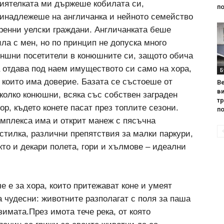
иятелката ми държеше кобилата си,
по
инадлежеше на англичанка и нейното семейство
ренни уелски граждани. Англичанката беше
ла с мен, но по принцип не допуска много
ншни посетители в конюшните си, защото обича
 отдава под наем имуществото си само на хора,
Б
 които има доверие. Базата се състоеше от
Ве
ви
колко конюшни, всяка със собствен заграден
т
ор, където конете пасат през топлите сезони.
по
мплекса има и открит манеж с пясъчна
стилка, различни препятствия за малки паркури,
кто и декари полета, гори и хълмове – идеални
е е за хора, които притежават коне и умеят
а чудесни: животните разполагат с поля за паша
имата.През имота тече река, от която