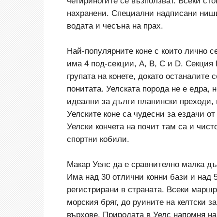
четириногите се възползват. Всеки сто
нахранени. Специални надписани ниши 
водата и чесъна на прах.
Най-популярните коне с които лично се
има 4 под-секции, А, B, C и D. Секция
групата на конете, докато останалите с
понитата. Уелската порода не е едра, 
идеални за дълги планински преходи, 
Уелските коне са чудесни за ездачи о
Уелски кончета на почит там са и чис
спортни кобили.
Макар Уелс да е сравнително малка дъ
Има над 30 отлични конни бази и над 
регистрирани в страната. Всеки маршр
морския бряг, до руините на келтски з
върхове. Природата в Уелс напомня на