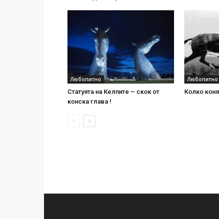
Любопитно
Любопитно
Статуята на Келпите – скок от
Колко коня 
конска глава !