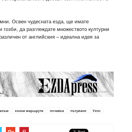
емни. Освен чудесната езда, ще имате
и гозби, да разглеждате множеството културни
 различен от английския – идеална идея за
ризъм
конни маршрути
почивка
пътуване
Уелс