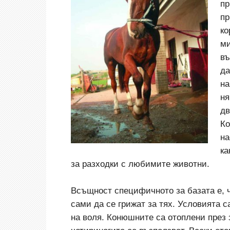
пр
пр
ко
ми
въ
да
на
ня
дв
Ко
на
ка
за разходки с любимите животни.
Всъщност специфичното за базата е, ч
сами да се грижат за тях. Условията с
на воля. Конюшните са отоплени през з