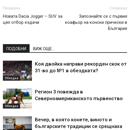
Предишна
Следваща
Новата Dacia Jogger – SUV за
Запознайте се с първия
цял отбор ездачи
коафьор на конски прически в
България
ПОДОБНИ
ВИЖ ОЩЕ...
Коя двойка направи рекорден скок от
31-во до №1 в обездката?
Обездка
Регион 3 повежда в
Северноамериканското първенство
Обездка
Вечер, в която конете, виното и
българските традиции се срещнаха