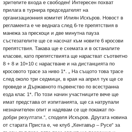
зрителите входа е свободен! Интересен похват
прилага в турнира председателят на
организационния комитет Илиян Искъров. Новост в
регламента е че веднага след 6-те препятствия в
манежа за прескоци и две минутна пауза
състезателите ще се насочат към новите 6 кросови
препятствия. Такава ще е схемата и в останалите
класове, като препятствията ще нарастват съответно
8 + 8 и 10+10 с нарастване и на дистанцията по
кросовото трасе за ниво 1*. „ На същото това трасе
след около три седмици, в края на април тук ще се
проведе и Държавното първенство по всестранна
езда клас 1*. По този начин участниците вече ще
имат представа от изпитанията, ще са натрупали
незначителен опит и надявам се ще покажат по-
добри резултати.“, споделя Искъров. Другата новина
от старата Приста е, че клуб „Кентавър – Русе“ за