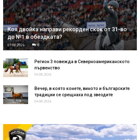
Коя двойка направи рекорден скок от 31-во
до №1 в обездката?
07.08.2026
0
Регион 3 повежда в Северноамериканското
първенство
06.08.2026
Вечер, в която конете, виното и българските
традиции се срещнаха под звездите
04.08.2026