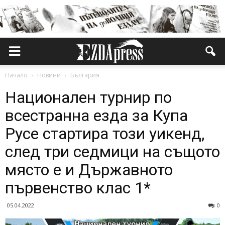
Начало
Новини
България
Национален турнир по
всестранна езда за Купа
Русе стартира този уикенд,
след три седмици на същото
място е и Държавното
първенство клас 1*
05.04.2022
0