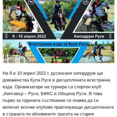
На 9 и 10 април 2022 г, русенския хипордрум ще
домакинства Купа Русе в дисциплината всестранна
езда. Организатори на турнира са спортен клуб
„Кентавър – Русе, БФКС и Община Русе. В това
първо за годината състезание се очаква да се
включат всички клубове практикуващи дисциплината
в страната по обновените трасета на стария