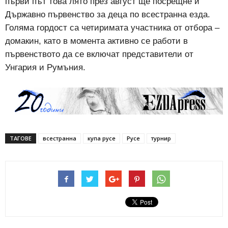
първи път това лято през август ще посрещне и
Държавно първенство за деца по всестранна езда.
Голяма гордост са четиримата участника от отбора –
домакин, като в момента активно се работи в
първенството да се включат представители от
Унгария и Румъния.
ТАГОВЕ
всестранна
купа русе
Русе
турнир