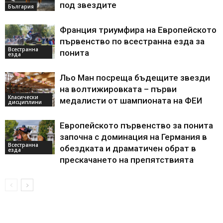
под звездите
България
Франция триумфира на Европейското
първенство по всестранна езда за
Всестранна
понита
езда
Льо Ман посреща бъдещите звезди
на волтижировката – първи
Класически
медалисти от шампионата на ФЕИ
дисциплини
Европейското първенство за понита
започна с доминация на Германия в
Всестранна
обездката и драматичен обрат в
езда
прескачането на препятствията