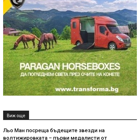
Виж още
Льо Ман посреща бъдещите звезди на
волтижировката – първи медалисти от