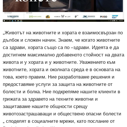
„Животът на животните и хората е взаимосвързан по
дълбок и сложен начин. Знаем, че когато животните
са здрави, хората също са по –здрави. Идеята е да
достигнем максимално добавеното стойност на двата
живота и у хората и у животните. Уважението към
животните, хората и околната среда е в основата на
това, което правим. Ние разработваме решения и
предоставяме услуги за защита на животните от
болести и болка. Ние подкрепяме нашите клиенти в
грижата за здравето на техните животни и
защитаваме нашите общности срещу
животозастрашаващи и обществено опасни болести
„ споделят в социалните мрежи, като послание от