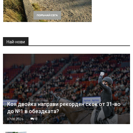
Най-нови
Коя двойка направи рекорден скок от 31-во
до №1 в обездката?
07.08.2026
0