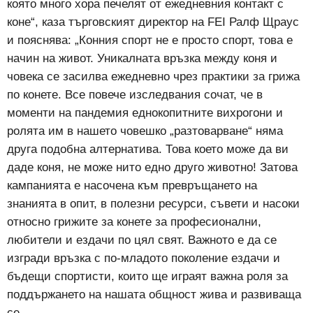
която много хора печелят от ежедневния контакт с
коне“, каза търговският директор на FEI Ралф Щраус
и пояснява: „Конния спорт не е просто спорт, това е
начин на живот. Уникалната връзка между коня и
човека се засилва ежедневно чрез практики за грижа
по конете. Все повече изследвания сочат, че в
моменти на пандемия еднокопитните вихрогони и
ролята им в нашето човешко „разтоварване“ няма
друга подобна алтернатива. Това което може да ви
даде коня, не може нито едно друго животно! Затова
кампанията е насочена към превръщането на
знанията в опит, в полезни ресурси, съвети и насоки
относно грижите за конете за професионални,
любители и ездачи по цял свят. Важното е да се
изгради връзка с по-младото поколение ездачи и
бъдещи спортисти, които ще играят важна роля за
поддържането на нашата общност жива и развиваща
се. „