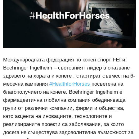
Международната федерация по конен спорт FEI и
Boehringer Ingelheim – световният лидер в опазване
здравето на хората и конете , стартират съвместна 6-
месечна кампания
#HealthforHorses
посветена на
благополучието на конете. Boehringer Ingelheim е
фармацевтична глобална компания обединяваща
групи от различни компании, фирми и общества,
като акцента на иновациите, технологиите и
реализираните проекти са заболявания, за които
досега не съществува задоволителна възможност за