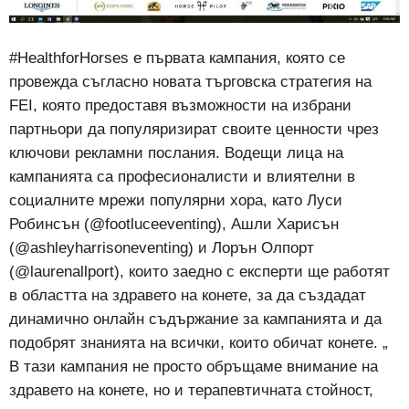
#HealthforHorses е първата кампания, която се
провежда съгласно новата търговска стратегия на
FEI, която предоставя възможности на избрани
партньори да популяризират своите ценности чрез
ключови рекламни послания. Водещи лица на
кампанията са професионалисти и влиятелни в
социалните мрежи популярни хора, като Луси
Робинсън (@footluceeventing), Ашли Харисън
(@ashleyharrisoneventing) и Лорън Олпорт
(@laurenallport), които заедно с експерти ще работят
в областта на здравето на конете, за да създадат
динамично онлайн съдържание за кампанията и да
подобрят знанията на всички, които обичат конете. „
В тази кампания не просто обръщаме внимание на
здравето на конете, но и терапевтичната стойност,