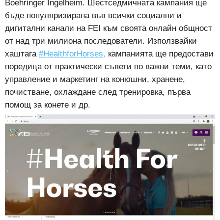
Boehringer Ingelheim. Шестседмичната кампания ще
бъде популяризирана във всички социални и
дигитални канали на FEI към своята онлайн общност
от над три милиона последователи. Използвайки
хаштага
#HealthforHorses,
кампанията ще предостави
поредица от практически съвети по важни теми, като
управление и маркетинг на конюшни, хранене,
почистване, охлаждане след тренировка, първа
помощ за конете и др.