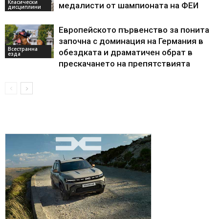
Класически
медалисти от шампионата на ФЕИ
дисциплини
Европейското първенство за понита
започна с доминация на Германия в
Всестранна
обездката и драматичен обрат в
езда
прескачането на препятствията