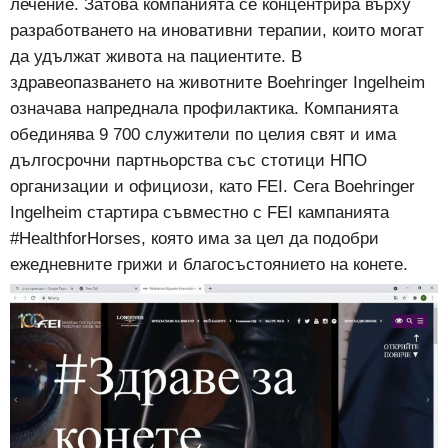
лечение. Затова компанията се концентрира върху
разработването на иновативни терапии, които могат
да удължат живота на пациентите. В
здравеопазването на животните Boehringer Ingelheim
означава напреднала профилактика. Компанията
обединява 9 700 служители по целия свят и има
дългосрочни партньорства със стотици НПО
организации и официози, като
FEI
. Сега Boehringer
Ingelheim стартира съвместно с
FEI
кампанията
#HealthforHorses, която има за цел да подобри
ежедневните грижи и благосъстоянието на конете.