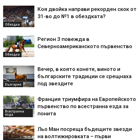
Коя двойка направи рекорден скок от
31-во до №1 в обездката?
Обездка
Регион 3 повежда в
Северноамериканското първенство
Обездка
Вечер, в която конете, виното и
българските традиции се срещнаха
под звездите
България
Франция триумфира на Европейското
първенство по всестранна езда за
Всестранна
понита
езда
Льо Ман посреща бъдещите звезди
на волтижировката – първи