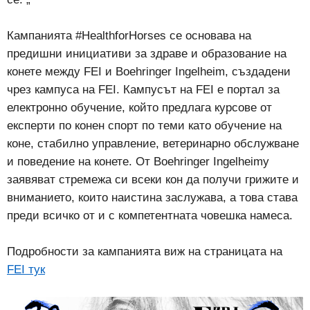
Кампанията #HealthforHorses се основава на
предишни инициативи за здраве и образование на
конете между FEI и Boehringer Ingelheim, създадени
чрез кампуса на FEI. Кампусът на FEI е портал за
електронно обучение, който предлага курсове от
експерти по конен спорт по теми като обучение на
коне, стабилно управление, ветеринарно обслужване
и поведение на конете. От Boehringer Ingelheimу
заявяват стремежа си всеки кон да получи грижите и
вниманието, които наистина заслужава, а това става
преди всичко от и с компетентната човешка намеса.
Подробности за кампанията виж на страницата на
FEI
тук