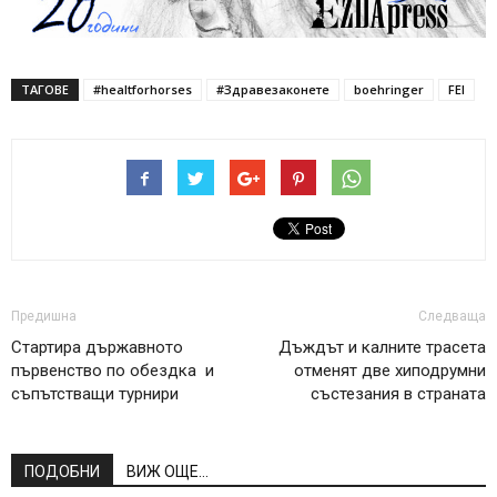
ТАГОВЕ
#healtforhorses
#Здравезаконете
boehringer
FEI
Предишна
Следваща
Стартира държавното
Дъждът и калните трасета
първенство по обездка и
отменят две хиподрумни
съпътстващи турнири
състезания в страната
ПОДОБНИ
ВИЖ ОЩЕ...