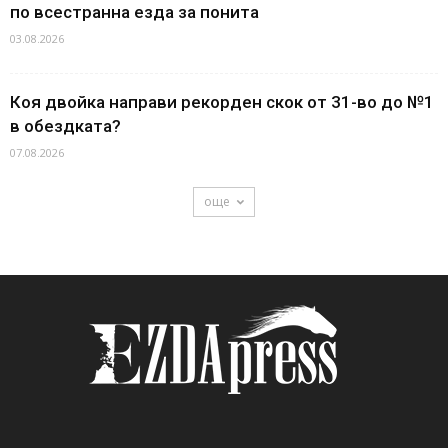
по всестранна езда за понита
03.08.2026
Коя двойка направи рекорден скок от 31-во до №1
в обездката?
07.08.2026
още