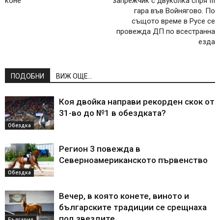
коне
запрежчик с двуколка спря III
гара във Войнягово. По
същото време в Русе се
провежда ДП по всестранна
езда
ПОДОБНИ
ВИЖ ОЩЕ...
Коя двойка направи рекорден скок от
31-во до №1 в обездката?
Обездка
Регион 3 повежда в
Северноамериканското първенство
Обездка
Вечер, в която конете, виното и
българските традиции се срещнаха
под звездите
България