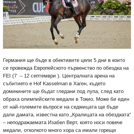
Германия ще бъде в обективите цели 5 дни в които
се провежда Европейското първенство по обездка на
FEI (7 – 12 септември ). Централната арена на
събитието е Hof Kasselman в Хаген, където
домикините ще бъдат гледани под лупа, след като
обраха олимпийските медали в Токио. Може би един
от най-големите въпроси на седмицата ще бъде
дали дамата, известна като „Кралицата на обездката“
– неподражаемата Изабел Верт, която носи повече
медали, отколкото много хора са имали горещи