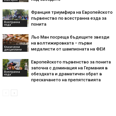
Франция триумфира на Европейското
първенство по всестранна езда за
Всестранна
понита
езда
Льо Ман посреща бъдещите звезди
на волтижировката – първи
Класически
медалисти от шампионата на ФЕИ
дисциплини
Европейското първенство за понита
започна с доминация на Германия в
Всестранна
обездката и драматичен обрат в
езда
прескачането на препятствията