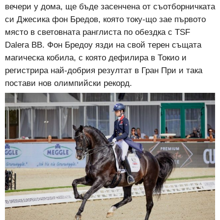
вечери у дома, ще бъде засенчена от съотборничката
си Джесика фон Бредов, която току-що зае първото
място в световната ранглиста по обездка с TSF
Dalera BB. Фон Бредоу язди на свой терен същата
магическа кобила, с която дефилира в Токио и
регистрира най-добрия резултат в Гран При и така
постави нов олимпийски рекорд.