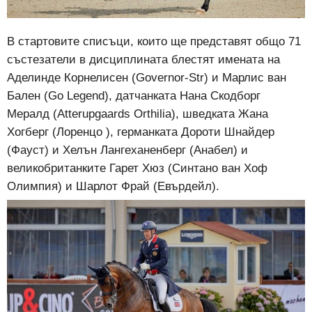
В стартовите списъци, които ще представят общо 71
състезатели в дисциплината блестят имената на
Аделинде Корнелисен (Governor-Str) и Марлис ван
Бален (Go Legend), датчанката Нана Скодборг
Мералд (Atterupgaards Orthilia), шведката Жана
Хогберг (Лоренцо ), германката Дороти Шнайдер
(Фауст) и Хелън Лангеханенберг (Анабел) и
великобританките Гарет Хюз (Синтано ван Хоф
Олимпия) и Шарлот Фрай (Евърдейл).