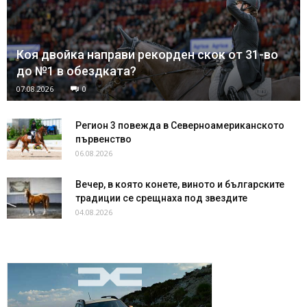
Коя двойка направи рекорден скок от 31-во
до №1 в обездката?
07.08.2026
0
Регион 3 повежда в Северноамериканското
първенство
06.08.2026
Вечер, в която конете, виното и българските
традиции се срещнаха под звездите
04.08.2026