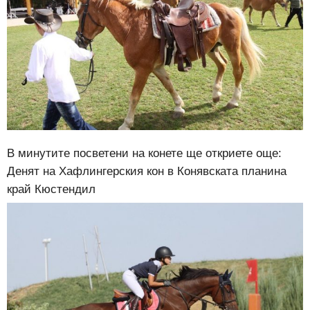
В минутите посветени на конете ще откриете още:
Денят на Хафлингерския кон в Конявската планина
край Кюстендил