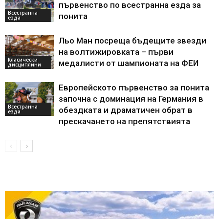
първенство по всестранна езда за
Всестранна
понита
езда
Льо Ман посреща бъдещите звезди
на волтижировката – първи
Класически
медалисти от шампионата на ФЕИ
дисциплини
Европейското първенство за понита
започна с доминация на Германия в
Всестранна
обездката и драматичен обрат в
езда
прескачането на препятствията