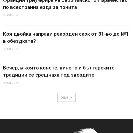
Франция триумфира на Европейското първенство
по всестранна езда за понита
03.08.2026
Коя двойка направи рекорден скок от 31-во до №1
в обездката?
07.08.2026
Вечер, в която конете, виното и българските
традиции се срещнаха под звездите
04.08.2026
още