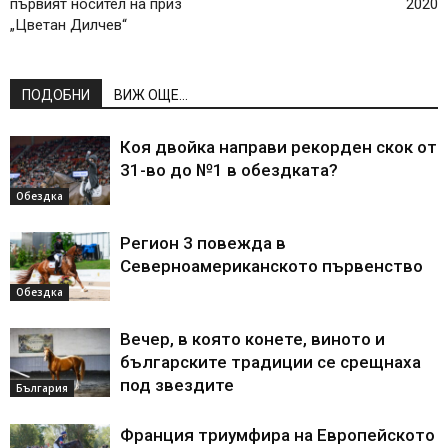
първият носител на приз
2020
„Цветан Дилчев“
ПОДОБНИ
ВИЖ ОЩЕ...
Коя двойка направи рекорден скок от
31-во до №1 в обездката?
Обездка
Регион 3 повежда в
Северноамериканското първенство
Обездка
Вечер, в която конете, виното и
българските традиции се срещнаха
под звездите
България
Франция триумфира на Европейското