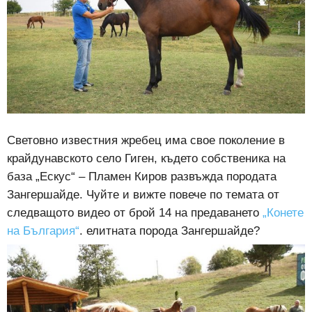
Световно известния жребец има свое поколение в
крайдунавското село Гиген, където собственика на
база „Ескус“ – Пламен Киров развъжда породата
Зангершайде. Чуйте и вижте повече по темата от
следващото видео от брой 14 на предаването
„Конете
на България“
. елитната порода Зангершайде?