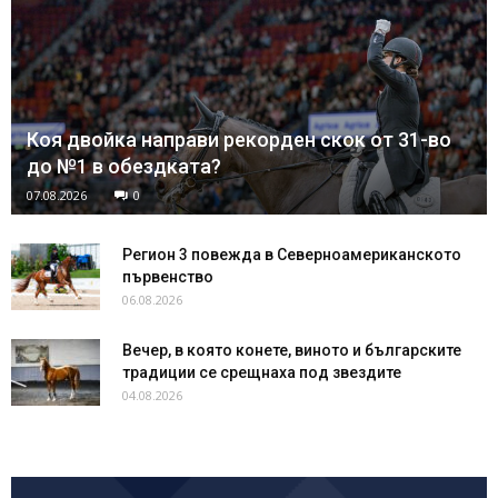
Коя двойка направи рекорден скок от 31-во
до №1 в обездката?
07.08.2026
0
Регион 3 повежда в Северноамериканското
първенство
06.08.2026
Вечер, в която конете, виното и българските
традиции се срещнаха под звездите
04.08.2026