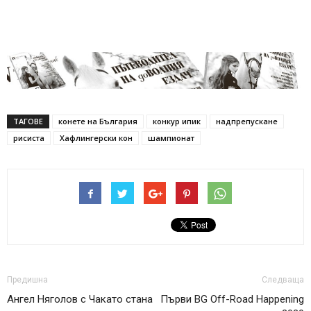
ТАГОВЕ
конете на България
конкур ипик
надпрепускане
рисиста
Хафлингерски кон
шампионат
Предишна
Следваща
Ангел Няголов с Чакато стана
Първи BG Off-Road Happening