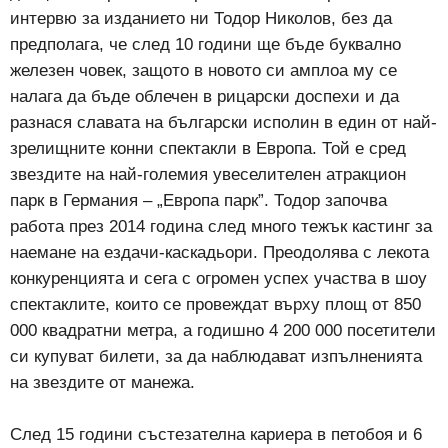
интервю за изданието ни Тодор Николов, без да
предполага, че след 10 години ще бъде буквално
железен човек, защото в новото си амплоа му се
налага да бъде облечен в рицарски доспехи и да
разнася славата на български исполин в един от най-
зрелищните конни спектакли в Европа. Той е сред
звездите на най-големия увеселителен атракцион
парк в Германия – „Европа парк”. Тодор започва
работа през 2014 година след много тежък кастинг за
наемане на ездачи-каскадьори. Преодолява с лекота
конкуренцията и сега с огромен успех участва в шоу
спектаклите, които се провеждат върху площ от 850
000 квадратни метра, а годишно 4 200 000 посетители
си купуват билети, за да наблюдават изпълненията
на звездите от манежа.
След 15 години състезателна кариера в петобоя и 6