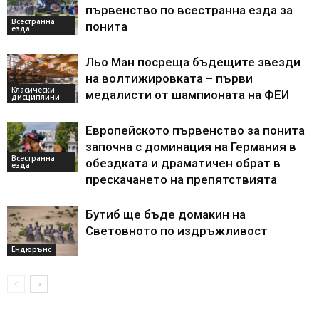
първенство по всестранна езда за
Всестранна
понита
езда
Льо Ман посреща бъдещите звезди
на волтижировката – първи
Класически
медалисти от шампионата на ФЕИ
дисциплини
Европейското първенство за понита
започна с доминация на Германия в
Всестранна
обездката и драматичен обрат в
езда
прескачането на препятствията
Бутиб ще бъде домакин на
Световното по издръжливост
Ендюрънс