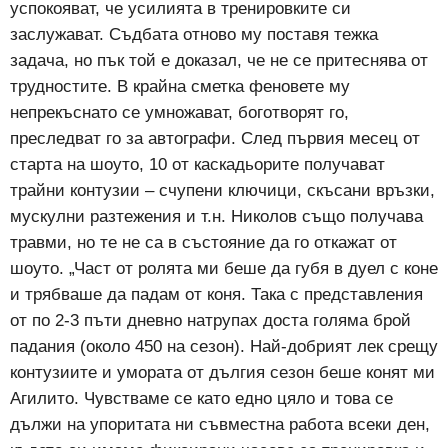
успокояват, че усилията в тренировките си
заслужават. Съдбата отново му поставя тежка
задача, но пък той е доказал, че не се притеснява от
трудностите. В крайна сметка феновете му
непрекъснато се умножават, боготворят го,
преследват го за автографи. След първия месец от
старта на шоуто, 10 от каскадьорите получават
трайни контузии – счупени ключици, скъсани връзки,
мускулни разтежения и т.н. Николов също получава
травми, но те не са в състояние да го откажат от
шоуто. „Част от ролята ми беше да губя в дуел с коне
и трябваше да падам от коня. Така с представления
от по 2-3 пъти дневно натрупах доста голяма брой
падания (около 450 на сезон). Най-добрият лек срещу
контузиите и умората от дългия сезон беше конят ми
Агилито. Чувстваме се като едно цяло и това се
дължи на упоритата ни съвместна работа всеки ден,