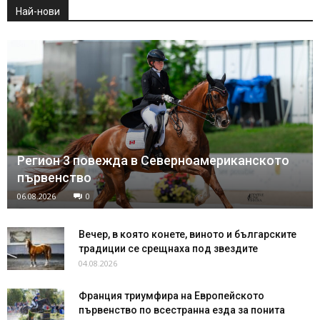
Най-нови
Регион 3 повежда в Северноамериканското
първенство
06.08.2026
0
Вечер, в която конете, виното и българските
традиции се срещнаха под звездите
04.08.2026
Франция триумфира на Европейското
първенство по всестранна езда за понита