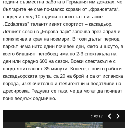
години съвместна работа в Германия им доказах, че
българите не сме по-малко корави от „франсетата“,
сподели след 10 години отново за списание
„Ezdapress” талантливият спортист – каскадьор.
Летният сезон в „Европа парк” започва през април и
приключва в края на ноември. В този дълъг период
паркът няма нито един почивен ден, както и шоуто, в
което бившият петобоец има по 2-3 спектакъла на
ден или средно 600 на сезон. Всеки спектакъл е с
продължителност 35 минути. Конете, с които работи
каскадьорската група, са 20 на брой и са от испанска
порода, изключително интелигентни и податливи на
дресировка. Редуват се така, че да могат да почиват
поне веднъж седмично.
1
на 13