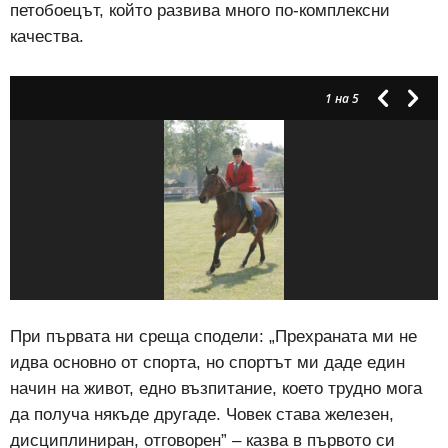
петобоецът, който развива много по-комплексни
качествa.
1
на 5
При първата ни среща сподели: „Прехраната ми не
идва основно от спорта, но спортът ми даде един
начин на живот, едно възпитание, което трудно мога
да получа някъде другаде. Човек става железен,
дисциплиниран, отговорен” – казва в първото си