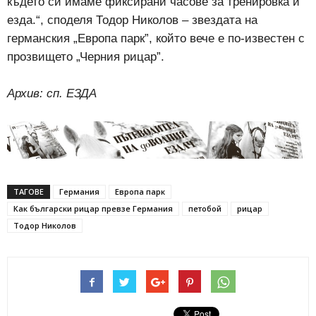
където си имаме фиксирани часове за тренировка и
езда.“, споделя Тодор Николов – звездата на
германския „Европа парк”, който вече е по-известен с
прозвището „Черния рицар”.
Архив: сп. ЕЗДА
ТАГОВЕ
Германия
Европа парк
Как български рицар превзе Германия
петобой
рицар
Тодор Николов