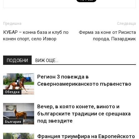
Предишна
Следваща
КУБАР – конна база и клуб по
Ферма за коне от Рисиста
конен спорт, село Извор
порода, Пазарджик
ПОДОБНИ
ВИЖ ОЩЕ...
Регион 3 повежда в
Северноамериканското първенство
Обездка
Вечер, в която конете, виното и
българските традиции се срещнаха
под звездите
България
Франция триумфира на Европейското