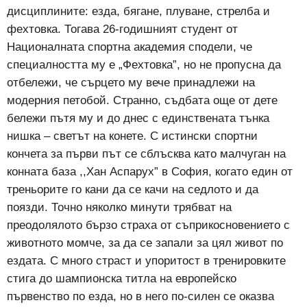
дисциплините: езда, бягане, плуване, стрелба и
фехтовка. Тогава 26-годишният студент от
Националната спортна академия сподели, че
специалността му е „Фехтовка”, но не пропусна да
отбележи, че сърцето му вече принадлежи на
модерния петобой. Странно, съдбата още от дете
бележи пътя му и до днес с единствената тънка
нишка – светът на конете. С истински спортни
кончета за първи път се сблъсква като малчуган на
конната база ,,Хан Аспарух” в София, когато един от
треньорите го кани да се качи на седлото и да
поязди. Точно няколко минути трябват на
преодолялото бързо страха от съприкосновението с
животното момче, за да се запали за цял живот по
ездата. С много страст и упоритост в тренировките
стига до шампионска титла на европейско
първенство по езда, но в него по-силен се оказва