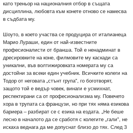
като треньор на националния отбор в същата
дисциплина, любовта към конете отново се намесва
в съдбата му.
Шоуто, в което участва се продуцира от италианеца
Марио Лураши, един от най-известните
професионалисти от бранша. Той е ненадминат в
дресировките на коне, филмовите му каскади са
уникални, във волтижировката номерата му са
достойни за всеки един учебник. Всичките колеги на
Тодор от неговата „стънт група”, го боготворят,
защото той е ведър човек, винаги е усмихнат,
респектирани са от професионализма му. Повечето
хора в трупата са французи, но при тях няма езикова
бариера – разбират се с езика на ездата. „Не беше
лесно в началото да се сработя с колегите „гали”, не
искаха веднага да ме допуснат близо до тях. След 3