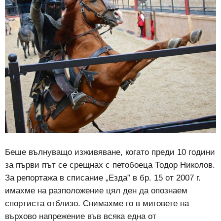
Беше вълнуващо изживяване, когато преди 10 години
за първи път се срещнах с петобоеца Тодор Николов.
За репортажа в списание „Езда” в бр. 15 от 2007 г.
имахме на разположение цял ден да опознаем
спортиста отблизо. Снимахме го в миговете на
върхово напрежение във всяка една от