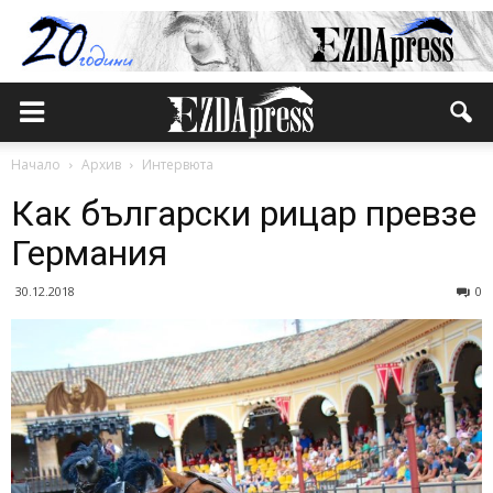
Начало
Архив
Интервюта
Как български рицар превзе
Германия
30.12.2018
0