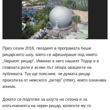
През сезон 2016, гвоздеят в програмата беше
рицарското шоу, което се афишираше под името
„Черният рицар“. Именно в него нашият Тодор е в
главната роля и всеки път обира овациите на
публиката. Тук ще поясним, че думата рицар
произлиза от немското „ритер” (ritter), което означава
конник.
Докато се подготвя за шоуто на сезона и за
изпълненията на черен рицар, колегите му го