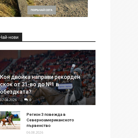
Най-нови
Коя двойка направи рекорден
скок от 31-во до №1 в
обездката?
07.08.2026
0
Регион 3 повежда в
Северноамериканското
първенство
06.08.2026