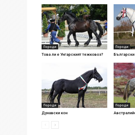
Породи
Породи
Това ли е Унгарският тежковоз?
Български 
Породи
Породи
Дунавски кон
Австралий