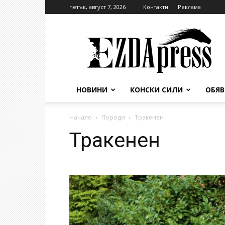
петък, август 7, 2026
Контакти
Реклама
EzdaPress
НОВИНИ
КОНСКИ СИЛИ
ОБЯ
Начало
Породи
Тракенен
Тракенен