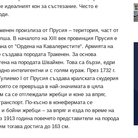
е идеалният кон за състезание. Често е
оди.
кенен произлиза от Прусия – територия, част от
ша. В началото на XIII век провинция Прусия е
на от “Ордена на Кавалеристите“. Армията на
 създава породата Тракенен. За основа
гена на породата Швайкен. Това са бързи, едри
одно интелигентни и с голям кураж. През 1732 г.
улиемо I от Прусия създава кралската скудерия
която се превръща в най-значимата в цяла
м са се отглеждали жребци и коне за впряг,
 транспорт. По-късно в конефермата се
 и бойни жребци – за впряг и езда по време на
з 1913 година повечето представители на порода
м тогава достига до 163 см.