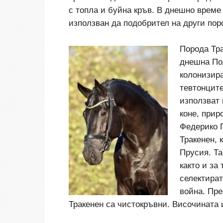
с топла и буйна кръв. В днешно време 
използван да подобрител на други пор
Порода Тра
днешна Пол
колонизира
тевтонците
използват 
коне, прир
Федерико Г
Тракенен, 
Прусия. Та
както и за
селектират
война. Пре
Тракенен са чистокръвни. Височината и