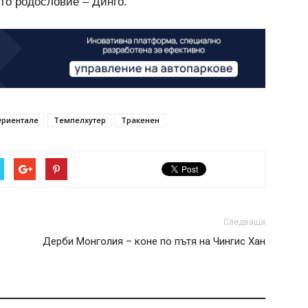
ото родословие – Динго.
Ориентале
Темпелхутер
Тракенен
Следваща
Дерби Монголия – коне по пътя на Чингис Хан