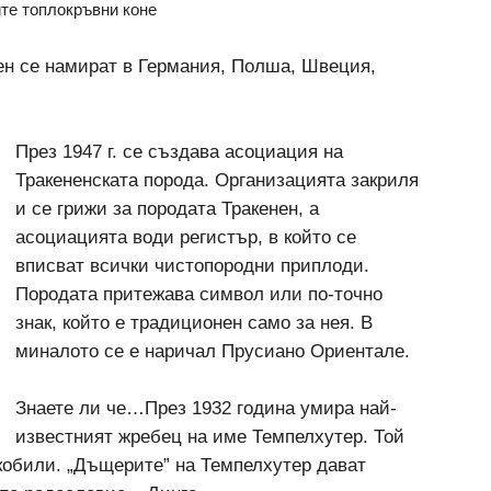
ите топлокръвни коне
ен се намират в Германия, Полша, Швеция,
През 1947 г. се създава асоциация на
Тракененската порода. Организацията закриля
и се грижи за породата Тракенен, а
асоциацията води регистър, в който се
вписват всички чистопородни приплоди.
Породата притежава символ или по-точно
знак, който е традиционен само за нея. В
миналото се е наричал Прусиано Ориентале.
Знаете ли че…През 1932 година умира най-
известният жребец на име Темпелхутер. Той
 кобили. „Дъщерите” на Темпелхутер дават