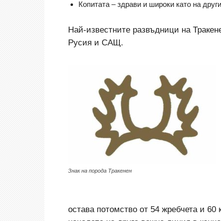
Копитата – здрави и широки като на друг
Най-известните развъдници на Тракен
Русия и САЩ.
Знак на порода Тракенен
остава потомство от 54 жребчета и 60