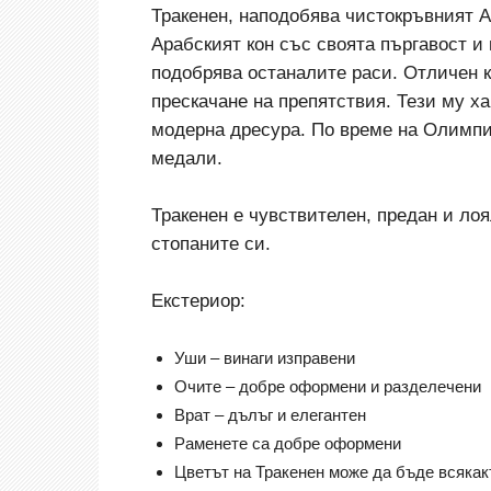
Тракенен, наподобява чистокръвният 
Арабският кон със своята пъргавост и 
подобрява останалите раси. Отличен к
прескачане на препятствия. Тези му ха
модерна дресура. По време на Олимпи
медали.
Тракенен е чувствителен, предан и ло
стопаните си.
Екстериор:
Уши – винаги изправени
Очите – добре оформени и разделечени
Врат – дълъг и елегантен
Раменете са добре оформени
Цветът на Тракенен може да бъде всякак