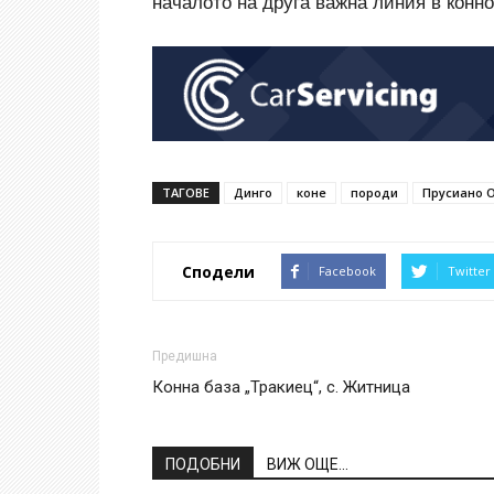
началото на друга важна линия в конн
ТАГОВЕ
Динго
коне
породи
Прусиано 
Сподели
Facebook
Twitter
Предишна
Конна база „Тракиец“, с. Житница
ПОДОБНИ
ВИЖ ОЩЕ...