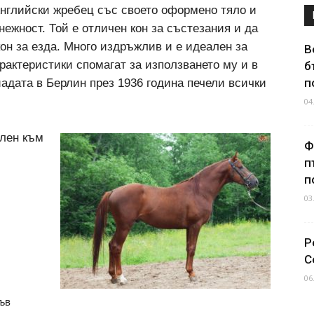
Английски жребец със своето оформено тяло и
нежност. Той е отличен кон за състезания и да
он за езда. Много издръжлив и е идеален за
В
рактеристики спомагат за използването му и в
б
п
адата в Берлин през 1936 година печели всички
04
ялен към
Ф
п
п
03
Р
С
06
ъв