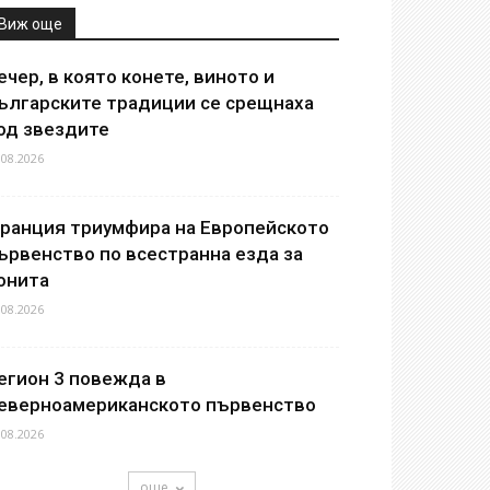
Виж още
ечер, в която конете, виното и
ългарските традиции се срещнаха
од звездите
.08.2026
ранция триумфира на Европейското
ървенство по всестранна езда за
онита
.08.2026
егион 3 повежда в
еверноамериканското първенство
.08.2026
още