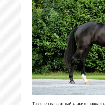
Тракенен една от най-старите породи к