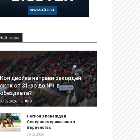
Най-нови
Коя двойка направи рекорден
скок от 31-во до №1 в
обездката?
07.08.2026
0
Регион 3 повежда в
Северноамериканското
първенство
06.08.2026