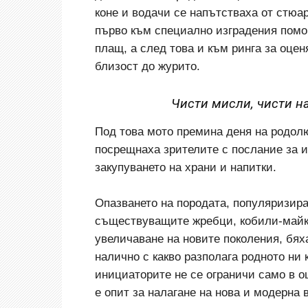
коне и водачи се напътстваха от стюа
първо към специално изградения пом
плащ, а след това и към ринга за оцен
близост до журито.
Чисти мисли, чисти н
Под това мото премина деня на родол
посрещнаха зрителите с послание за 
закупуването на храни и напитки.
Опазването на породата, популяризира
съществуващите жребци, кобили-майк
увеличаване на новите поколения, бяха
налично с какво разполага родното ни
инициаторите не се ограничи само в 
е опит за налагане на нова и модерна 