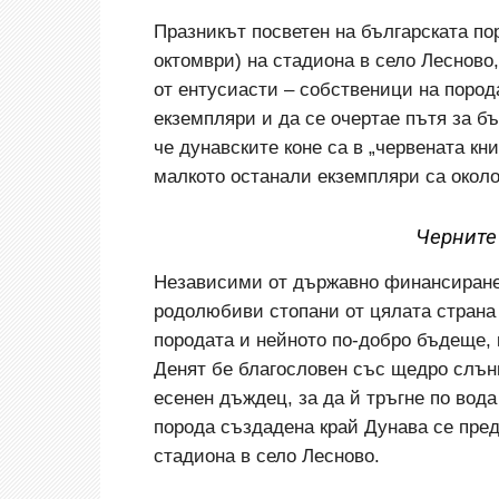
Празникът посветен на българската по
октомври) на стадиона в село Лесново
от ентусиасти – собственици на пород
екземпляри и да се очертае пътя за б
че дунавските коне са в „червената кн
малкото останали екземпляри са около
Черните
Независими от държавно финансиране
родолюбиви стопани от цялата страна 
породата и нейното по-добро бъдеще, к
Денят бе благословен със щедро слънц
есенен дъждец, за да й тръгне по вода
порода създадена край Дунава се пред
стадиона в село Лесново.