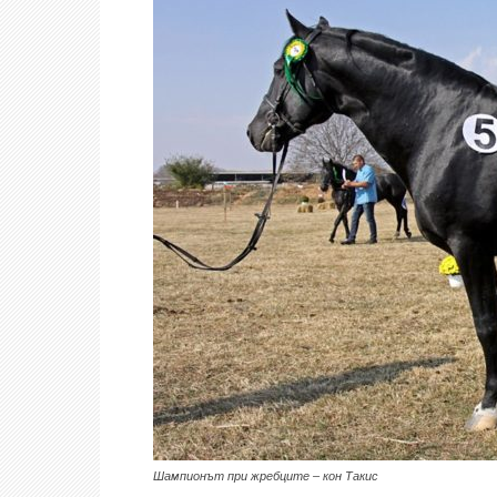
Шампионът при жребците – кон Такис