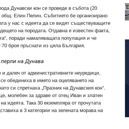
рода Дунавски кон се проведе в събота (20
, общ. Елин Пелин. Събитието бе организирано
ата у нас с идеята да се видят съществуващите
ъдещето на породата. Отдавна е известен факта,
ига“, поради намаляващата популация и че
 70 броя пръснати из цяла България.
 перли на Дунава
 и далеч от административните неуредици,
се обединиха в името на оцеляването на
ато си спретнаха „Празник на Дунавския кон“.
е, молебен за здраве от отец Иван и златен
 на идеята. Така 30 екземпляра от прочутата
ставиха в 3 категории на зелената морава на