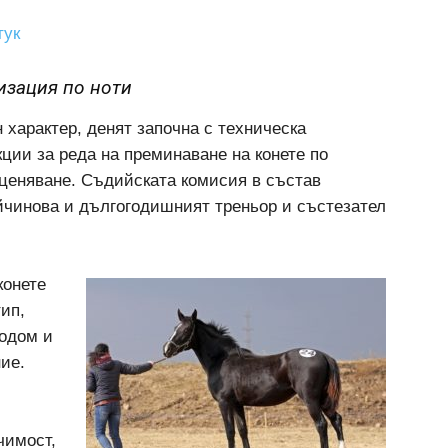
тук
изация по ноти
 характер, денят започна с техническа
ции за реда на преминаване на конете по
оценяване. Съдийската комисия в състав
йчинова и дългогодишният треньор и състезател
конете
тип,
ходом и
ие.
чимост,