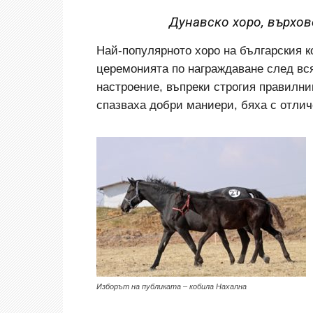
Дунавско хоро, върхов
Най-популярното хоро на българския 
церемонията по награждаване след вс
настроение, въпреки строгия правилни
спазваха добри маниери, бяха с отлич
Изборът на публиката – кобила Нахална