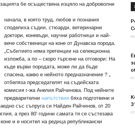
зацията бе осъществена изцяло на доброволни
начала, в която труд, любов и познания
Р
споделиха съдии, стюарди, ветеринарни
С
доктори, коневъди, научни работници и най-
06
вече собственици на коне от Дунавска порода.
„Събитието няма претенции на селекционна
Е
изложба, а по – скоро търсене на отговори: На
з
къде върви породата, може ли да бъде
о
спасена, какво е нейното предназначение ? „
01
отбеляза председателят на съдийската
комисия г-жа Анелия Райчинова. Под нейните
К
предварителни
напътствия
бяха подготвени и
3
Заедно със съпруга си Найден Райчинов, от 20
07
глия, а през 80’ години самата тя се състезава
 коне и е носител на редица републикански