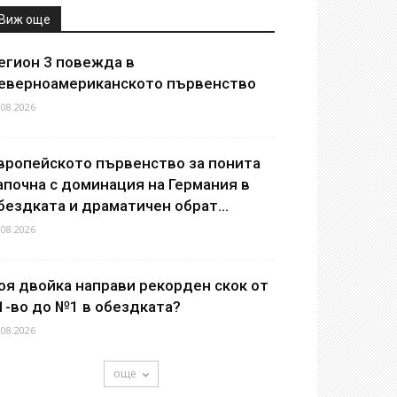
Виж още
егион 3 повежда в
еверноамериканското първенство
.08.2026
вропейското първенство за понита
апочна с доминация на Германия в
бездката и драматичен обрат...
.08.2026
оя двойка направи рекорден скок от
1-во до №1 в обездката?
.08.2026
още