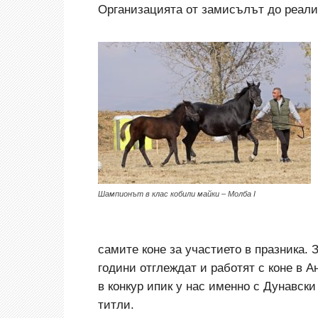
Организацията от замисълът до реали
Шампионът в клас кобили майки – Молба I
самите коне за участието в празника. 
години отглеждат и работят с коне в Ан
в конкур ипик у нас именно с Дунавски
титли.