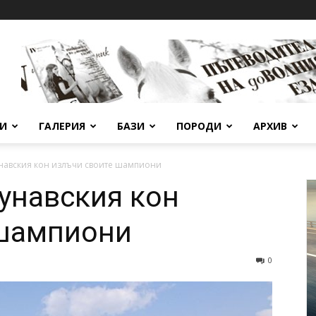
ВИ
ГАЛЕРИЯ
БАЗИ
ПОРОДИ
АРХИВ
навския кон излъчи своите шампиони
унавския кон
 шампиони
0