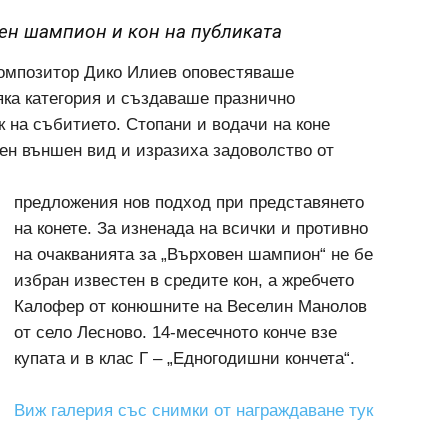
ен шампион и кон на публиката
композитор Дико Илиев оповестяваше
яка категория и създаваше празнично
к на събитието. Стопани и водачи на коне
ен външен вид и изразиха задоволство от
предложения нов подход при представянето
на конете. За изненада на всички и противно
на очакванията за „Върховен шампион“ не бе
избран известен в средите кон, а жребчето
Калофер от конюшните на Веселин Манолов
от село Лесново. 14-месечното конче взе
купата и в клас Г – „Едногодишни кончета“.
Виж галерия със снимки от награждаване тук