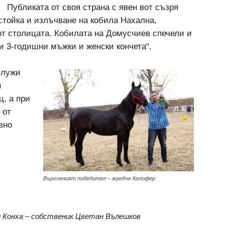
Публиката от своя страна с явен вот съзря
стойка и излъчване на кобила Нахална,
т столицата. Кобилата на Домусчиев спечели и
и 3-годишни мъжки и женски кончета“.
служи
н
, а при
 от
вно
Върховният победител – жребче Калофер
 и Конха – собственик Цветан Вълешков