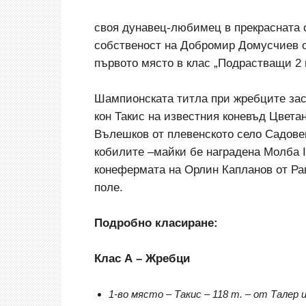
своя дунавец-любимец в прекрасната 
собственост на Добромир Домусчиев о
първото място в клас „Подрастващи 2 
Шампионската титла при жребците за
кон Такис на известния коневъд Цвета
Вълешков от плевенското село Садовец
кобилите –майки бе наградена Молба I
конефермата на Орлин Капланов от Ра
поле.
Подробно класиране:
Клас А – Жребци
1-во място – Такис – 118 т. – от Талер