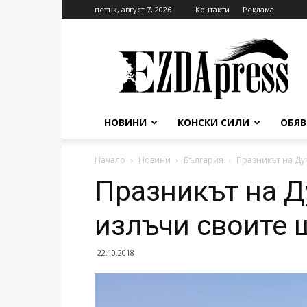
петък, август 7, 2026
Контакти
Реклама
EzdaPress
НОВИНИ
КОНСКИ СИЛИ
ОБЯ
Начало
Новини
България
Празникът на Ду
Празникът на Д
излъчи своите
22.10.2018