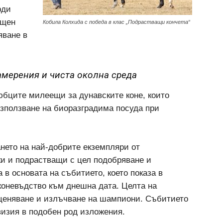
рди
ощен
Кобила Колхида с победа в клас „Подрастващи кончета“
яване в
амерения и чиста околна среда
юбците милеещи за дунавските коне, които
използване на биоразградима посуда при
нето на най-добрите екземпляри от
и и подрастващи с цел подобряване и
 в основата на събитието, което показа в
 коневъдство към днешна дата. Целта на
оценяване и излъчване на шампиони. Събитието
визия в подобен род изложения.