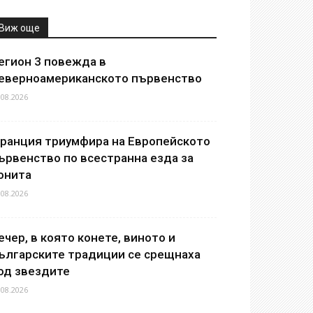
Виж още
егион 3 повежда в
еверноамериканското първенство
.08.2026
ранция триумфира на Европейското
ървенство по всестранна езда за
онита
.08.2026
ечер, в която конете, виното и
ългарските традиции се срещнаха
од звездите
.08.2026