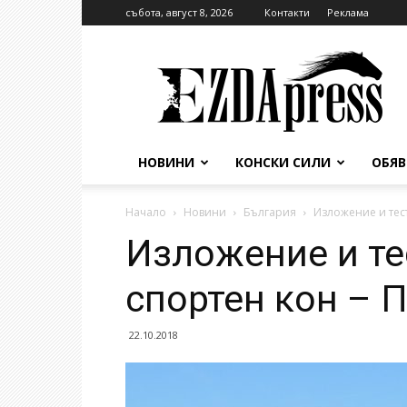
събота, август 8, 2026
Контакти
Реклама
EzdaPress
НОВИНИ
КОНСКИ СИЛИ
ОБЯ
Начало
Новини
България
Изложение и тес
Изложение и те
спортен кон – 
22.10.2018