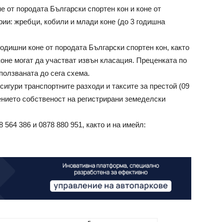
е от породата Български спортен кон и коне от
ии: жребци, кобили и млади коне (до 3 годишна
годишни коне от породата Български спортен кон, както
оне могат да участват извън класация. Преценката по
ползваната до сега схема.
сигури транспортните разходи и таксите за престой (09
жението собственост на регистрирани земеделски
 564 386 и 0878 880 951, както и на имейл: