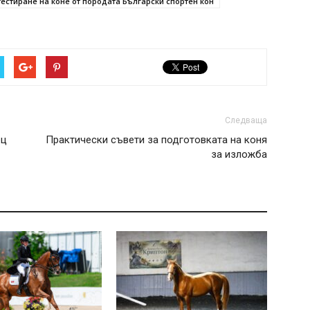
естиране на коне от породата Български спортен кон
Следваща
ец
Практически съвети за подготовката на коня
за изложба