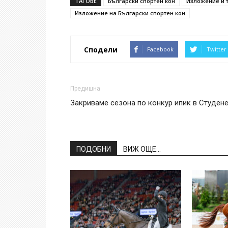
ТАГОВЕ
Български спортен кон
Изложение и т
Изложение на Български спортен кон
Сподели
Facebook
Twitter
Предишна
Закриваме сезона по конкур ипик в Студен
ПОДОБНИ
ВИЖ ОЩЕ...