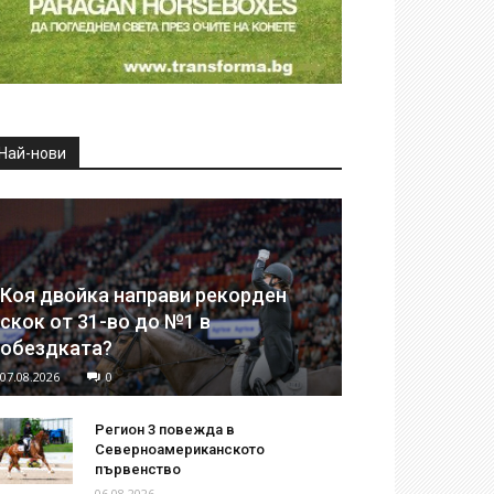
Най-нови
Коя двойка направи рекорден
скок от 31-во до №1 в
обездката?
07.08.2026
0
Регион 3 повежда в
Северноамериканското
първенство
06.08.2026