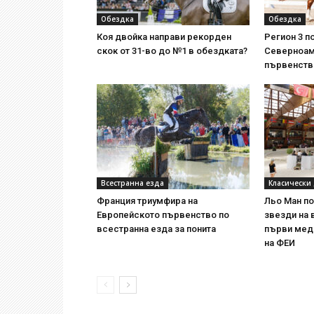
Обездка
Обездка
Коя двойка направи рекорден
Регион 3 п
скок от 31-во до №1 в обездката?
Северноам
първенств
Всестранна езда
Класически
Франция триумфира на
Льо Ман п
Европейското първенство по
звезди на 
всестранна езда за понита
първи мед
на ФЕИ