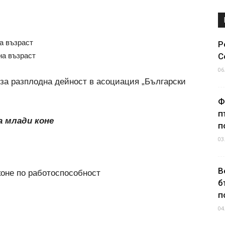
а възраст
Р
на възраст
С
06
 за разплодна дейност в асоциация „Български
Ф
п
а млади коне
п
03
В
коне по работоспособност
б
п
04