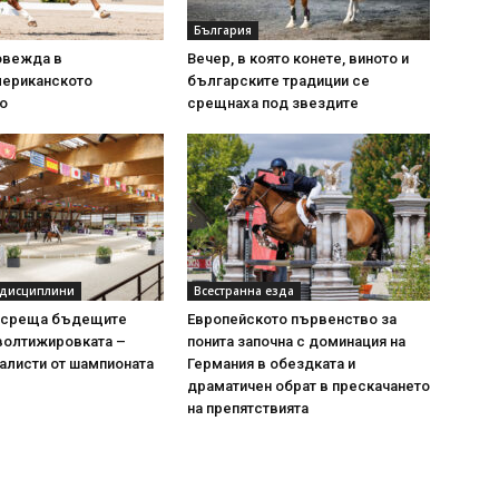
България
овежда в
Вечер, в която конете, виното и
ериканското
българските традиции се
о
срещнаха под звездите
 дисциплини
Всестранна езда
осреща бъдещите
Европейското първенство за
волтижировката –
понита започна с доминация на
алисти от шампионата
Германия в обездката и
драматичен обрат в прескачането
на препятствията