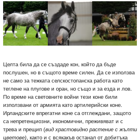
Целта била да се създаде кон, който да бъде
послушен, но в същото време силен. Да се използва
не само за тежката селскостопанска работа като
теглене на плугове и оран, но също и за езда и лов.
По време на световните войни тези коне били
използвани от армията като артилерийски коне.
Ирландските впрегатни коне са отглеждани, защото
са непретенциозни, икономични, преживяват и с
трева и прещип (
вид храстовидно растение с жълти
цветове
)
, както и с всякакъв останал от добитъка