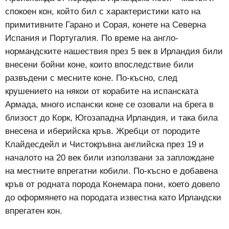
спокоен кон, който бил с характеристики като на
примитивните Гарано и Сорая, конете на Северна
Испания и Португалия. По време на англо-
нормандските нашествия през 5 век в Ирландия били
внесени бойни коне, които впоследствие били
развъдени с месните коне. По-късно, след
крушението на някои от корабите на испанската
Армада, много испански коне се озовали на брега в
близост до Корк, Югозападна Ирландия, и така била
внесена и иберийска кръв. Жребци от породите
Клайдeсдейл и Чистокръвна английска през 19 и
началото на 20 век били използвани за заплождане
на местните впрегатни кобили. По-късно е добавена
кръв от родната порода Конемара пони, което довело
до оформянето на породата известна като Ирландски
впрегатен кон.