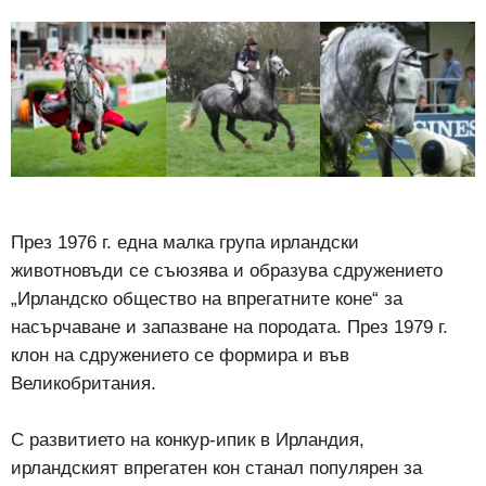
През 1976 г. една малка група ирландски
животновъди се съюзява и образува сдружението
„Ирландско общество на впрегатните коне“ за
насърчаване и запазване на породата. През 1979 г.
клон на сдружението се формира и във
Великобритания.
С развитието на конкур-ипик в Ирландия,
ирландският впрегатен кон станал популярен за