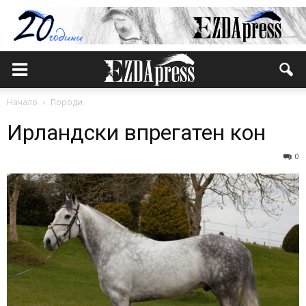
Начало
Породи
Ирландски впрегатен кон
0