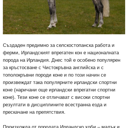
Създаден предимно за селскостопанска работа и
ферми, Ирландският впрегатен кон е националната
порода на Ирландия. Днес той е особено популярен
за кръстосване с Чистокръвна английска и с
тополокръвни породи коне и по този начин се
произвеждат така популярните ирландски спортни
коне (наричани още ирландски впрегатни спортни
коне). Тези коне се отличават с високи спортни
резултати в дисциплините всестранна езда и
прескачане на препятствия.
Произхожда от породата Ирландско хоби – малък и