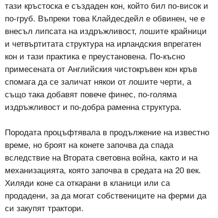
тази кръстоска е създаден кон, който бил по-висок и
по-груб. Въпреки това Клайдeсдейл е обвинен, че е
внесъл липсата на издръжливост, лошите крайници
и четвъртитата структура на ирландския впрегатен
кон и тази практика е преустановена. По-късно
примесената от Английския чистокръвен кон кръв
спомага да се заличат някои от лошите черти, а
също така добавят повече финес, по-голяма
издръжливост и по-добра раменна структура.
Породата процъфтявала в продължение на известно
време, но броят на конете започва да спада
вследствие на Втората световна война, както и на
механизацията, която започва в средата на 20 век.
Хиляди коне са откарани в кланици или са
продадени, за да могат собствениците на ферми да
си закупят трактори.