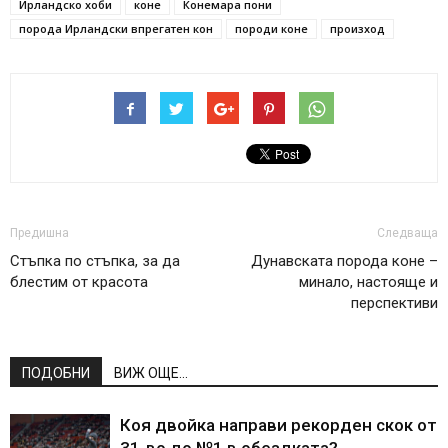
Ирландско хоби
коне
Конемара пони
порода Ирландски впрегатен кон
породи коне
произход
Предишна
Следваща
Стъпка по стъпка, за да
Дунавската порода коне –
блестим от красота
минало, настояще и
перспективи
ПОДОБНИ
ВИЖ ОЩЕ...
Коя двойка направи рекорден скок от
31-во до №1 в обездката?