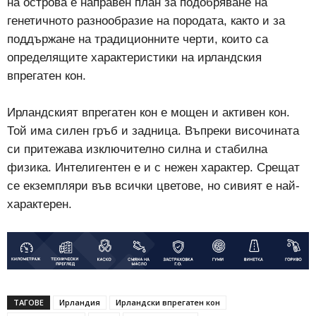
на острова е направен план за подобряване на
генетичното разнообразие на породата, както и за
поддържане на традиционните черти, които са
определящите характеристики на ирландския
впрегатен кон.
Ирландският впрегатен кон е мощен и активен кон.
Той има силен гръб и задница. Въпреки височината
си притежава изключително силна и стабилна
физика. Интелигентен е и с нежен характер. Срещат
се екземпляри във всички цветове, но сивият е най-
характерен.
ТАГОВЕ
Ирландия
Ирландски впрегатен кон