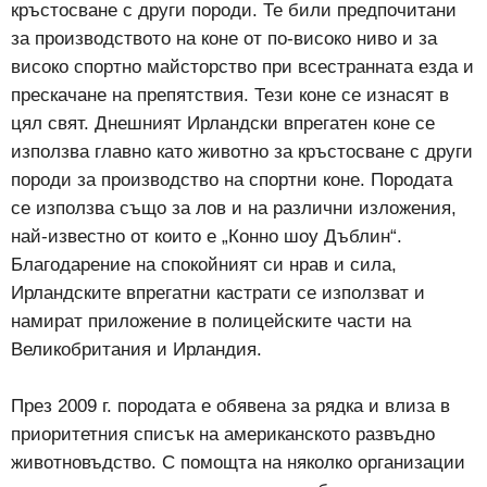
кръстосване с други породи. Те били предпочитани
за производството на коне от по-високо ниво и за
високо спортно майсторство при всестранната езда и
прескачане на препятствия. Тези коне се изнасят в
цял свят. Днешният Ирландски впрегатен коне се
използва главно като животно за кръстосване с други
породи за производство на спортни коне. Породата
се използва също за лов и на различни изложения,
най-известно от които е „Конно шоу Дъблин“.
Благодарение на спокойният си нрав и сила,
Ирландските впрегатни кастрати се използват и
намират приложение в полицейските части на
Великобритания и Ирландия.
През 2009 г. породата е обявена за рядка и влиза в
приоритетния списък на американското развъдно
животновъдство. С помощта на няколко организации