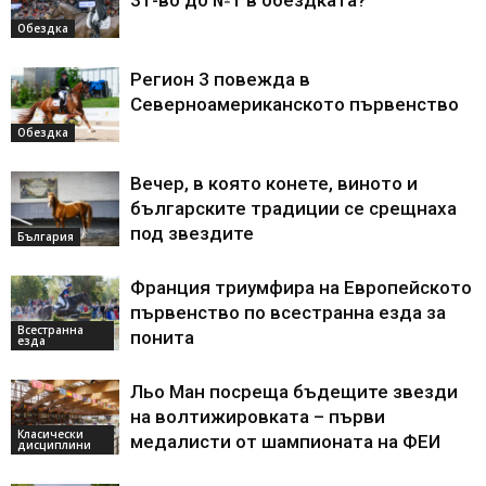
Обездка
Регион 3 повежда в
Северноамериканското първенство
Обездка
Вечер, в която конете, виното и
българските традиции се срещнаха
под звездите
България
Франция триумфира на Европейското
първенство по всестранна езда за
Всестранна
понита
езда
Льо Ман посреща бъдещите звезди
на волтижировката – първи
Класически
медалисти от шампионата на ФЕИ
дисциплини