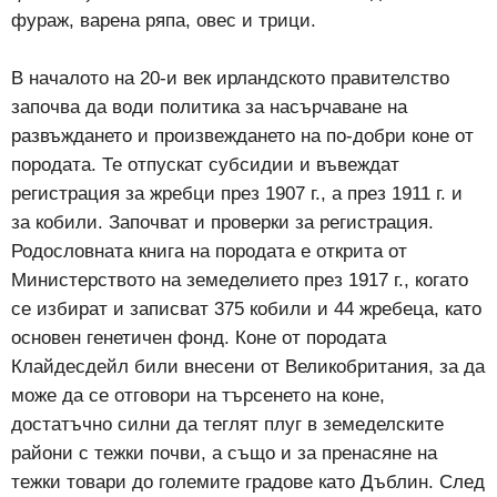
фураж, варена ряпа, овес и трици.
В началото на 20-и век ирландското правителство
започва да води политика за насърчаване на
развъждането и произвеждането на по-добри коне от
породата. Те отпускат субсидии и въвеждат
регистрация за жребци през 1907 г., а през 1911 г. и
за кобили. Започват и проверки за регистрация.
Родословната книга на породата е открита от
Министерството на земеделието през 1917 г., когато
се избират и записват 375 кобили и 44 жребеца, като
основен генетичен фонд. Коне от породата
Клайдeсдейл били внесени от Великобритания, за да
може да се отговори на търсенето на коне,
достатъчно силни да теглят плуг в земеделските
райони с тежки почви, а също и за пренасяне на
тежки товари до големите градове като Дъблин. След