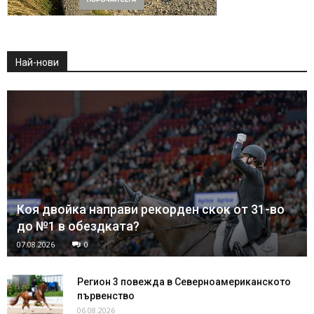
Най-нови
Коя двойка направи рекорден скок от 31-во
до №1 в обездката?
07.08.2026
0
Регион 3 повежда в Северноамериканското
първенство
06.08.2026