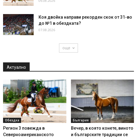
06.08.2026
Коя двойка направи рекорден скок от 31-во
до №1 в обездката?
07.08.2026
още
Актуално
Обездка
България
Регион 3 повежда в
Вечер, в която конете, виното
Северноамериканското
и българските традиции се