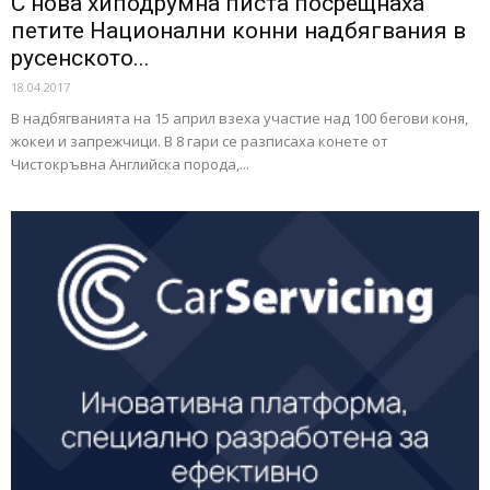
С нова хиподрумна писта посрещнаха
петите Национални конни надбягвания в
русенското...
18.04.2017
В надбягванията на 15 април взеха участие над 100 бегови коня,
жокеи и запрежчици. В 8 гари се разписаха конете от
Чистокръвна Английска порода,...