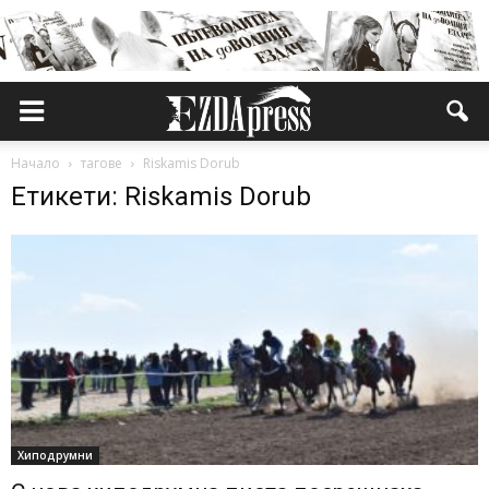
Начало
тагове
Riskamis Dorub
Етикети: Riskamis Dorub
Хиподрумни