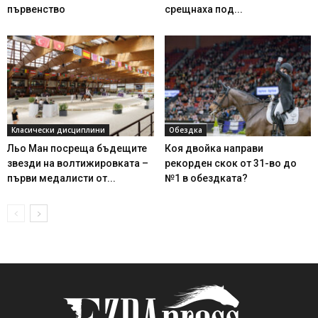
първенство
срещнаха под...
Класически дисциплини
Обездка
Льо Ман посреща бъдещите
Коя двойка направи
звезди на волтижировката –
рекорден скок от 31-во до
първи медалисти от...
№1 в обездката?