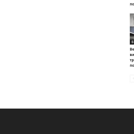
по
Б
Ве
ви
т
по