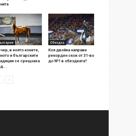
нита
ългария
Обездка
чер, в която конете,
Коя двойка направи
ното и българските
рекорден скок от 31-во
радиции се срещнаха
до №1 в обездката?
д...