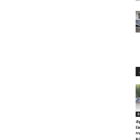
В
Ф
Е
п
вс