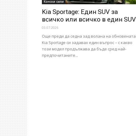
Конски сили
Kia Sportage: Един SUV за
всичко или всичко в един SUV
03.07.2026
Още преди да седна зад волана на обновената
Kia Sportage си задавах един въпрос – с какво
този модел продължава да бъде сред най-
предпочитаните...