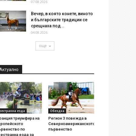
07.08.2026
Вечер, в която конете, виното
и българските традиции се
срещнаха под...
04.08.2026
още
Актуално
сестранна езда
Обездка
ранция триумфира на
Регион 3 повежда в
вропейското
Северноамериканското
ървенство по
първенство
естранна езда за