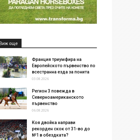
Виж още
Франция триумфира на
Европейското първенство по
всестранна езда за понита
03.08.2026
Регион 3 повежда в
Северноамериканското
първенство
06.08.2026
Коя двойка направи
рекорден скок от 31-во до
№1 в обездката?