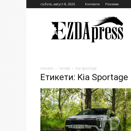
събота, август 8, 2026
Контакти
Реклама
EzdaPress
Начало
тагове
Kia Sportage
Етикети: Kia Sportage