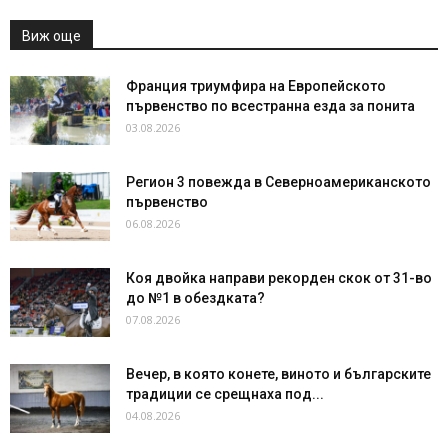
Виж още
Франция триумфира на Европейското
първенство по всестранна езда за понита
03.08.2026
Регион 3 повежда в Северноамериканското
първенство
06.08.2026
Коя двойка направи рекорден скок от 31-во
до №1 в обездката?
07.08.2026
Вечер, в която конете, виното и българските
традиции се срещнаха под...
04.08.2026