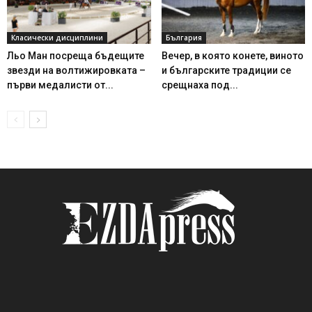
Класически дисциплини
България
Льо Ман посреща бъдещите
Вечер, в която конете, виното
звезди на волтижировката –
и българските традиции се
първи медалисти от...
срещнаха под...