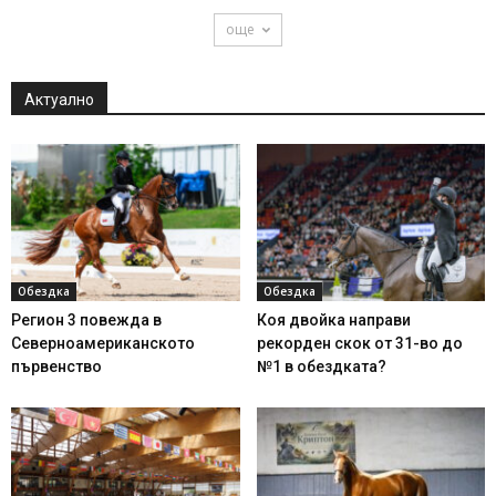
още
Актуално
Обездка
Обездка
Регион 3 повежда в
Коя двойка направи
Северноамериканското
рекорден скок от 31-во до
първенство
№1 в обездката?