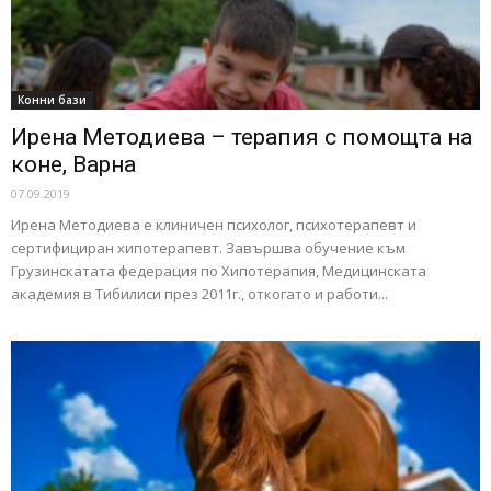
Конни бази
Ирена Методиева – терапия с помощта на
коне, Варна
07.09.2019
Ирена Методиева e клиничен психолог, психотерапевт и
сертифициран хипотерапевт. Завършва обучение към
Грузинскатата федерация по Хипотерапия, Медицинската
академия в Тибилиси през 2011г., откогато и работи...