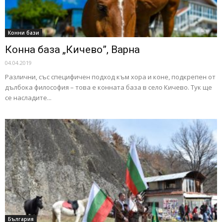
Конни бази
Конна база „Кичево”, Варна
04.04.2019
Различни, със специфичен подход към хора и коне, подкрепен от
дълбока философия – това е конната база в село Кичево. Тук ще
се насладите...
България