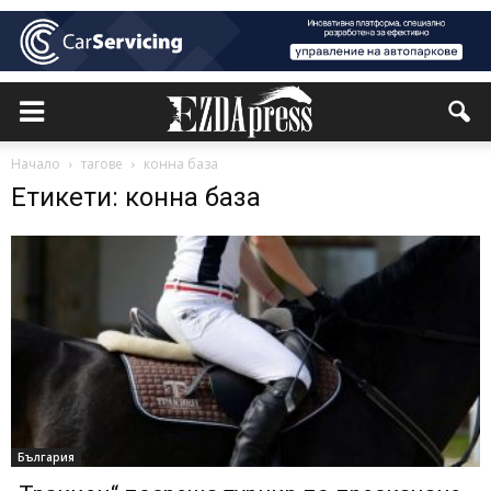
Начало
тагове
конна база
Етикети: конна база
България