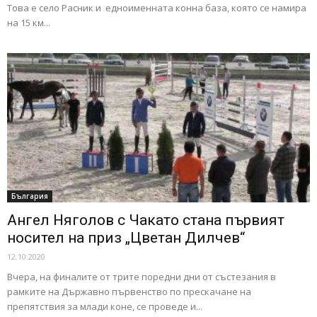
Това е село Расник и едноименната конна база, която се намира
на 15 км...
България
Ангел Няголов с Чакато стана първият
носител на приз „Цветан Дилчев“
12.10.2020
Вчера, на финалите от трите поредни дни от състезания в
рамките на Държавно първенство по прескачане на
препятствия за млади коне, се проведе и...