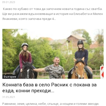
09.01.2023
Какво по-хубаво от това да започнем новата година със сватба.
Ще ви разкажем вдъхновяващата история на Елизабета и Милен
Янакиеви, която започва преди 4...
България
Конната база в село Расник с покана за
езда, конни преходи...
31.05.2021
Равнини, земя, целина, небе, слънце, а нощем и големи звезди.