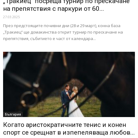
„Тракиец“ посреща турнир по прескачане
на препятствия с паркури от 60...
27.03.2025
През предстоящите почивни дни (28 и 29 март), конна база
„Тракиец“ ще домакинства открит турнир по прескачане на
препятствия, събитието е част от календара...
България
Когато аристократичните тенис и конен
спорт се срещнат в изпепеляваща любов...