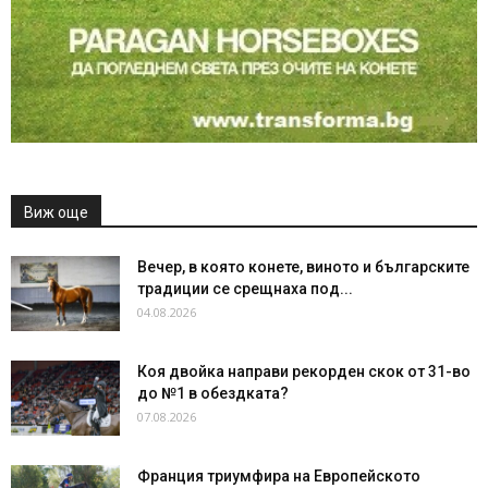
Виж още
Вечер, в която конете, виното и българските
традиции се срещнаха под...
04.08.2026
Коя двойка направи рекорден скок от 31-во
до №1 в обездката?
07.08.2026
Франция триумфира на Европейското