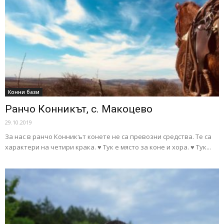
Конни бази
Ранчо Конникът, с. Макоцево
29.10.2019
За нас в ранчо Конникът конете не са превозни средства. Те са
характери на четири крака. ♥ Тук е място за коне и хора. ♥ Тук...