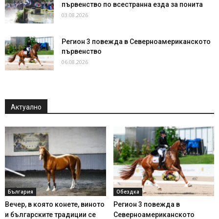
първенство по всестранна езда за понита
03.08.2026
Регион 3 повежда в Северноамериканското
първенство
06.08.2026
Актуално
България
Обездка
Вечер, в която конете, виното
Регион 3 повежда в
и българските традиции се
Северноамериканското