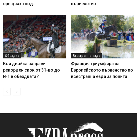
срещнаха под...
първенство
Обездка
Всестранна езда
Коя двойка направи
Франция триумфира на
рекорден скок от 31-во до
Европейското първенство по
№1 в обездката?
всестранна езда за понита