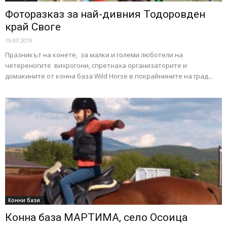
Фоторазказ за най-дивния Тодоровден
край Своге
19.03.2019
Празникът на конете, за малки и големи люботели на
четереногите вихрогони, спретнаха организаторите и
домакините от конна база Wild Horse в покрайнините на град...
Конни бази
Конна база МАРТИМА, село Осоица