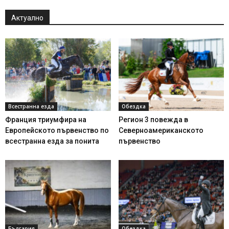
Актуално
Всестранна езда
Обездка
Франция триумфира на
Регион 3 повежда в
Европейското първенство по
Северноамериканското
всестранна езда за понита
първенство
България
Обездка