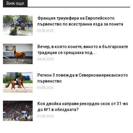
Виж още
Франция триумфира на Европейското
първенство по всестранна езда за понита
03.08.2026
Вечер, в която конете, виното и българските
традиции се срещнаха под...
04.08.2026
Регион 3 повежда в Северноамериканското
първенство
06.08.2026
Коя двойка направи рекорден скок от 31-во
до №1 в обездката?
07.08.2026