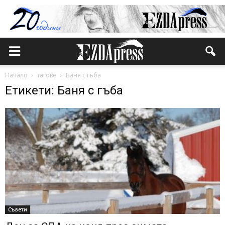
Начало
тагове
Баня с гъба
Етикети: Баня с гъба
Съвети