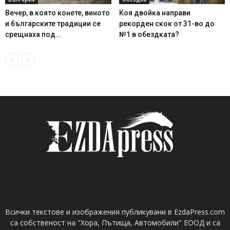
Вечер, в която конете, виното
Коя двойка направи
и българските традиции се
рекорден скок от 31-во до
срещнаха под...
№1 в обездката?
Всички текстове и изображения публикувани в EzdaPress.com
са собственост на "Хора, Пътища, Автомобили" ЕООД и са