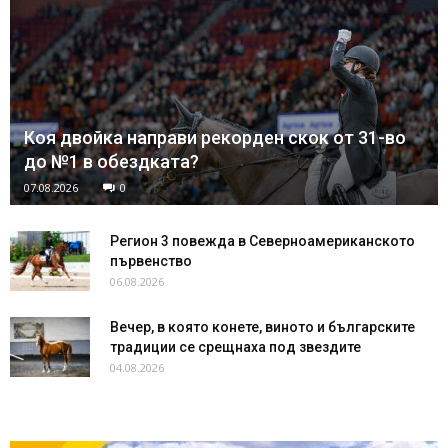
Коя двойка направи рекорден скок от 31-во
до №1 в обездката?
07.08.2026
0
Регион 3 повежда в Северноамериканското
първенство
06.08.2026
Вечер, в която конете, виното и българските
традиции се срещнаха под звездите
04.08.2026