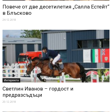
Повече от две десетилетия „Салла Естейт“
в Блъсково
24.12.2018
Интервюта
Светлин Иванов – гордост и
предразсъдъци
20.12.2018