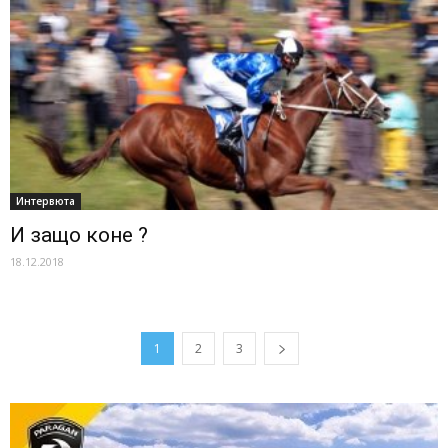
Интервюта
И защо коне ?
18.12.2018
1
2
3