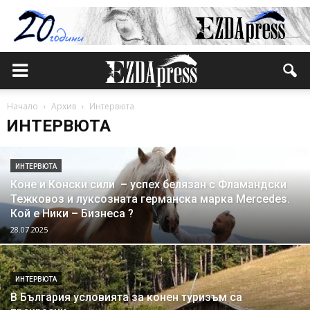
Начало
Архив
Интервюта
ИНТЕРВЮТА
ИНТЕРВЮТА
Коне и Конски сили – успех белязан с Фламандски
Тежковоз и луксозната германска марка Mercedes.
Кой е Ники – Бизнеса ?
28.07.2025
ИНТЕРВЮТА
В България условията за конен туризъм са