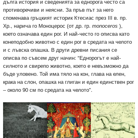
дълга история и сведенията за еднорога често са
противоречиви и неясни. За пръв път за него
споменава гръцкият историк Ктесиас през ІІІ в. пр.
Хр., нарича го Моноцерос (от др. гр.
monoceros
),
което означава един рог. И най-често го описва като
конеподобно животно с един рог в средата на челото
и с лъвска опашка. В други древни писания се
описва по съвсем друг начин: “Еднорогът е най-
силното и свирепо животно, което е невъзможно да
бъде уловено. Той има тяло на кон, глава на елен,
крака на слон, опашка на глиган и един единствен рог
– около 90 см по средата на челото”.