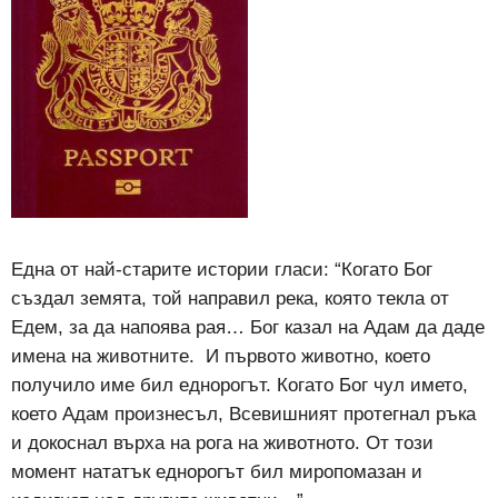
Една от най-старите истории гласи: “Когато Бог
създал земята, той направил река, която текла от
Едем, за да напоява рая… Бог казал на Адам да даде
имена на животните. И първото животно, което
получило име бил еднорогът. Когато Бог чул името,
което Адам произнесъл, Всевишният протегнал ръка
и докоснал върха на рога на животното. От този
момент нататък еднорогът бил миропомазан и