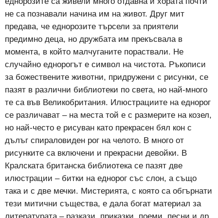
еднорозите са живели много отдавна и хората почти
не са познавали начина им на живот. Друг мит
предава, че еднорозите търсели за приятели
предимно деца, но дружбата им прекъсвала в
момента, в който малчуганите пораствали. Не
случайно еднорогът е символ на чистота. Ръкописи
за божествените животни, придружени с рисунки, се
пазят в различни библиотеки по света, но най-много
те са във Великобритания. Илюстрациите на еднорог
се различават – на места той е с размерите на козел,
но най-често е рисуван като прекрасен бял кон с
дълъг спираловиден рог на челото. В много от
рисунките са включени и прекрасни девойки. В
Кралската британска библиотека се пазят две
илюстрации – битки на еднорог със слон, а също
така и с две мечки. Мистерията, с която са обгърнати
тези митични същества, е дала богат материал за
литературата – разкази, приказки, поеми, песни и др.