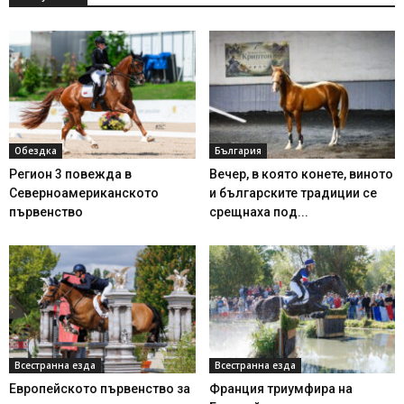
Обездка
България
Регион 3 повежда в
Вечер, в която конете, виното
Северноамериканското
и българските традиции се
първенство
срещнаха под...
Всестранна езда
Всестранна езда
Европейското първенство за
Франция триумфира на