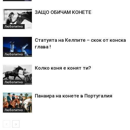
ЗАЩО ОБИЧАМ КОНЕТЕ
Любопитно
Статуята на Келпите – скок от конска
глава !
Любопитно
Колко коня е конят ти?
Любопитно
Панаира на конете в Португалия
Любопитно