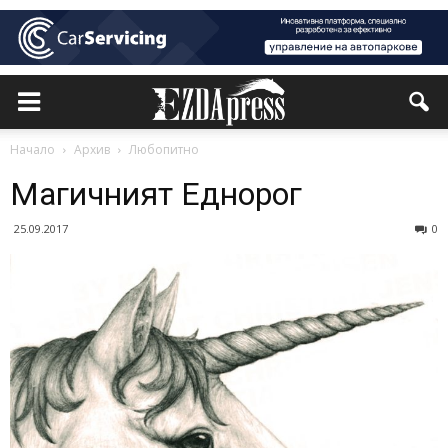
Начало
Архив
Любопитно
Магичният Еднорог
25.09.2017
0