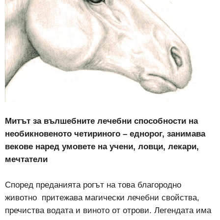
Митът за вълшебните лечебни способности на
необикновеното четириного – еднорог, занимава
векове наред умовете на учени, ловци, лекари,
мечтатели
Според преданията рогът на това благородно
животно притежава магически лечебни свойства,
пречиства водата и виното от отрови. Легендата има