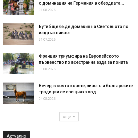
с доминация на Германия в обездката...
01.08.2026
Бутиб ще бъде домакин на Световното по
издръжливост
31.07.2026
Франция триумфира на Европейското
първенство по всестранна езда за понита
03.08.2026
Вечер, в която конете, виното и българските
традиции се срещнаха под...
04.08.2026
още
Актуално