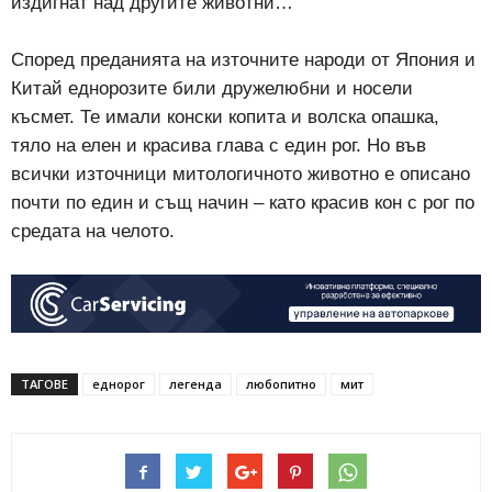
издигнат над другите животни…”
Според преданията на източните народи от Япония и
Китай еднорозите били дружелюбни и носели
късмет. Те имали конски копита и волска опашка,
тяло на елен и красива глава с един рог. Но във
всички източници митологичното животно е описано
почти по един и същ начин – като красив кон с рог по
средата на челото.
ТАГОВЕ
еднорог
легенда
любопитно
мит