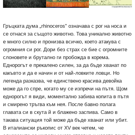
Гръцката дума „rhinoceros” означава с рог на носа и
се отнася за същото животно. Това уникално животно
е много силно и пронизва всичко, което атакува с
огромния си рог. Дори без страх се бие с огромните
слоновете и брутално ги пробожда в корема.
Еднорогът е прекалено силен, за да бъде хванат по
какъвто и да е начин и от най-ловките ловци. Но
легенда разказва, че единствено красива девойка
може да го спре, когато му се изпречи на пътя. Щом
еднорогът я види, моментално забива копита в пътя
и смирено тръгва към нея. После бавно полага
главата си в скута й и блажено заспива. Само в
такава ситуация той може да бъде хванат или убит.
В италиански ръкопис от XV век четем, че