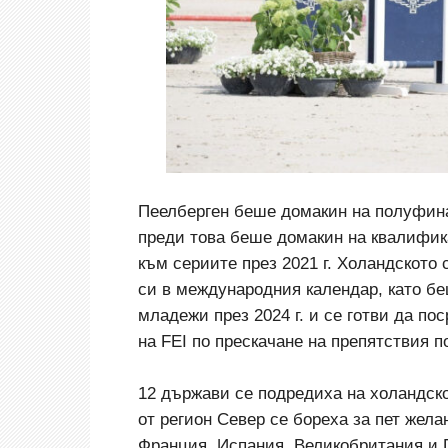
Пеелберген беше домакин на полуфинал
преди това беше домакин на квалифика
към сериите през 2021 г. Холандското
си в международния календар, като б
младежи през 2024 г. и се готви да п
на FEI по прескачане на препятствия п
12 държави се подредиха на холандскот
от регион Север се бореха за пет жел
Франция, Испания, Великобритания и 