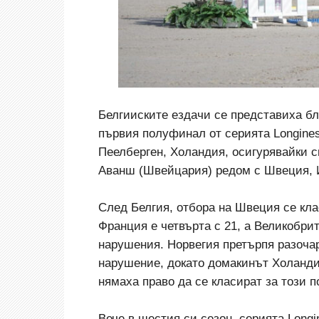
Белгииските ездачи се представиха бл
първия полуфинал от серията Longines
Пеелберген, Холандия, осигурявайки 
Аванш (Швейцария) редом с Швеция, 
След Белгия, отбора на Швеция се кла
Франция е четвърта с 21, а Великобри
нарушения. Норвегия претърпя разочар
нарушение, докато домакинът Холандия
нямаха право да се класират за този 
Вече в шестия си сезон, серията Long