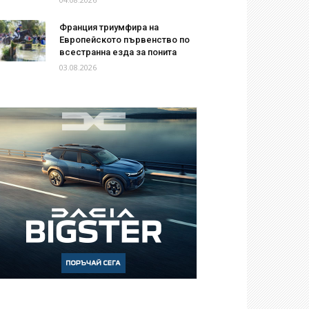
Франция триумфира на
Европейското първенство по
всестранна езда за понита
03.08.2026