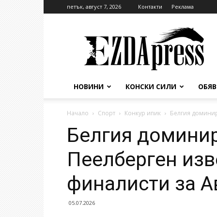
петък, август 7, 2026
Контакти
Реклама
EzdaPress
НОВИНИ
КОНСКИ СИЛИ
ОБЯ
Начало
Спорт
Конкур ипик
Белгия доминир
Белгия доминир
Пеелберген изв
финалисти за 
05.07.2026