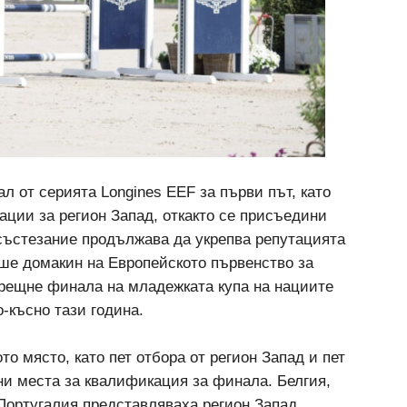
 от серията Longines EEF за първи път, като
ции за регион Запад, откакто се присъедини
 състезание продължава да укрепва репутацията
еше домакин на Европейското първенство за
осрещне финала на младежката купа на нациите
о-късно тази година.
о място, като пет отбора от регион Запад и пет
ани места за квалификация за финала. Белгия,
Португалия представляваха регион Запад,