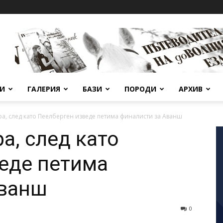
ВИ
ГАЛЕРИЯ
БАЗИ
ПОРОДИ
АРХИВ
а, след като Пеелберген изведе петима финалисти за Аванш
а, след като
еде петима
Аванш
0