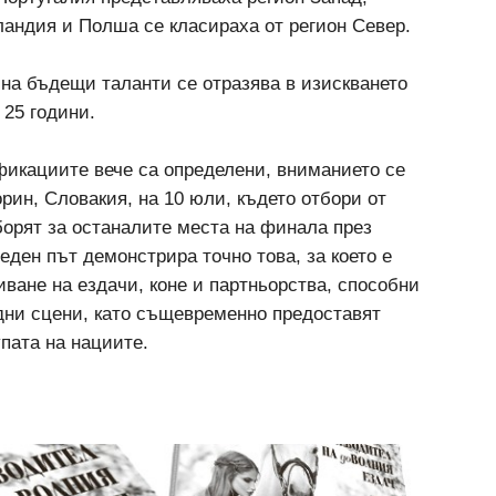
ландия и Полша се класираха от регион Север.
на бъдещи таланти се отразява в изискването
 25 години.
фикациите вече са определени, вниманието се
ин, Словакия, на 10 юли, където отбори от
борят за останалите места на финала през
еден път демонстрира точно това, за което е
иване на ездачи, коне и партньорства, способни
дни сцени, като същевременно предоставят
пата на нациите.