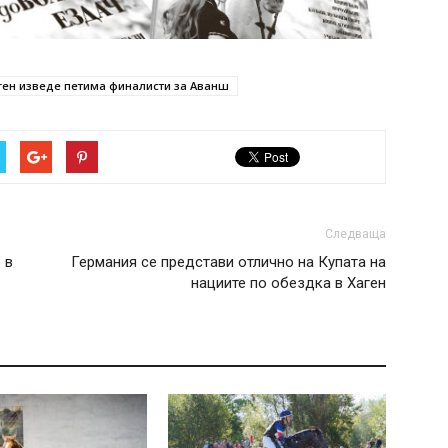
ген изведе петима финалисти за Аванш
Следваща
 в
Германия се представи отлично на Купата на
нациите по обездка в Хаген