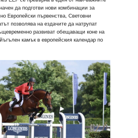
начен да подготви нови комбинации за
но Европейски първенства, Световни
тът позволява на ездачите да натрупат
 същевременно развиват обещаващи коне на
айъгълен камък в европейския календар по