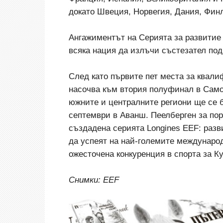
докато Швеция, Норвегия, Дания, Фин
Ангажиментът на Серията за развитие 
всяка нация да излъчи състезател под
След като първите пет места за квали
насочва към втория полуфинал в Самор
южните и централните региони ще се 
септември в Аванш. Пеелберген за пор
създадена серията Longines EEF: разв
да успеят на най-големите междунаро
ожесточена конкуренция в спорта за Ку
Снимки: ЕЕF