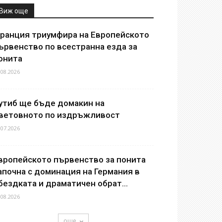
Виж още
ранция триумфира на Европейското
ървенство по всестранна езда за
онита
.08.2026
утиб ще бъде домакин на
ветовното по издръжливост
.07.2026
вропейското първенство за понита
апочна с доминация на Германия в
бездката и драматичен обрат...
.08.2026
още