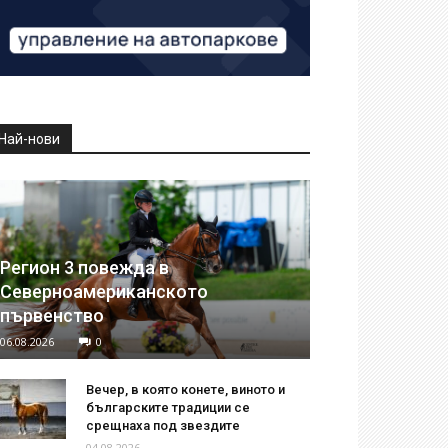
Най-нови
Регион 3 повежда в
Северноамериканското
първенство
06.08.2026
0
Вечер, в която конете, виното и
българските традиции се
срещнаха под звездите
04.08.2026