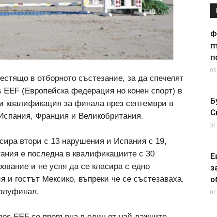
Ф
п
п
03
естящо в отборното състезание, за да спечелят
 EEF (Европейска федерация но конен спорт) в
Б
си квалификация за финала през септември в
С
Испания, Франция и Великобритания.
31
сира втори с 13 нарушения и Испания с 19,
тания е последна в квалификациите с 30
Е
ование и не успя да се класира с едно
з
 и гостът Мексико, въпреки че се състезаваха,
о
полуфинал.
01
ines EEF се превърна в един от най-важните