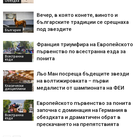
Обездка
Вечер, в която конете, виното и
българските традиции се срещнаха
под звездите
България
Франция триумфира на Европейското
първенство по всестранна езда за
Всестранна
понита
езда
Льо Ман посреща бъдещите звезди
на волтижировката – първи
Класически
медалисти от шампионата на ФЕИ
дисциплини
Европейското първенство за понита
започна с доминация на Германия в
Всестранна
обездката и драматичен обрат в
езда
прескачането на препятствията