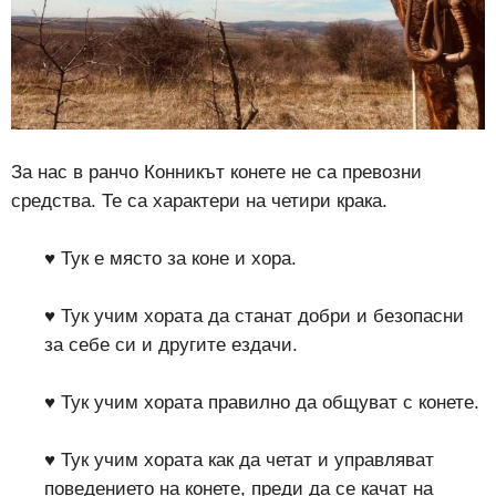
За нас в ранчо Конникът конете не са превозни
средства. Те са характери на четири крака.
♥ Тук е място за коне и хора.
♥ Тук учим хората да станат добри и безопасни
за себе си и другите ездачи.
♥ Тук учим хората правилно да общуват с конете.
♥ Тук учим хората как да четат и управляват
поведението на конете, преди да се качат на