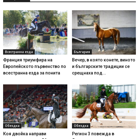
Всестранна езда
България
Франция триумфира на
Вечер, в която конете, виното
Европейското първенство по
и българските традиции се
всестранна езда за понита
срещнаха под...
Обездка
Обездка
Коя двойка направи
Регион 3 повежда в