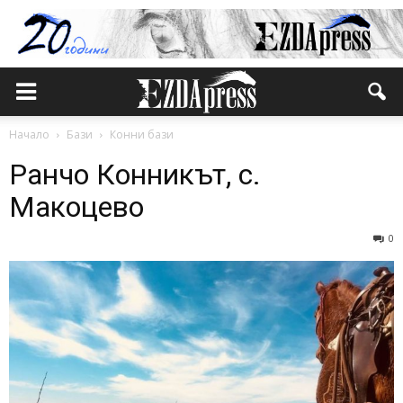
Начало
Бази
Конни бази
Ранчо Конникът, с.
Макоцево
0