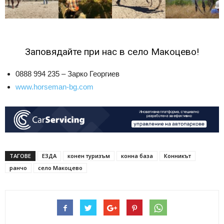
Заповядайте при нас в село Макоцево!
0888 994 235 – Зарко Георгиев
www.horseman-bg.com
ТАГОВЕ
ЕЗДА
конен туризъм
конна база
Конникът
ранчо
село Макоцево