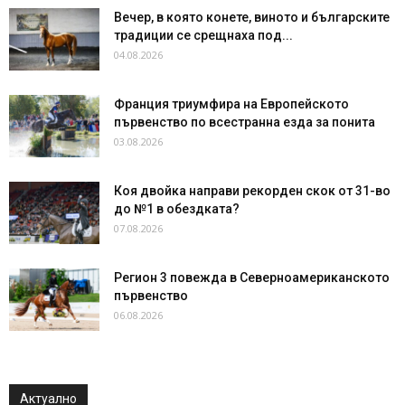
Вечер, в която конете, виното и българските
традиции се срещнаха под...
04.08.2026
Франция триумфира на Европейското
първенство по всестранна езда за понита
03.08.2026
Коя двойка направи рекорден скок от 31-во
до №1 в обездката?
07.08.2026
Регион 3 повежда в Северноамериканското
първенство
06.08.2026
Актуално