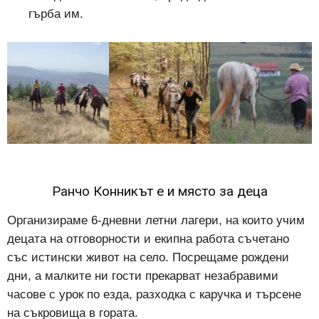
гърба им.
Ранчо Конникът е и място за деца
Организираме 6-дневни летни лагери, на които учим
децата на отговорности и екипна работа съчетано
със истински живот на село. Посрещаме рождени
дни, а малките ни гости прекарват незабравими
часове с урок по езда, разходка с каручка и търсене
на съкровища в гората.