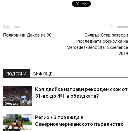
Предишна
Следваща
Полковник Даков на 90
Силвър Стар затвори
последната обиколка на
Mercedes-Benz Star Experience
2019
ПОДОБНИ
ВИЖ ОЩЕ...
Коя двойка направи рекорден скок от
31-во до №1 в обездката?
Обездка
Регион 3 повежда в
Северноамериканското първенство