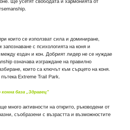
коне. Ще усетят свободата и хармонията от
rsemanship.
при които се използват сила и доминиране,
м запознаване с психологията на коня и
 между ездач и кон. Добрият лидер не се нуждае
nship означава изграждане на правилно
збиране, които са ключът към сърцето на коня.
ътека Extreme Trail Park.
о конна база „Здравец”
 още много активности на открито, ръководени от
разни, съобразени с възрастта и възможностите