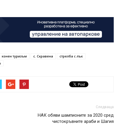
конен туризъм
с. Скравена
стрелба с лък
в
Следваща
НАК обяви шампионите за 2020 сред
чистокръвните араби и Шагия