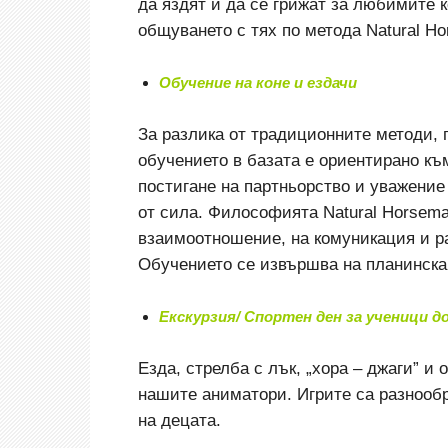
да яздят и да се грижат за любимите 
общуването с тях по метода Natural Ho
Обучение на коне и ездачи
За разлика от традиционните методи, 
обучението в базата е ориентирано къ
постигане на партньорство и уважение
от сила. Философията Natural Horsema
взаимоотношение, на комуникация и ра
Обучението се извършва на планинска п
Екскурзия/ Спортен ден за ученици д
Езда, стрелба с лък, „хора – джаги” и
нашите аниматори. Игрите са разнооб
на децата.