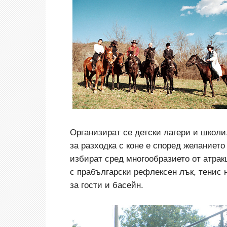
Организират се детски лагери и школи
за разходка с коне е според желанието
избират сред многообразието от атракц
с прабългарски рефлексен лък, тенис 
за гости и басейн.