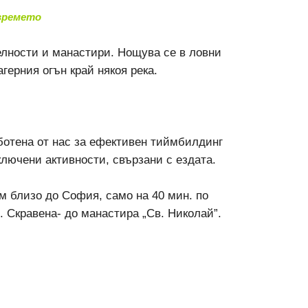
 времето
лности и манастири. Нощува се в ловни
агерния огън край някоя река.
ботена от нас за ефективен тиймбилдинг
ключени активности, свързани с ездата.
м близо до София, само на 40 мин. по
. Скравена- до манастира „Св. Николай”.