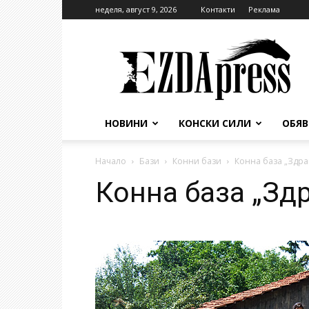
неделя, август 9, 2026
Контакти
Реклама
EzdaPress
НОВИНИ
КОНСКИ СИЛИ
ОБЯ
Начало
Бази
Конни бази
Конна база „Здрав
Конна база „Здр