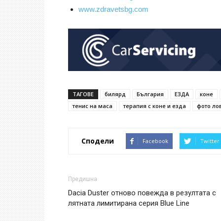
www.zdravetsbg.com
ТАГОВЕ
билярд
България
ЕЗДА
коне
тенис на маса
терапия с коне и езда
фото ло
Сподели
Facebook
Twitter
Предишна
Dacia Duster отново повежда в рeзултата с
лятната лимитирана серия Blue Line