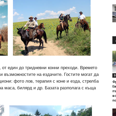
, от един до тридневни конни преходи. Времето
 и възможностите на ездачите. Гостите могат да
В
иони: фото лов, терапия с коне и езда, стрелба
Ф
Е
на маса, билярд и др. Базата разполага с къща
п
вс
по