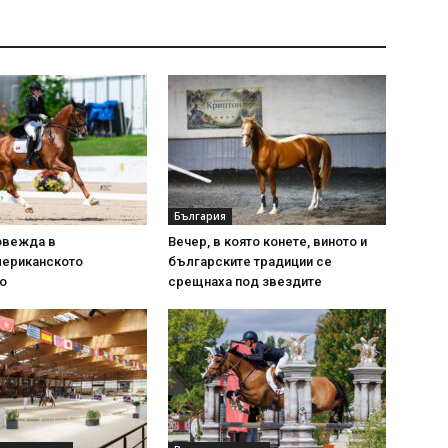
България
овежда в
Вечер, в която конете, виното и
ериканското
българските традиции се
о
срещнаха под звездите