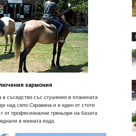
ключения хармония
а в съседство със сгушения в планината
ди над село Скравена и е един от стоте
ът от професионални треньори на базата
еднали в конната езда.