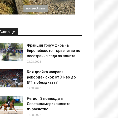
Виж още
Франция триумфира на
Европейското първенство по
всестранна езда за понита
03.08.2026
Коя двойка направи
рекорден скок от 31-во до
№1 в обездката?
07.08.2026
Регион 3 повежда в
Северноамериканското
първенство
06.08.2026