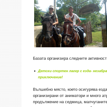
Базата организира следните активност
Детски спортен лагер с езда- незаб
приключение!
Вълшебно място, което осигурява езда,
организирани от аниматори и много ат
продължение на седмица, малчуганит