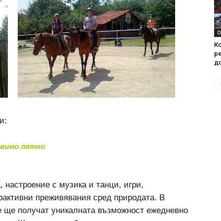
О
Ко
ре
д
и:
равимо лятно
 настроение с музика и танци, игри,
рактивни преживявания сред природата. В
е ще получат уникалната възможност ежедневно