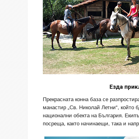
Езда при
Прекрасната конна база се разпростир
манастир „Св. Николай Летни“, който б
национални обекта на България. Екип
посреща, както начинаещи, така и напр