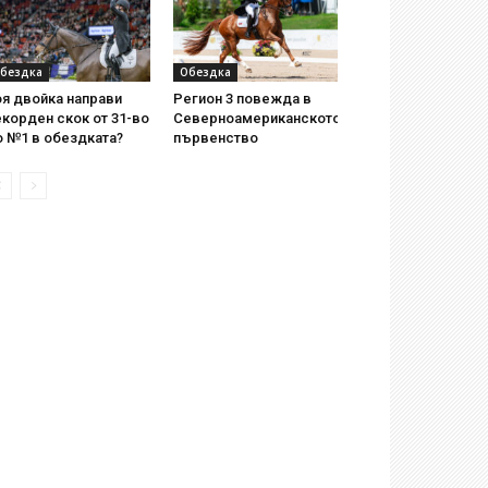
бездка
Обездка
я двойка направи
Регион 3 повежда в
корден скок от 31-во
Северноамериканското
о №1 в обездката?
първенство