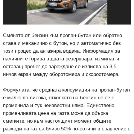
Смяната от бензин към пропан-бутан или обратно
става и механично с бутон, но и автоматично без
този процес да ангажира водача. Информация за
наличните горива в двата резервоара, изминат и
оставащ пробег до зареждане се изписва на 3,5-
инчов екран между оборотомера и скоростомера.
Формулата, че средната консумация на пропан-бутан
е малко по-висока, отколкото на бензин не се е
променила и тук неизвестни няма. Единствено
променливата цена на газта може да обърка
сметките, но към настоящият момент общите
разходи на газ са близо 50% по-евтини в сравнение с