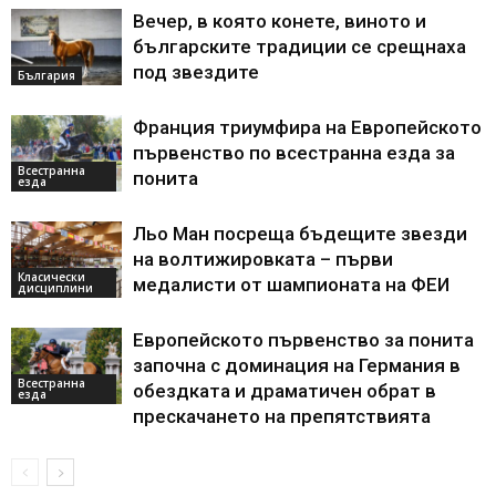
Вечер, в която конете, виното и
българските традиции се срещнаха
под звездите
България
Франция триумфира на Европейското
първенство по всестранна езда за
Всестранна
понита
езда
Льо Ман посреща бъдещите звезди
на волтижировката – първи
Класически
медалисти от шампионата на ФЕИ
дисциплини
Европейското първенство за понита
започна с доминация на Германия в
Всестранна
обездката и драматичен обрат в
езда
прескачането на препятствията