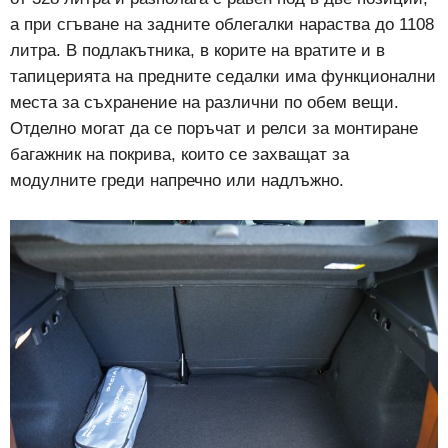
а при сгъване на задните облегалки нараства до 1108
литра. В подлакътника, в корите на вратите и в
тапицерията на предните седалки има функционални
места за съхранение на различни по обем вещи.
Отделно могат да се поръчат и релси за монтиране
багажник на покрива, които се захващат за
модулните греди напречно или надлъжно.