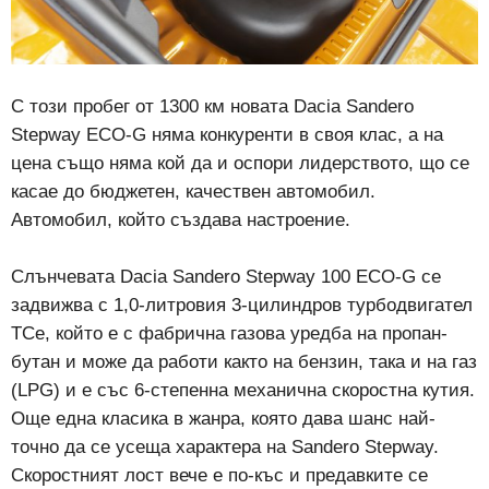
С този пробег от 1300 км новата Dacia Sandero
Stepway ECO-G няма конкуренти в своя клас, а на
цена също няма кой да и оспори лидерството, що се
касае до бюджетен, качествен автомобил.
Автомобил, който създава настроение.
Слънчевата Dacia Sandero Stepway 100 ECO-G се
задвижва с 1,0-литровия 3-цилиндров турбодвигател
TCе, който е с фабрична газова уредба на пропан-
бутан и може да работи както на бензин, така и на газ
(LPG) и е със 6-степенна механична скоростна кутия.
Още една класика в жанра, която дава шанс най-
точно да се усеща характера на Sandero Stepway.
Скоростният лост вече е по-къс и предавките се