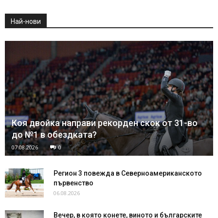
Най-нови
Коя двойка направи рекорден скок от 31-во
до №1 в обездката?
07.08.2026
0
Регион 3 повежда в Северноамериканското
първенство
06.08.2026
Вечер, в която конете, виното и българските