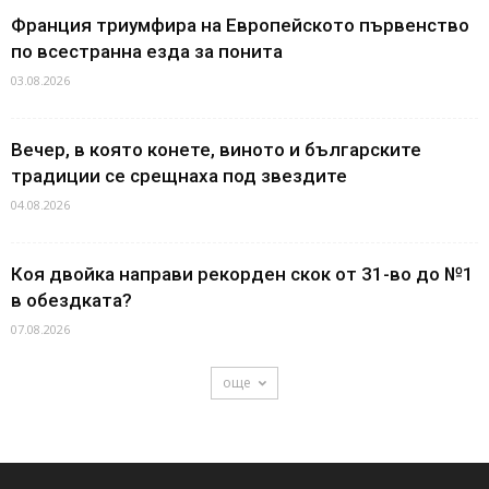
Франция триумфира на Европейското първенство
по всестранна езда за понита
03.08.2026
Вечер, в която конете, виното и българските
традиции се срещнаха под звездите
04.08.2026
Коя двойка направи рекорден скок от 31-во до №1
в обездката?
07.08.2026
още