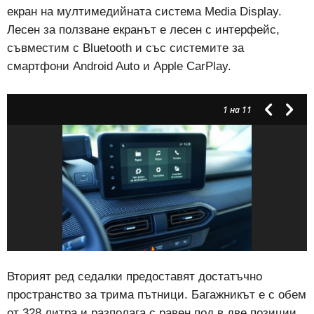
екран на мултимедийната система Media Display.
Лесен за ползване екранът е лесен с интерфейс,
съвместим с Bluetooth и със системите за
смартфони Android Auto и Apple CarPlay.
1
на 11
Вторият ред седалки предоставят достатъчно
пространство за трима пътници. Багажникът е с обем
от 328 литра и разполага с равен под в две позиции,