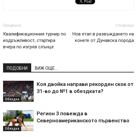
Предишна
Следваща
Квалификационния турнир по
Нов етап в развъждането на
издръжливост, стартира
конете от Дунавска порода
вчера по изгрев слънце
ПОДОБНИ
ВИЖ ОЩЕ...
Коя двойка направи рекорден скок от
31-во до №1 в обездката?
Обездка
Регион 3 повежда в
Северноамериканското първенство
Обездка