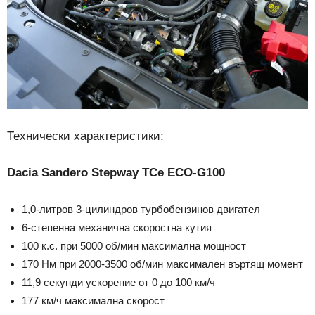
Технически характеристики:
Dacia Sandero Stepway TCе ECO-G100
1,0-литров 3-цилиндров турбобензинов двигател
6-степенна механична скоростна кутия
100 к.с. при 5000 об/мин максимална мощност
170 Нм при 2000-3500 об/мин максимален въртящ момент
11,9 секунди ускорение от 0 до 100 км/ч
177 км/ч максимална скорост