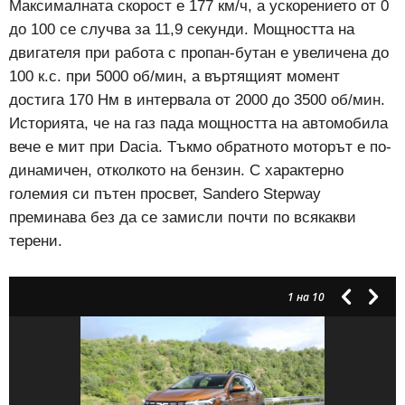
Максималната скорост е 177 км/ч, а ускорението от 0
до 100 се случва за 11,9 секунди. Мощността на
двигателя при работа с пропан-бутан е увеличена до
100 к.с. при 5000 об/мин, а въртящият момент
достига 170 Нм в интервала от 2000 до 3500 об/мин.
Историята, че на газ пада мощността на автомобила
вече е мит при Dacia. Тъкмо обратното моторът е по-
динамичен, отколкото на бензин. С характерно
големия си пътен просвет, Sandero Stepway
преминава без да се замисли почти по всякакви
терени.
1
на 10