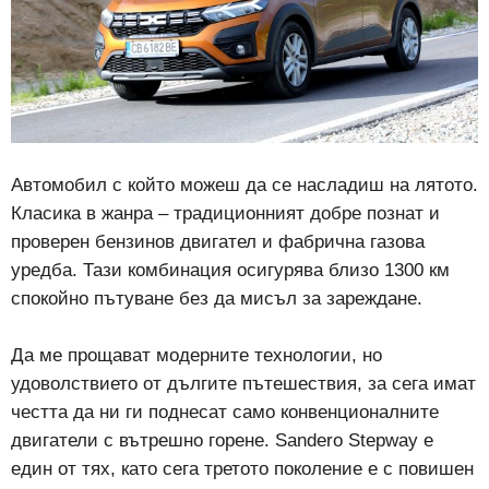
Автомобил с който можеш да се насладиш на лятото.
Класика в жанра – традиционният добре познат и
проверен бензинов двигател и фабрична газова
уредба. Тази комбинация осигурява близо 1300 км
спокойно пътуване без да мисъл за зареждане.
Да ме прощават модерните технологии, но
удоволствието от дългите пътешествия, за сега имат
честта да ни ги поднесат само конвенционалните
двигатели с вътрешно горене. Sandero Stepway е
един от тях, като сега третото поколение е с повишен