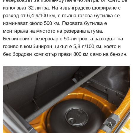
Резервоарът за пропан-бутан е 40 литра, от които се
използват 32 литра. На извънградско шофиране с
разход от 6,4 л/100 км, с пълна газова бутилка се
изминават около 500 км. Газовата бутилка е
монтирана на мястото на резервната гума.
Бензиновият резервоар е 50-литров, а разходът на
гориво в комбиниран цикъл е 5,8 л/100 км, което и
без бордови компютър прави 800 км само на бензин.