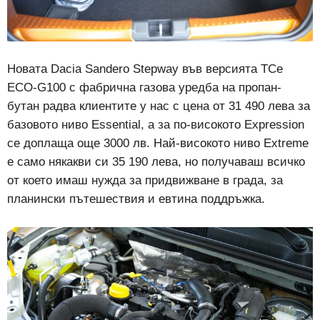
Новата Dacia Sandero Stepway във версията TCе
ECO-G100 с фабрична газова уредба на пропан-
бутан радва клиентите у нас с цена от 31 490 лева за
базовото ниво Essential, а за по-високото Expression
се доплаща още 3000 лв. Най-високото ниво Extreme
е само някакви си 35 190 лева, но получаваш всичко
от което имаш нужда за придвижване в града, за
планински пътешествия и евтина поддръжка.