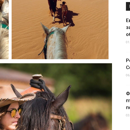
Е
з
о
01
Р
С
06
Ф
п
п
03