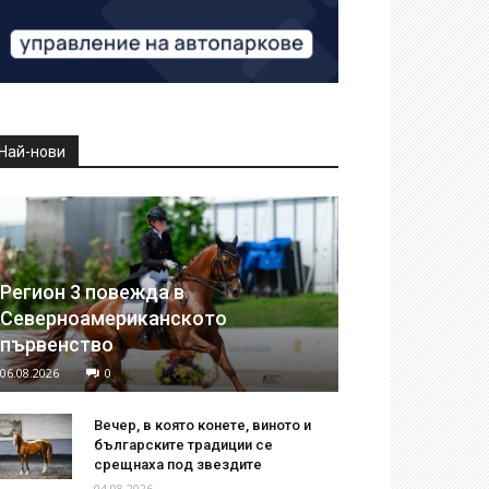
Най-нови
Регион 3 повежда в
Северноамериканското
първенство
06.08.2026
0
Вечер, в която конете, виното и
българските традиции се
срещнаха под звездите
04.08.2026