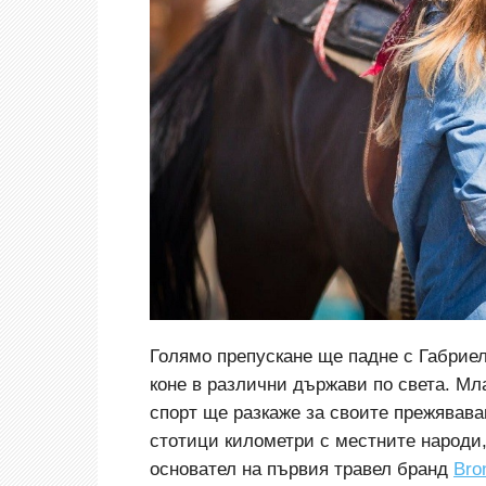
Голямо препускане ще падне с Габриел
коне в различни държави по света. Мл
спорт ще разкаже за своите прежявав
стотици километри с местните народи,
основател на първия травел бранд
Bro