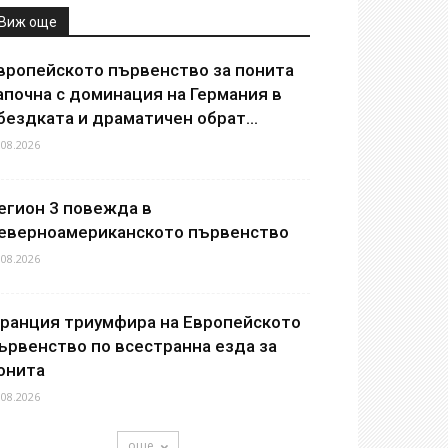
Виж още
вропейското първенство за понита
апочна с доминация на Германия в
бездката и драматичен обрат...
.08.2026
егион 3 повежда в
еверноамериканското първенство
.08.2026
ранция триумфира на Европейското
ървенство по всестранна езда за
онита
.08.2026
още