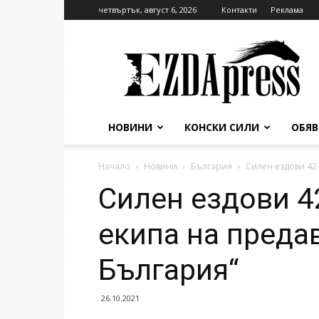
четвъртък, август 6, 2026
Контакти
Реклама
EzdaPress
НОВИНИ
КОНСКИ СИЛИ
ОБЯ
Начало
Новини
България
Силен ездови 42
Силен ездови 4
екипа на преда
България“
26.10.2021