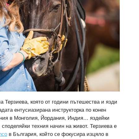
а Терзиева, която от години пътешества и язди
адата ентусиазирана инструкторка по конен
ания в Монголия, Йордания, Индия… яздейки
 споделяйки техния начин на живот. Терзиева е
nco
в България, който се фокусира изцяло в