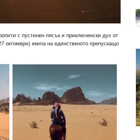
опити с пустинен пясък и приключенски дух от
(27 октомври) екипа на единственото препускащо