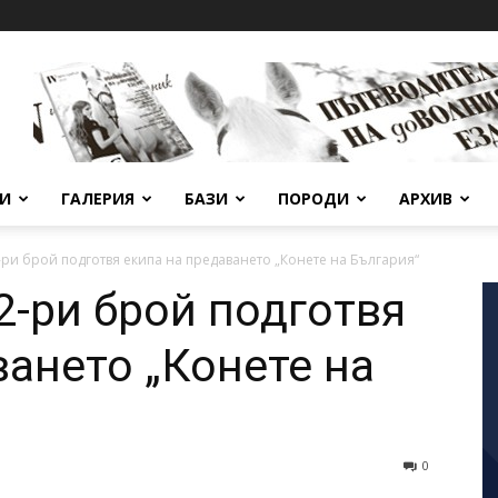
ВИ
ГАЛЕРИЯ
БАЗИ
ПОРОДИ
АРХИВ
-ри брой подготвя екипа на предаването „Конете на България“
2-ри брой подготвя
ването „Конете на
0