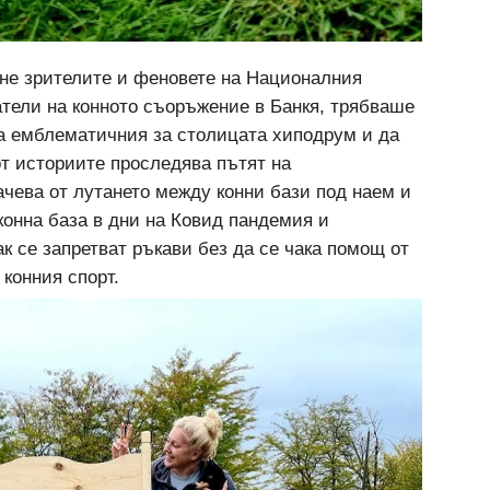
рне зрителите и феновете на Националния
атели на конното съоръжение в Банкя, трябваше
на емблематичния за столицата хиподрум и да
от историите проследява пътят на
ачева от лутането между конни бази под наем и
конна база в дни на Ковид пандемия и
к се запретват ръкави без да се чака помощ от
 конния спорт.