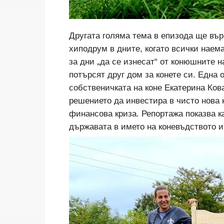
Другата голяма тема в епизода ще въ
хиподрум в дните, когато всички наем
за дни „да се изнесат“ от конюшните 
потърсят друг дом за конете си. Една 
собственичката на коне Екатерина Ков
решението да инвестира в чисто нова 
финансова криза. Репортажа показва ка
държавата в името на коневъдството и