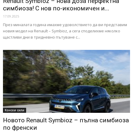
Renault Symbioz – нова доза перфектна
симбиоза! С нов по-икономичен и...
17.09.2025
През миналата година имахме удоволствието да ви представим
новия модел на Renault – Symbioz, а сега споделихме няколко
щастливи дни в тридневно пътуване с...
Конски сили
Новото Renault Symbioz – пълна симбиоза
по френски