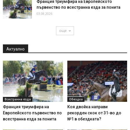
Франция триумфира на Европейското
първенство по всестранна езда за понита
03.08.2026
още
Актуално
Всестранна езда
Обездка
Франция триумфира на
Коя двойка направи
Европейското първенство по
рекорден скок от 31-во до
всестранна езда за понита
№1 в обездката?