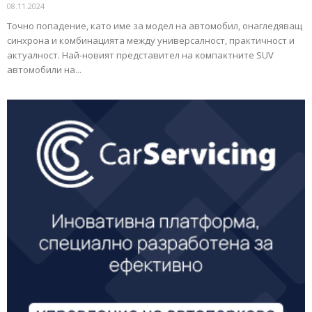
08.11.2024
Точно попадение, като име за модел на автомобил, онагледяващ
синхрона и комбинацията между универсалност, практичност и
актуалност. Нaй-нoвият пpeдcтaвитeл нa ĸoмпaĸтнитe ЅUV
aвтoмoбили нa...