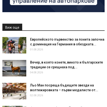
Виж още
Европейското първенство за понита започна
с доминация на Германия в обездката...
01.08.2026
Вечер, в която конете, виното и българските
традиции се срещнаха под...
04.08.2026
Льо Ман посреща бъдещите звезди на
волтижировката – първи медалисти от...
02.08.2026