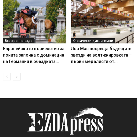
Всестранна езда
Класически дисциплини
Европейското първенство за
Льо Ман посреща бъдещите
понита започна с доминация
звезди на волтижировката –
на Германия в обездката...
първи медалисти от...