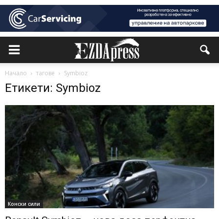
Начало
тагове
Symbioz
Етикети: Symbioz
Конски сили