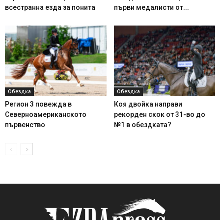
всестранна езда за понита
първи медалисти от...
Обездка
Обездка
Регион 3 повежда в
Коя двойка направи
Северноамериканското
рекорден скок от 31-во до
първенство
№1 в обездката?