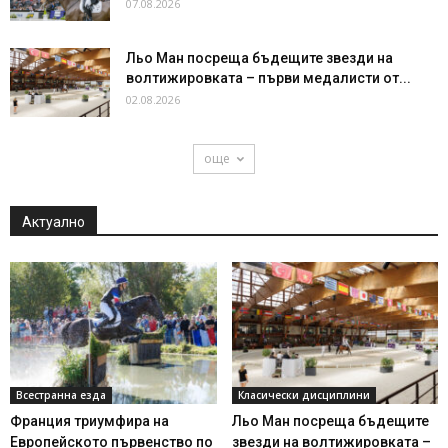
07.08.2026
Льо Ман посреща бъдещите звезди на
волтижировката – първи медалисти от...
02.08.2026
още
Актуално
Всестранна езда
Класически дисциплини
Франция триумфира на
Льо Ман посреща бъдещите
Европейското първенство по
звезди на волтижировката –