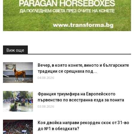
Виж още
Вечер, в която конете, виното и българските
традиции се срещнаха под...
04.08.2026
Франция триумфира на Европейското
първенство по всестранна езда за понита
03.08.2026
Коя двойка направи рекорден скок от 31-во
до №1 в обездката?