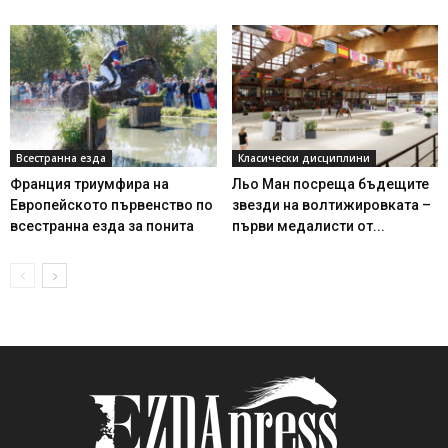
Всестранна езда
Класически дисциплини
Франция триумфира на
Льо Ман посреща бъдещите
Европейското първенство по
звезди на волтижировката –
всестранна езда за понита
първи медалисти от...