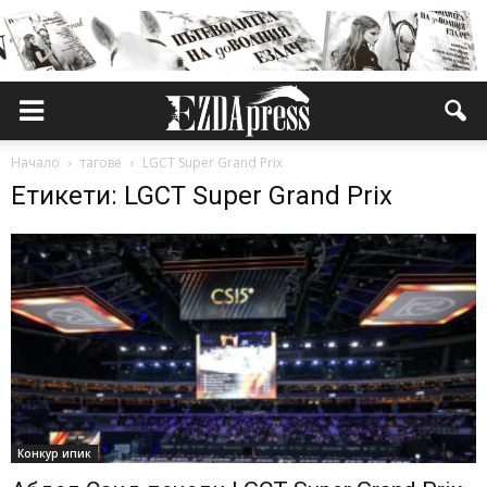
Начало
тагове
LGCT Super Grand Prix
Етикети: LGCT Super Grand Prix
Конкур ипик