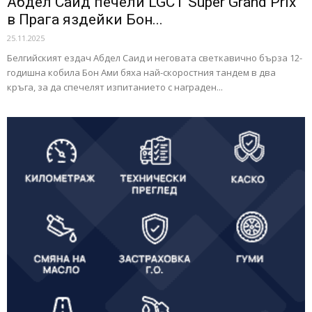
Абдел Саид печели LGCT Super Grand Prix
в Прага яздейки Бон...
25.11.2025
Белгийският ездач Абдел Саид и неговата светкавично бърза 12-
годишна кобила Бон Ами бяха най-скоростния тандем в два
кръга, за да спечелят изпитанието с награден...