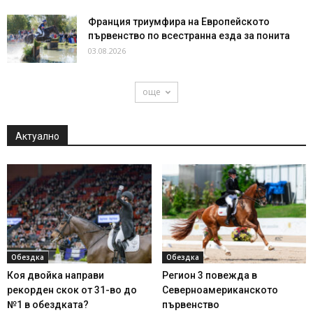
Франция триумфира на Европейското
първенство по всестранна езда за понита
03.08.2026
още
Актуално
Обездка
Обездка
Коя двойка направи
Регион 3 повежда в
рекорден скок от 31-во до
Северноамериканското
№1 в обездката?
първенство