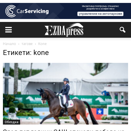
Начало
тагове
Kone
Етикети: kone
Обездка