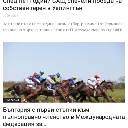
След пет години САЩ спечели победа на
собствен терен в Уелингтън
20.03.2026
За първи път от пет години насам, отбор, различен от Германия,
се качи на върха в първия етап от FEI Dressage Nations Cup/ ФЕИ...
България
България с първи стъпки към
пълноправно членство в Международната
федерация за...