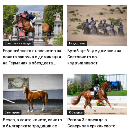
Всестранна езда
Ендюрънс
Европейското първенство за
Бутиб ще бъде домакин на
понита започна с доминация
Световното по
на Германия в обездката...
издръжливост
България
Обездка
Вечер, в която конете, виното
Регион 3 повежда в
и българските традиции се
Северноамериканското