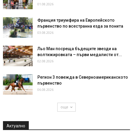
01.08.2026
Франция триумфира на Европейското
първенство по всестранна езда за понита
03.08.2026
Льо Ман посреща бъдещите звезди на
волтижировката – първи медалисти от...
02.08.2026
Регион 3 повежда в Северноамериканското
първенство
06.08.2026
още
Актуално