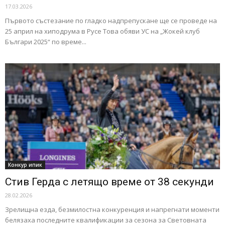
17.03.2026
Първото състезание по гладко надпрепускане ще се проведе на
25 април на хиподрума в Русе Това обяви УС на „Жокей клуб
Българи 2025“ по време...
Конкур ипик
Стив Герда с летящо време от 38 секунди
28.02.2026
Зрелищна езда, безмилостна конкуренция и напрегнати моменти
белязаха последните квалификации за сезона за Световната