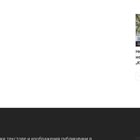
С
Ни
н
„К
ки текстове и изображения публикувани в