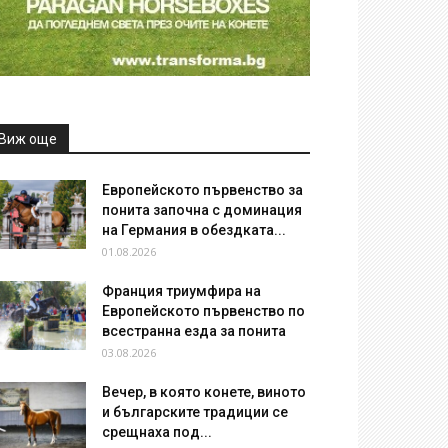
Виж още
Европейското първенство за
понита започна с доминация
на Германия в обездката...
01.08.2026
Франция триумфира на
Европейското първенство по
всестранна езда за понита
03.08.2026
Вечер, в която конете, виното
и българските традиции се
срещнаха под...