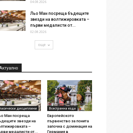
04.08.2026
Льо Ман посреща бъдещите
звезди на волтижировката –
първи медалисти от...
02.08.2026
още
Актуално
ласически дисциплини
Всестранна езда
ьо Ман посреща
Европейското
ъдещите звезди на
първенство за понита
олтижировката –
започна с доминация на
рви медалисти от...
Германия в