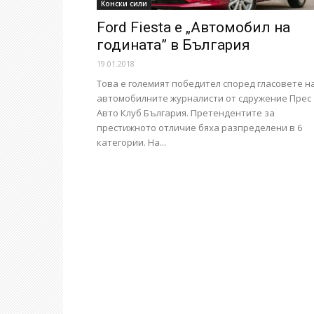
Конски сили
Ford Fiesta е „Автомобил на
годината” в България
19.01.2018
Това е големият победител според гласовете н
автомобилните журналисти от сдружение Прес
Авто Клуб България. Претендентите за
престижното отличие бяха разпределени в 6
категории. На...