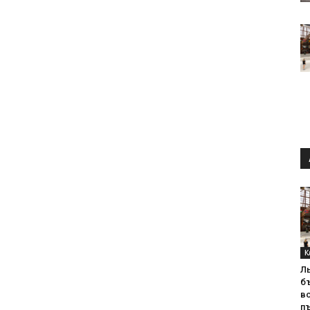
К
Л
б
в
пъ