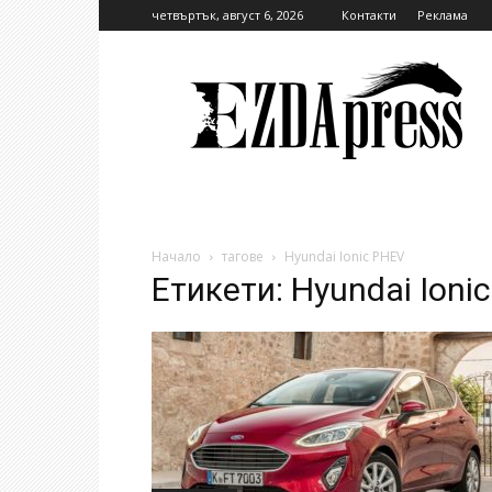
четвъртък, август 6, 2026
Контакти
Реклама
EzdaPress
Начало
тагове
Hyundai Ionic PHEV
Етикети: Hyundai Ioni