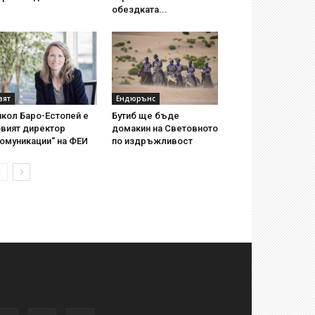
обездката...
вят
Ендюрънс
кол Баро-Естопей е
Бутиб ще бъде
овият директор
домакин на Световното
омуникации“ на ФЕИ
по издръжливост