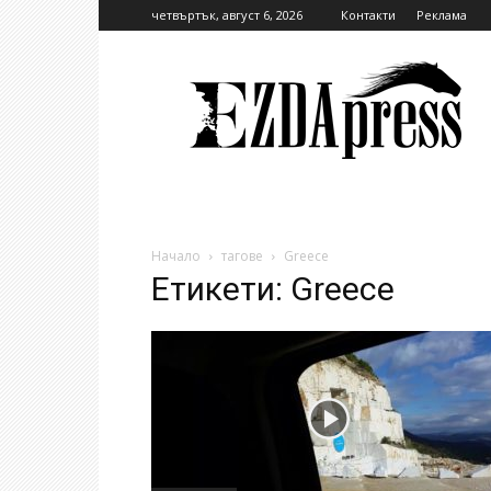
четвъртък, август 6, 2026
Контакти
Реклама
EzdaPress
Начало
тагове
Greece
Етикети: Greece