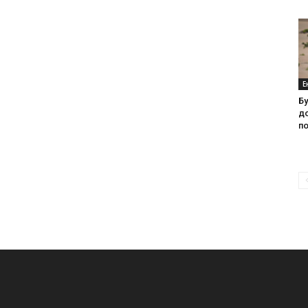
Е
Б
д
п