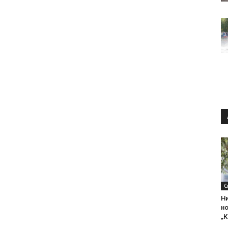
С
Ни
н
„К