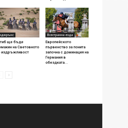
ндюрънс
Всестранна езда
утиб ще бъде
Европейското
омакин на Световното
първенство за понита
о издръжливост
започна с доминация на
Германия в
обездката...