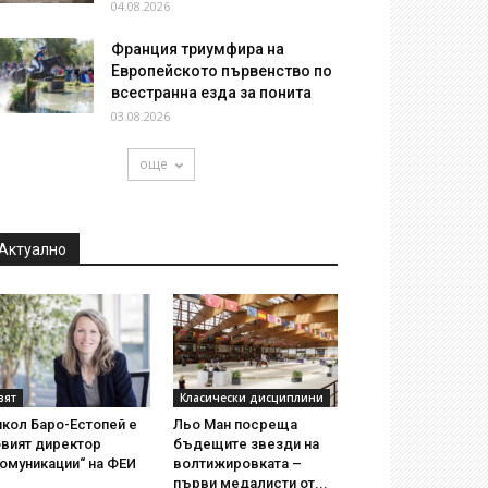
04.08.2026
Франция триумфира на
Европейското първенство по
всестранна езда за понита
03.08.2026
още
Актуално
вят
Класически дисциплини
кол Баро-Естопей е
Льо Ман посреща
овият директор
бъдещите звезди на
омуникации“ на ФЕИ
волтижировката –
първи медалисти от...