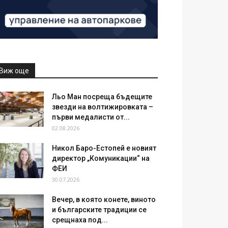
Виж още
Льо Ман посреща бъдещите
звезди на волтижировката –
първи медалисти от...
02.08.2026
Никол Баро-Естопей е новият
директор „Комуникации“ на
ФЕИ
30.07.2026
Вечер, в която конете, виното
и българските традиции се
срещнаха под...