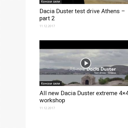
Конски сили
Dacia Duster test drive Athens –
part 2
11.12.2017
Конски сили
All new Dacia Duster extreme 4×
workshop
11.12.2017