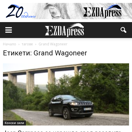
Начало
тагове
Grand Wagoneer
Етикети: Grand Wagoneer
Конски сили