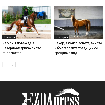
Обездка
България
Регион 3 повежда в
Вечер, в която конете, виното
Северноамериканското
и българските традиции се
първенство
срещнаха под...