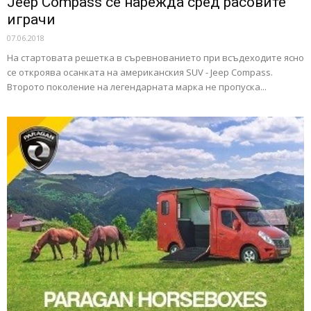
Jeep Compass се нарежда сред расовите
играчи
07.06.2018
На стартовата решетка в съревнованието при всъдеходите ясно
се откроява осанката на американския SUV - Jeep Compass.
Второто поколение на легендарната марка не пропуска...