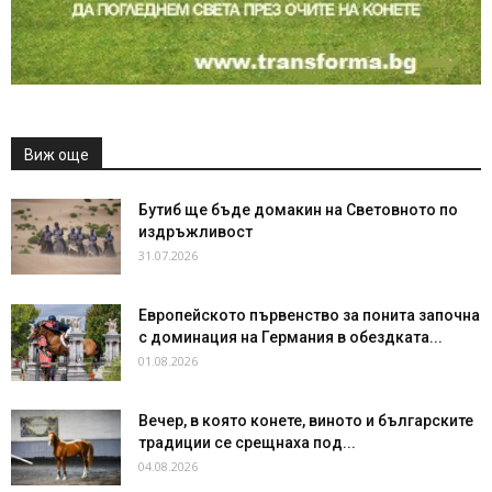
Виж още
Бутиб ще бъде домакин на Световното по
издръжливост
31.07.2026
Европейското първенство за понита започна
с доминация на Германия в обездката...
01.08.2026
Вечер, в която конете, виното и българските
традиции се срещнаха под...
04.08.2026