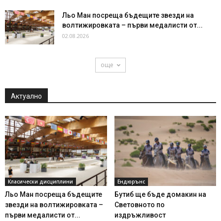
Льо Ман посреща бъдещите звезди на
волтижировката – първи медалисти от...
02.08.2026
още
Актуално
Класически дисциплини
Ендюрънс
Льо Ман посреща бъдещите
Бутиб ще бъде домакин на
звезди на волтижировката –
Световното по
първи медалисти от...
издръжливост