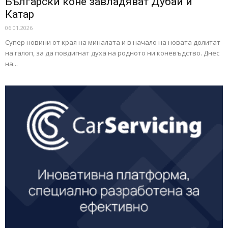
Български коне завладяват Дубай и
Катар
06.01.2026
Супер новини от края на миналата и в начало на новата долитат
на галоп, за да повдигнат духа на родното ни коневъдство. Днес
на...