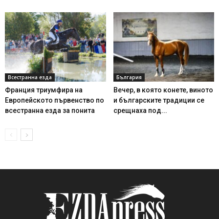
Всестранна езда
България
Франция триумфира на
Вечер, в която конете, виното
Европейското първенство по
и българските традиции се
всестранна езда за понита
срещнаха под...