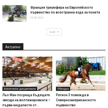
Франция триумфира на Европейското
първенство по всестранна езда за понита
03.08.2026
още
Актуално
Класически дисциплини
Обездка
Льо Ман посреща бъдещите
Регион 3 повежда в
звезди на волтижировката –
Северноамериканското
първи медалисти от...
първенство