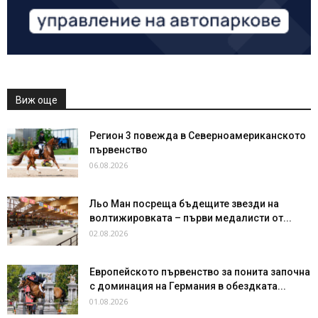
Виж още
Регион 3 повежда в Северноамериканското
първенство
06.08.2026
Льо Ман посреща бъдещите звезди на
волтижировката – първи медалисти от...
02.08.2026
Европейското първенство за понита започна
с доминация на Германия в обездката...
01.08.2026