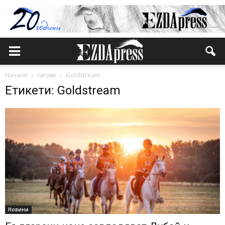
Начало
тагове
Goldstream
Етикети: Goldstream
Новини