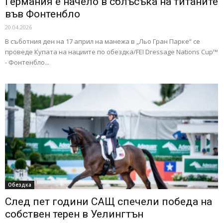
Германия е начело в сблъсъка на титаните
във Фонтенбло
20.04.2026
В съботния ден на 17 април на манежа в „Льо Гран Парке“ се
проведе Купата на нациите по обездка/FEI Dressage Nations Cup™
- Фонтенбло...
Обездка
След пет години САЩ спечели победа на
собствен терен в Уелингтън