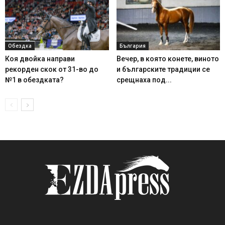
Обездка
България
Коя двойка направи
Вечер, в която конете, виното
рекорден скок от 31-во до
и българските традиции се
№1 в обездката?
срещнаха под...