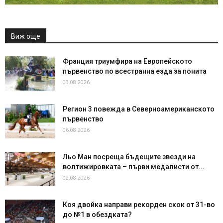
Виж още
Франция триумфира на Европейското
първенство по всестранна езда за понита
03.08.2026
Регион 3 повежда в Северноамериканското
първенство
06.08.2026
Льо Ман посреща бъдещите звезди на
волтижировката – първи медалисти от...
02.08.2026
Коя двойка направи рекорден скок от 31-во
до №1 в обездката?