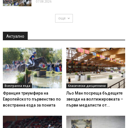
07.08.2026
още
Актуално
Всестранна езда
Класически дисциплини
Франция триумфира на
Льо Ман посреща бъдещите
Европейското първенство по
звезди на волтижировката –
всестранна езда за понита
първи медалисти от...