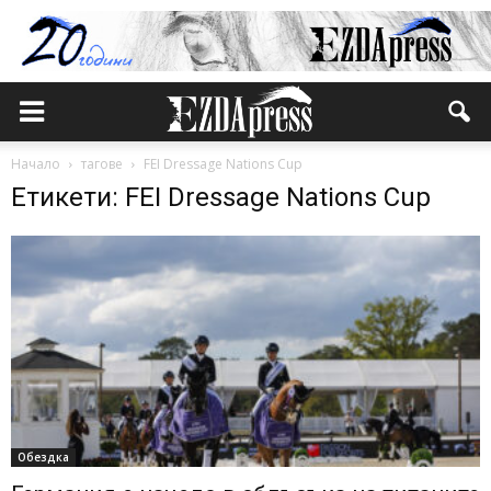
Начало
тагове
FEI Dressage Nations Cup
Етикети: FEI Dressage Nations Cup
Обездка