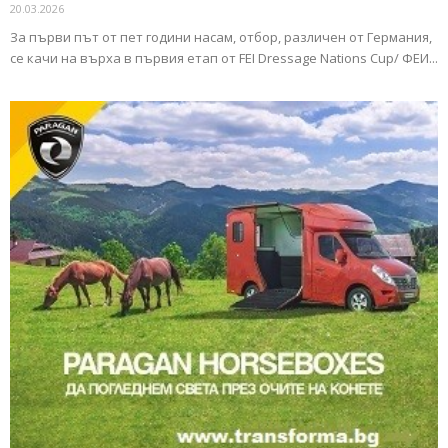
20.03.2026
За първи път от пет години насам, отбор, различен от Германия,
се качи на върха в първия етап от FEI Dressage Nations Cup/ ФЕИ...