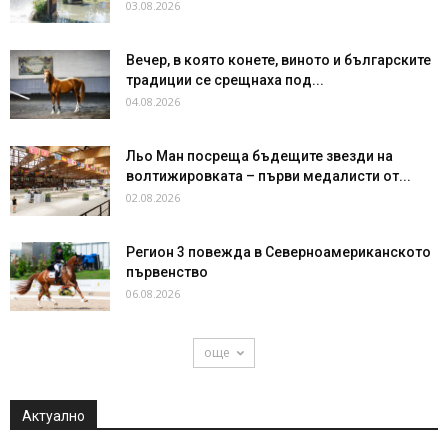
03.08.2026
Вечер, в която конете, виното и българските
традиции се срещнаха под...
04.08.2026
Льо Ман посреща бъдещите звезди на
волтижировката – първи медалисти от...
02.08.2026
Регион 3 повежда в Северноамериканското
първенство
06.08.2026
още
Актуално