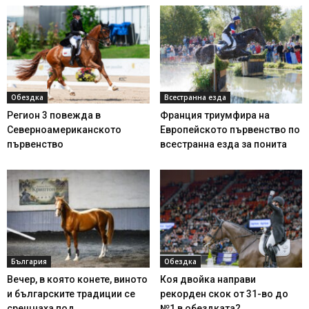
Обездка
Всестранна езда
Регион 3 повежда в
Франция триумфира на
Северноамериканското
Европейското първенство по
първенство
всестранна езда за понита
България
Обездка
Вечер, в която конете, виното
Коя двойка направи
и българските традиции се
рекорден скок от 31-во до
срещнаха под...
№1 в обездката?