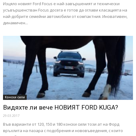
Изцяло новият Ford Focus е най-завършеният и технически
усъвършенстван Focus досега е готов да оглави класацията на
най-добрите семейни автомобили от компактния. Иновативен,
динамичен...
Конски сили
Видяхте ли вече НОВИЯТ FORD KUGA?
29.03.2017
Във варианти от 120, 150 и 180 конски сили този ат на Форд
връхлита на пазара с подобрения и нововъведения, с които