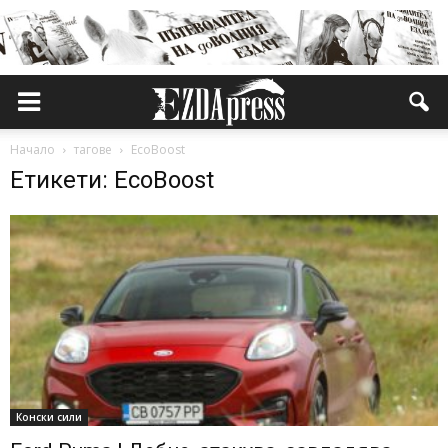
Начало
тагове
EcoBoost
Етикети: EcoBoost
Конски сили