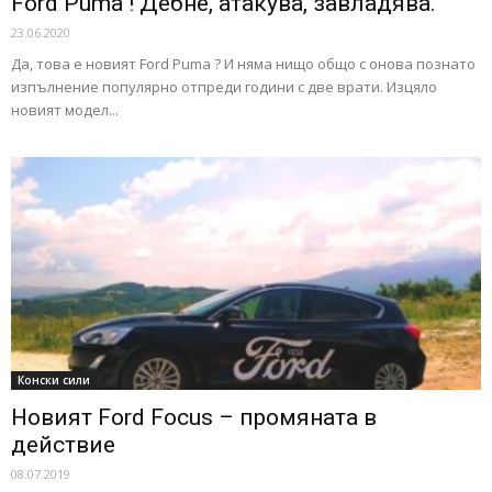
Ford Puma ! Дебне, атакува, завладява.
23.06.2020
Да, това е новият Ford Puma ? И няма нищо общо с онова познато
изпълнение популярно отпреди години с две врати. Изцяло
новият модел...
Конски сили
Новият Ford Focus – промяната в
действие
08.07.2019